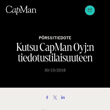
Hyppää
sisältöön
PÖRSSITIEDOTE
Kutsu CapMan Oyj:n
tiedotustilaisuuteen
30/10/2018
S
h
a