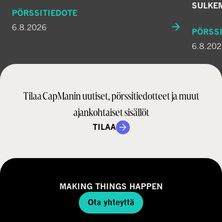
SULKE
PÖRSSITIEDOTE
6.8.2026
PÖRSSI
6.8.20
Tilaa CapManin uutiset, pörssitiedotteet ja muut
ajankohtaiset sisällöt
TILAA
MAKING THINGS HAPPEN
Ota yhteyttä