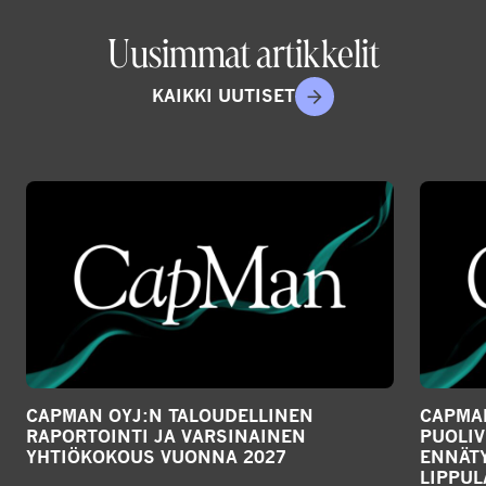
Uusimmat artikkelit
KAIKKI UUTISET
CAPMAN OYJ:N TALOUDELLINEN
CAPMAN
RAPORTOINTI JA VARSINAINEN
PUOLIV
YHTIÖKOKOUS VUONNA 2027
ENNÄTY
LIPPU