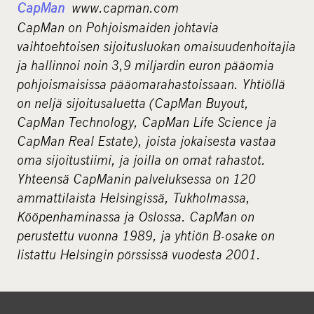
CapMan
www.capman.com
CapMan on Pohjoismaiden johtavia
vaihtoehtoisen sijoitusluokan omaisuudenhoitajia
ja hallinnoi noin 3,9 miljardin euron pääomia
pohjoismaisissa pääomarahastoissaan. Yhtiöllä
on neljä sijoitusaluetta (CapMan Buyout,
CapMan Technology, CapMan Life Science ja
CapMan Real Estate), joista jokaisesta vastaa
oma sijoitustiimi, ja joilla on omat rahastot.
Yhteensä CapManin palveluksessa on 120
ammattilaista Helsingissä, Tukholmassa,
Kööpenhaminassa ja Oslossa. CapMan on
perustettu vuonna 1989, ja yhtiön B-osake on
listattu Helsingin pörssissä vuodesta 2001.