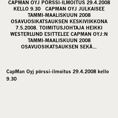
CAPMAN OYJ PÖRSSI-ILMOITUS 29.4.2008
r
KELLO 9.30 CAPMAN OYJ JULKAISEE
e
TAMMI-MAALISKUUN 2008
o
OSAVUOSIKATSAUKSEN KESKIVIIKKONA
7.5.2008. TOIMITUSJOHTAJA HEIKKI
n
WESTERLUND ESITTELEE CAPMAN OYJ:N
s
TAMMI-MAALISKUUN 2008
o
OSAVUOSIKATSAUKSEN SEKÄ…
c
i
a
l
CapMan Oyj pörssi-ilmoitus 29.4.2008 kello
m
9.30
e
d
i
a