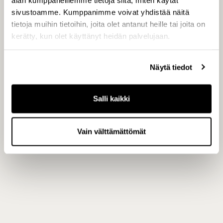
Helsingin Pörssi
sivustoamme. Kumppanimme voivat yhdistää näitä
tietoja muihin tietoihin, joita olet antanut heille tai joita on
kerätty, kun olet käyttänyt heidän palvelujaan.
Keskeiset tiedotusvälineet
Näytä tiedot
www.capman.com
Salli kaikki
Vain välttämättömät