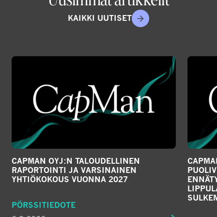
KAIKKI UUTISET
CAPMAN OYJ:N TALOUDELLINEN
CAPMAN
RAPORTOINTI JA VARSINAINEN
PUOLIV
YHTIÖKOKOUS VUONNA 2027
ENNÄTY
LIPPU
SULKE
PÖRSSITIEDOTE