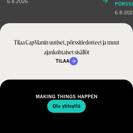
6.8.2026
PÖRSSI
6.8.20
Tilaa CapManin uutiset, pörssitiedotteet ja muut
ajankohtaiset sisällöt
TILAA
MAKING THINGS HAPPEN
Ota yhteyttä