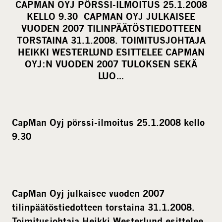
CAPMAN OYJ PÖRSSI-ILMOITUS 25.1.2008
r
KELLO 9.30 CAPMAN OYJ JULKAISEE
e
VUODEN 2007 TILINPÄÄTÖSTIEDOTTEEN
o
TORSTAINA 31.1.2008. TOIMITUSJOHTAJA
HEIKKI WESTERLUND ESITTELEE CAPMAN
n
OYJ:N VUODEN 2007 TULOKSEN SEKÄ
s
LUO…
o
c
i
a
CapMan Oyj pörssi-ilmoitus 25.1.2008 kello
l
9.30
m
e
d
i
CapMan Oyj julkaisee vuoden 2007
a
tilinpäätöstiedotteen torstaina 31.1.2008.
Toimitusjohtaja Heikki Westerlund esittelee