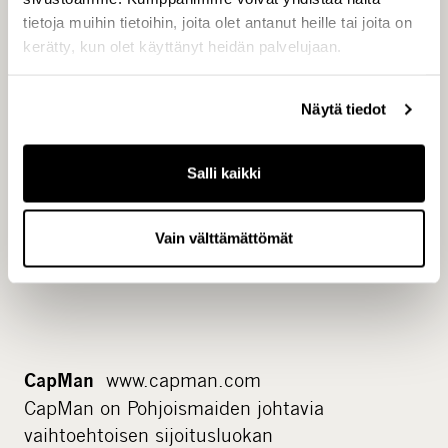
tietoja muihin tietoihin, joita olet antanut heille tai joita on
www.capman.com
kerätty, kun olet käyttänyt heidän palvelujaan.
Näytä tiedot
Salli kaikki
Vain välttämättömät
www.capman.com
CapMan
CapMan on Pohjoismaiden johtavia
vaihtoehtoisen sijoitusluokan