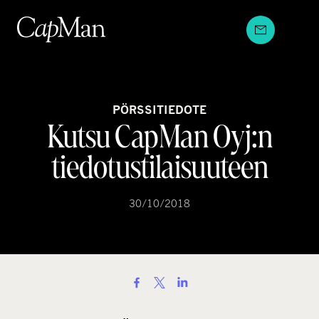
Hyppää
sisältöön
PÖRSSITIEDOTE
Kutsu CapMan Oyj:n
tiedotustilaisuuteen
30/10/2018
S
h
a