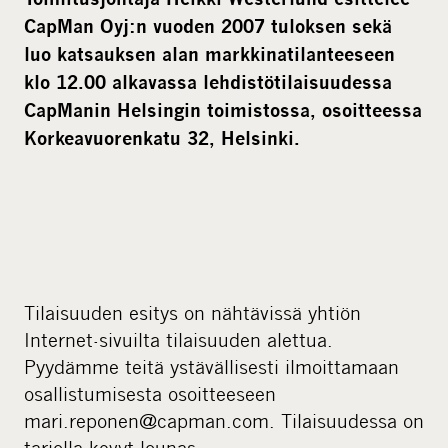
C
apMan Oyj:n vuoden 2007 tuloksen
sekä
luo katsauksen alan markkinatilanteeseen
klo 12.00 alkavassa lehdistötilaisuudessa
CapManin Helsingin toimistossa, osoitteessa
Korkeavuorenkatu 32, Helsinki.
Tilaisuuden esitys on nähtävissä yhtiön
Internet-sivuilta tilaisuuden alettua.
Pyydämme teitä ystävällisesti ilmoittamaan
osallistumisesta osoitteeseen
mari.reponen@capman.com. Tilaisuudessa on
tarjolla kevyt lounas.