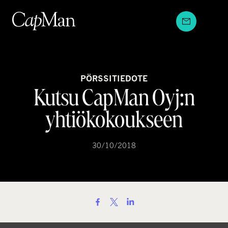
Hyppää
sisältöön
PÖRSSITIEDOTE
Kutsu CapMan Oyj:n
yhtiökokoukseen
30/10/2018
S
h
a