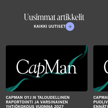
r
e
Uusimmat artikkelit
o
n
KAIKKI UUTISET
s
o
c
i
a
l
m
e
d
i
a
CAPMAN OYJ:N TALOUDELLINEN
CAPMAN
RAPORTOINTI JA VARSINAINEN
PUOLIV
YHTIÖKOKOUS VUONNA 2027
ENNÄTY