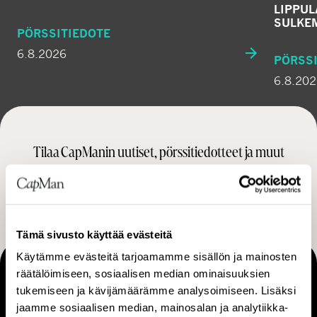
LIPPU
SULKE
PÖRSSITIEDOTE
6.8.2026
PÖRSSI
6.8.20
Tilaa CapManin uutiset, pörssitiedotteet ja muut
ajankohtaiset sisällöt
TILAA
Tämä sivusto käyttää evästeitä
Käytämme evästeitä tarjoamamme sisällön ja mainosten
räätälöimiseen, sosiaalisen median ominaisuuksien
MAKING THINGS HAPPEN
tukemiseen ja kävijämäärämme analysoimiseen. Lisäksi
Ota yhteyttä
jaamme sosiaalisen median, mainosalan ja analytiikka-