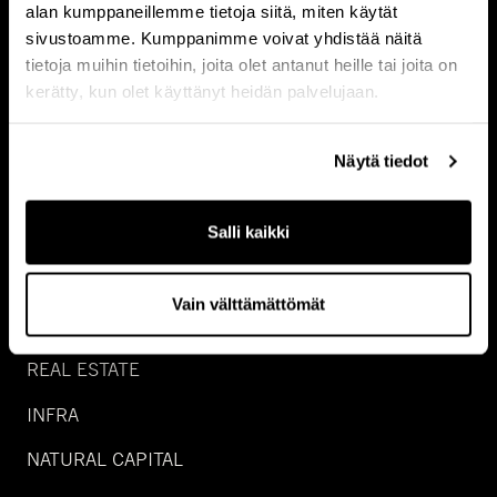
alan kumppaneillemme tietoja siitä, miten käytät
sivustoamme. Kumppanimme voivat yhdistää näitä
tietoja muihin tietoihin, joita olet antanut heille tai joita on
kerätty, kun olet käyttänyt heidän palvelujaan.
Näytä tiedot
Salli kaikki
Vain välttämättömät
SIJOITUSALUEET
REAL ESTATE
INFRA
NATURAL CAPITAL