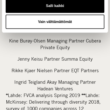
maantieteelliset yhdistykset aloittavat
Salli kaikki
toimintansa vuonna 2019. Level20:n
pohjoismainen komitea koostuu viidestä
Vain välttämättömät
pohjoismaisen pääomasijoitusalan johtajasta:
Pia Kåll Managing Partner CapMan Buyout
Kine Burøy-Olsen Managing Partner Cubera
Private Equity
Jenny Keisu Partner Summa Equity
Rikke Kjaer Nielsen Partner EQT Partners
Ingrid Teigland Akay Managing Partner
Hadean Ventures
*Lähde: FVCA analysis Spring 2019 **Lähde:
McKinsey: Delivering through diversity 2018,
survey of 1000 companies across 12