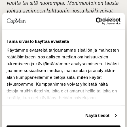
vuotta tai sitä nuorempia. Monimuotoinen tausta
johtaa avoimeen kulttuuriin, jossa kaikki voivat
jakaa ajatuksiaan”
Tämä sivusto käyttää evästeitä
Pia Kåll, managing partner, CapMan Buyout
Käytämme evästeitä tarjoamamme sisällön ja mainosten
Mikä Level20?
räätälöimiseen, sosiaalisen median ominaisuuksien
tukemiseen ja kävijämäärämme analysoimiseen. Lisäksi
Level20 on vuonna 2015 Lontoossa perustettu
jaamme sosiaalisen median, mainosalan ja analytiikka-
voittoa tavoittelematon yhdistys, jonka
alan kumppaneillemme tietoja siitä, miten käytät
tarkoitus on kasvattaa pääomasijoitusalan
sivustoamme. Kumppanimme voivat yhdistää näitä
tietoja muihin tietoihin, joita olet antanut heille tai joita on
tietoisuutta monimuotoisuuteen liittyvistä
kerätty, kun olet käyttänyt heidän palvelujaan.
teemoista. Yli 40 kansainvälistä
pääomasijoitusalan yhtiötä tukevat Level20 -
yhdistystä ja se toimii tällä hetkellä UK:ssa,
Näytä tiedot
Benelux-maissa ja Saksassa. Useat uudet