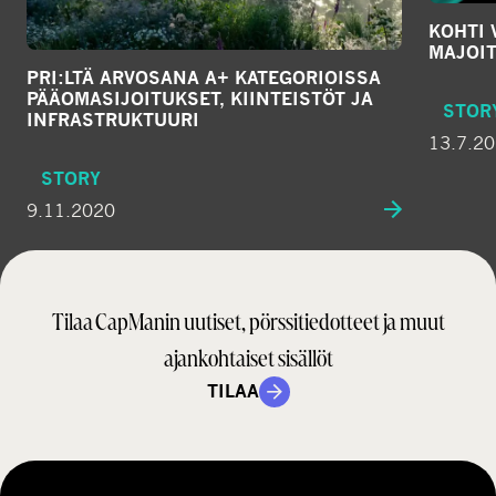
KOHTI 
MAJOI
PRI:LTÄ ARVOSANA A+ KATEGORIOISSA
PÄÄOMA­SIJOITUKSET, KIINTEISTÖT JA
STOR
INFRASTRUKTUURI
13.7.2
STORY
9.11.2020
Tilaa CapManin uutiset, pörssitiedotteet ja muut
ajankohtaiset sisällöt
TILAA