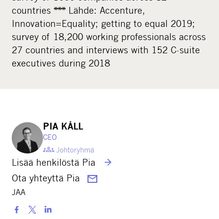
countries *** Lähde: Accenture,
Innovation=Equality; getting to equal 2019;
survey of 18,200 working professionals across
27 countries and interviews with 152 C-suite
executives during 2018
PIA KÅLL
CEO
Johtoryhmä
Lisää henkilöstä Pia
Ota yhteyttä Pia
JAA
S