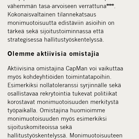
vähemmän tasa-arvoiseen verrattuna***.
Kokonaisvaltainen tilannekatsaus
monimuotoisuutta edistäviin asioihin on
tärkeä sekä sijoitustoiminnassa että
strategisessa hallitustyöskentelyssä.
Olemme aktiivisia omistajia
Aktiivisina omistajina CapMan voi vaikuttaa
myös kohdeyhtiöiden toimintatapoihin.
Esimerkiksi nollatoleranssi syrjinnälle sekä
osallistavaa rekrytointia tukevat politiikat
korostavat monimuotoisuuden merkitystä
työpaikalla. Omistajina huomioimme
monimuotoisuuden myös esimerkiksi
sijoituskomiteoissa sekä
hallitustyöskentelyssä. Monimuotoisuuteen