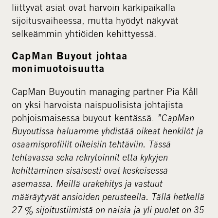
liittyvät asiat ovat harvoin kärkipaikalla
sijoitusvaiheessa, mutta hyödyt näkyvät
selkeämmin yhtiöiden kehittyessä.
CapMan Buyout johtaa
monimuotoisuutta
CapMan Buyoutin managing partner Pia Kåll
on yksi harvoista naispuolisista johtajista
pohjoismaisessa buyout-kentässä.
”CapMan
Buyoutissa haluamme yhdistää oikeat henkilöt ja
osaamisprofiilit oikeisiin tehtäviin. Tässä
tehtävässä sekä rekrytoinnit että kykyjen
kehittäminen sisäisesti ovat keskeisessä
asemassa. Meillä urakehitys ja vastuut
määräytyvät ansioiden perusteella. Tällä hetkellä
27 % sijoitustiimistä on naisia ja yli puolet on 35