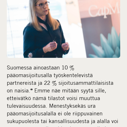
i
a
Suomessa ainoastaan 10 %
pääomasijoitusalla työskentelevistä
partnereista ja 22 % sijoitusammattilaisista
on naisia.* Emme näe mitään syytä sille,
etteivätkö nämä tilastot voisi muuttua
tulevaisuudessa. Menestyksekäs ura
pääomasijoitusalalla ei ole riippuvainen
sukupuolesta tai kansallisuudesta ja alalla voi