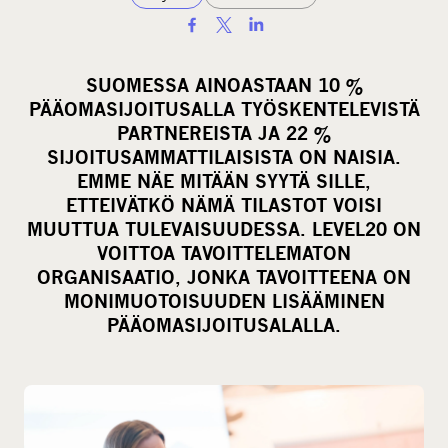
S
h
a
SUOMESSA AINOASTAAN 10 %
r
PÄÄOMASIJOITUSALLA TYÖSKENTELEVISTÄ
e
PARTNEREISTA JA 22 %
o
SIJOITUSAMMATTILAISISTA ON NAISIA.
EMME NÄE MITÄÄN SYYTÄ SILLE,
n
ETTEIVÄTKÖ NÄMÄ TILASTOT VOISI
s
MUUTTUA TULEVAISUUDESSA. LEVEL20 ON
o
VOITTOA TAVOITTELEMATON
c
ORGANISAATIO, JONKA TAVOITTEENA ON
i
MONIMUOTOISUUDEN LISÄÄMINEN
a
PÄÄOMASIJOITUSALALLA.
l
m
e
d