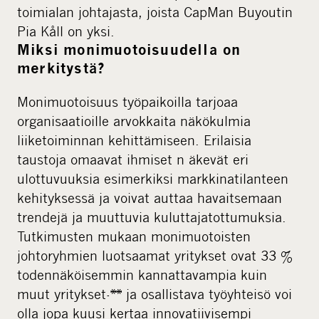
toimialan johtajasta, joista CapMan Buyoutin
Pia Kåll on yksi.
Miksi monimuotoisuudella on
merkitystä?
Monimuotoisuus työpaikoilla tarjoaa
organisaatioille arvokkaita näkökulmia
liiketoiminnan kehittämiseen. Erilaisia
taustoja omaavat ihmiset n äkevät eri
ulottuvuuksia esimerkiksi markkinatilanteen
kehityksessä ja voivat auttaa havaitsemaan
trendejä ja muuttuvia kuluttajatottumuksia.
Tutkimusten mukaan monimuotoisten
johtoryhmien luotsaamat yritykset ovat 33 %
todennäköisemmin kannattavampia kuin
muut yritykset-** ja osallistava työyhteisö voi
olla jopa kuusi kertaa innovatiivisempi