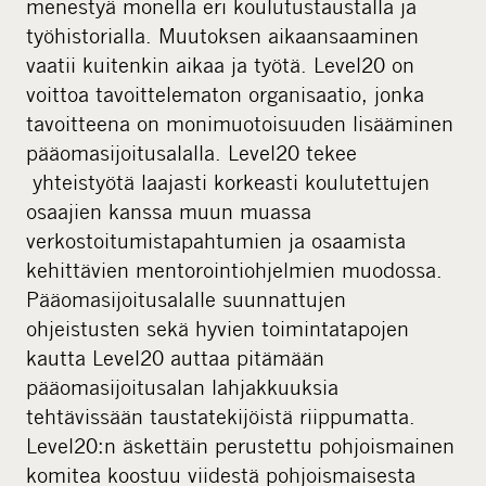
menestyä monella eri koulutustaustalla ja
työhistorialla. Muutoksen aikaansaaminen
vaatii kuitenkin aikaa ja työtä. Level20 on
voittoa tavoittelematon organisaatio, jonka
tavoitteena on monimuotoisuuden lisääminen
pääomasijoitusalalla. Level20 tekee
yhteistyötä laajasti korkeasti koulutettujen
osaajien kanssa muun muassa
verkostoitumistapahtumien ja osaamista
kehittävien mentorointiohjelmien muodossa.
Pääomasijoitusalalle suunnattujen
ohjeistusten sekä hyvien toimintatapojen
kautta Level20 auttaa pitämään
pääomasijoitusalan lahjakkuuksia
tehtävissään taustatekijöistä riippumatta.
Level20:n äskettäin perustettu pohjoismainen
komitea koostuu viidestä pohjoismaisesta