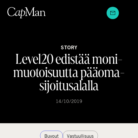
Hyppää
sisältöön
STORY
Level20 edistää moni­
muotoisuutta pääoma­
sijoitusalalla
14/10/2019
Buyout
Vastuullisuus