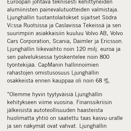
Euroopan johtava teknisesti kehittyneiden
alumiinisten painevalutuotteiden valmistaja.
Ljunghällin tuotantolaitokset sijaitset Södra
Vi:ssa Ruotsissa ja Caslavissa Tekeissä ja sen
suurimpiin asiakkaisiin kuuluu Volvo AB, Volvo
Cars Corporation, Scania, Daimler ja Ericsson.
Ljunghällin liikevaihto noin 120 milj. euroa ja
sen palveluksessa työskentelee noin 800
työntekijää. CapManin hallinnoimien
rahastojen omistusosuus Ljunghällin
osakkeista ennen kauppaa oli noin 68 %.
”Olemme hyvin tyytyväisiä Ljunghällin
kehitykseen viime vuosina. Finanssikriisin
jälkeisistä autoteollisuuden haasteista
huolimatta yhtiö on saatettu taas kasvu-uralle
ja sen näkymät ovat vahvat. Ljunghällin