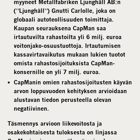
myyneet Metallfabriken Ljunghäll AB:n
(”Ljunghäll”) Gnutti Carlolle, joka on
globaali autoteollisuuden toimittaja.
Kaupan seurauksena CapMan saa
irtautuvilta rahastoilta yli 6 milj. euroa
voitonjako-osuustuottoja. Irtautumisen
kassavirtavaikutus mukaan lukien tuotot
omista rahastosijoituksista CapMan-
konsernille on yli 7 milj. euroa.
CapManin omien rahastosijoitusten käyvän
arvon loppuvuoden kehityksen arvioidaan
alustavan tiedon perusteella olevan
negatiivinen.
Täsmennys arvioon liikevoitosta ja
osakekohtaisesta tuloksesta on linjassa