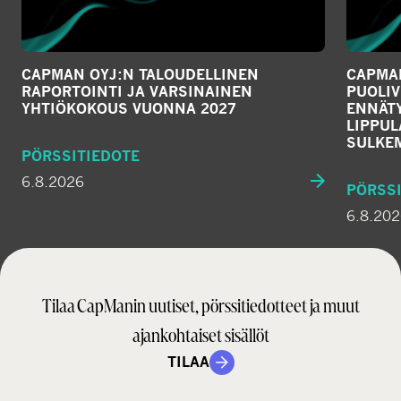
CAPMAN OYJ:N TALOUDELLINEN
CAPMAN
RAPORTOINTI JA VARSINAINEN
PUOLIV
YHTIÖKOKOUS VUONNA 2027
ENNÄTY
LIPPU
SULKE
PÖRSSITIEDOTE
6.8.2026
PÖRSSI
6.8.20
Tilaa CapManin uutiset, pörssitiedotteet ja muut
ajankohtaiset sisällöt
TILAA