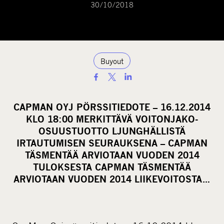
30/10/2018
Buyout
S
h
a
CAPMAN OYJ PÖRSSITIEDOTE – 16.12.2014
r
KLO 18:00 MERKITTÄVÄ VOITONJAKO-
e
OSUUSTUOTTO LJUNGHÄLLISTÄ
o
IRTAUTUMISEN SEURAUKSENA – CAPMAN
TÄSMENTÄÄ ARVIOTAAN VUODEN 2014
n
TULOKSESTA CAPMAN TÄSMENTÄÄ
s
ARVIOTAAN VUODEN 2014 LIIKEVOITOSTA…
o
c
i
a