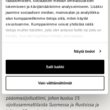
räätälöimiseen, sosiaalisen median ominaisuuksien
CAPMAN OYJ
tukemiseen ja kävijämäärämme analysoimiseen. Lisäksi
Hanna Hinkkanen
jaamme sosiaalisen median, mainosalan ja analytiikka-
tiedottaja
alan kumppaneillemme tietoja siitä, miten käytät
sivustoamme. Kumppanimme voivat yhdistää näitä
tietoja muihin tietoihin, joita olet antanut heille tai joita on
kerätty, kun olet käyttänyt heidän palvelujaan.
Jakelu:
NASDAQ OMX Helsinki
Näytä tiedot
Keskeiset tiedotusvälineet
www.capman.fi
Salli kaikki
CapMan www.capman.fi
Vain välttämättömät
CapMan Buyout on pohjoismaiden suurin
keskisuuriin yrityksiin erikoistunut
pääomasijoitustiimi, johon kuuluu 15
sijoitusammattilaista Suomessa ja Ruotsissa ja