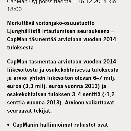
CapMan Oyj pörssitiedote – 16.12.2014 klo
l
18:00
m
Merkittävä voitonjako-osuustuotto
e
Ljunghällistä irtautumisen seurauksena
–
d
CapMan täsmentää arviotaan vuoden 2014
i
a
tuloksesta
CapMan täsmentää arviotaan vuoden 2014
liikevoitosta ja osakekohtaisesta tuloksesta
–
ja arvioi yhtiön liikevoiton olevan 6
7 milj.
euroa (3,3 milj. euroa vuonna 2013) ja
–
osakekohtaisen tuloksen 3
4 senttiä (-1,2
senttiä vuonna 2013). Arvioon vaikuttavat
seuraavat tekijät:
CapManin hallinnoimat rahastot ovat