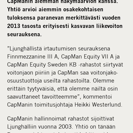
CapManin aiemman näkymäarvion kanssa.
Yhtiö arvioi aiemmin osakekohtaisen
tuloksensa paranevan merkittävästi vuoden
2013 tasosta erityisesti kasvavan liikevoiton
seurauksena.
”Ljunghällistä irtautumisen seurauksena
Finnmezzanine III A, CapMan Equity VII A ja
CapMan Equity Sweden KB -rahastot siirtyvät
voitonjaon piiriin ja CapMan saa voitonjako-
osuustuottoja useilta rahastoilta. Olemme
erittäin tyytyväisiä, että olemme näiltä osin
saavuttaneet tavoitteemme”, kommentoi
CapManin toimitusjohtaja Heikki Westerlund.
CapManin hallinnoimat rahastot sijoittivat
Ljunghälliin vuonna 2003. Yhtiö on tänään