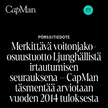
Hyppää
sisältöön
PÖRSSITIEDOTE
Merkittävä voitonjako-
osuustuotto Ljunghällistä
irtautumisen
seurauksena – CapMan
täsmentää arviotaan
vuoden 2014 tuloksesta