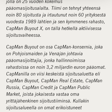
jolla on 25 vuoden kokemus
pääomasijoitusalalta. Tiimi on tehnyt yhteensä
noin 80 sijoitusta ja irtautunut noin 60 yrityksestä
vuodesta 1989 lähtien ja sen kymmenes rahasto,
CapMan Buyout X, on tällä hetkellä aktiivisessa
sijoitusvaiheessa.
CapMan Buyout on osa
CapMan-konserni
a, joka
on Pohjoismaiden ja Venäjän johtavia
pääomasijoittajia, jonka hallinnoimissa
rahastoissa on noin 3,2 miljardin euron pääomat.
CapManilla on viisi keskeistä sijoitusaluetta eli
CapMan Buyout, CapMan Real Estate, CapMan
Russia, CapMan Credit ja CapMan Public
Market, joista jokaisesta vastaa oma
yrittäjähenkinen sijoitustiiminsä. Kullakin
sijoitusalueella on omat erikoistuneet