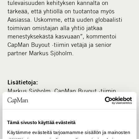
tulevaisuuden kehityksen kannalta on
tärkeää, että yhtiöllä on tuotantoa myös
Aasiassa. Uskomme, että uuden globaalisti
toimivan omistajan alla yhtiö jatkaa
menestyksekästä kasvuaan”, kommentoi
CapMan Buyout -tiimin vetäjä ja senior
partner Markus Sjöholm.
Lisätietoja:
Markus Sjöholm, CapMan Buyout -tiimin
vetäjä, senior partner, puh. 040 508 0121
Heikki Westerlund, toimitusjohtaja, CapMan
Oyj, puh. 050 559 6580
Tämä sivusto käyttää evästeitä
Käytämme evästeitä tarjoamamme sisällön ja mainosten