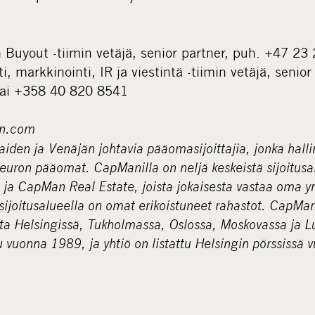
 Buyout -tiimin vetäjä, senior partner, puh. +47 23
 markkinointi, IR ja viestintä -tiimin vetäjä, senior
ai +358 40 820 8541
n.com
den ja Venäjän johtavia pääomasijoittajia, jonka halli
 euron pääomat. CapManilla on neljä keskeistä sijoitusal
 ja CapMan Real Estate, joista jokaisesta vastaa oma y
n sijoitusalueella on omat erikoistuneet rahastot. CapMa
ta Helsingissä, Tukholmassa, Oslossa, Moskovassa ja 
vuonna 1989, ja yhtiö on listattu Helsingin pörssissä 