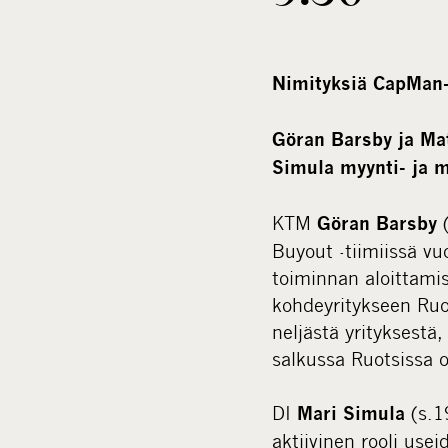
Nimityksiä CapMan
Göran Barsby ja Mat
Simula myynti- ja m
KTM
(
Göran Barsby
Buyout -tiimiissä vu
toiminnan aloittami
kohdeyritykseen Ruot
neljästä yrityksestä
salkussa Ruotsissa o
DI
(s.1
Mari Simula
aktiivinen rooli us