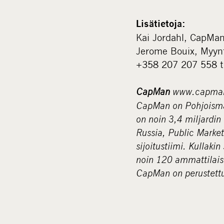
Lisätietoja:
Kai Jordahl, CapMan
Jerome Bouix, Myynti,
+358 207 207 558 t
CapMan
www.capma
CapMan on Pohjoismai
on noin 3,4 miljardin
Russia, Public Market
sijoitustiimi. Kullaki
noin 120 ammattilais
CapMan on perustettu 