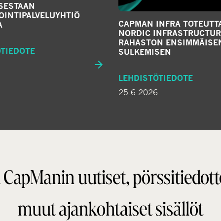
SESTAAN
OINTIPALVELUYHTIÖ
CAPMAN INFRA TOTEUTT
A
NORDIC INFRASTRUCTURE 
RAHASTON ENSIMMÄISE
ÖTIEDOTE
SULKEMISEN
LEHDISTÖTIEDOTE
25.6.2026
 CapManin uutiset, pörssitiedott
muut ajankohtaiset sisällöt