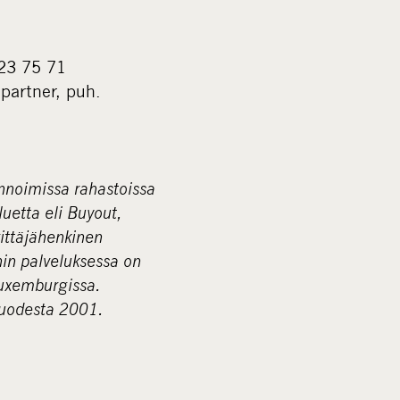
 23 75 71
 partner, puh.
nnoimissa rahastoissa
uetta eli Buyout,
rittäjähenkinen
nin palveluksessa on
Luxemburgissa.
vuodesta 2001.