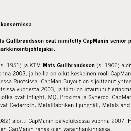
-konsernissa
s Gullbrandsson ovat nimitetty CapManin senior pa
arkkinointijohtajaksi.
s. 1951) ja KTM
(s. 1966) alo
Mats Gullbrandsson
onna 2003, ja heillä on ollut keskeinen rooli CapMa
sessa Ruotsissa. CapMan Buyout on sijoittanut yht
sissa vuodesta 2003, ja tiimi on irtautunut erinoma
, jotka ovat Inflight, MQ, Proxima ja Synerco. CapM
vat Cederroth, Metallfabriken Ljunghäll, Metals and
982) aloitti CapManin palveluksessa vuonna 2007. Hä
eiden CapManin rahastojen varainhankinnassa.