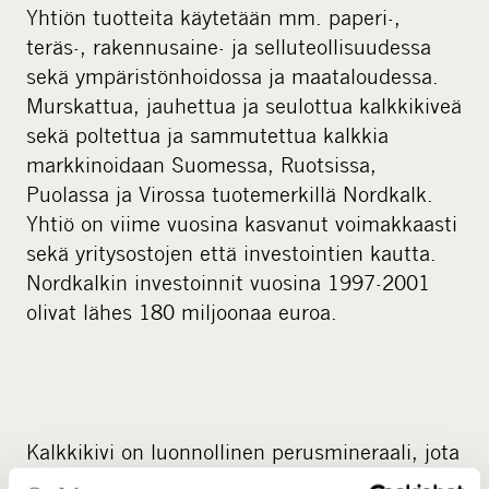
Yhtiön tuotteita käytetään mm. paperi-,
teräs-, rakennusaine- ja selluteollisuudessa
sekä ympäristönhoidossa ja maataloudessa.
Murskattua, jauhettua ja seulottua kalkkikiveä
sekä poltettua ja sammutettua kalkkia
markkinoidaan Suomessa, Ruotsissa,
Puolassa ja Virossa tuotemerkillä Nordkalk.
Yhtiö on viime vuosina kasvanut voimakkaasti
sekä yritysostojen että investointien kautta.
Nordkalkin investoinnit vuosina 1997-2001
olivat lähes 180 miljoonaa euroa.
Kalkkikivi on luonnollinen perusmineraali, jota
käytetään hyvin monien tuotteiden raaka-