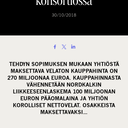
konsortiossa
30/10/2018
S
h
a
TEHDYN SOPIMUKSEN MUKAAN YHTIÖSTÄ
r
MAKSETTAVA VELATON KAUPPAHINTA ON
e
270 MILJOONAA EUROA. KAUPPAHINNASTA
o
VÄHENNETÄÄN NORDKALKIN
LIIKKEESEENLASKEMA 100 MILJOONAN
n
EURON PÄÄOMALAINA JA YHTIÖN
s
KOROLLISET NETTOVELAT. OSAKKEISTA
o
MAKSETTAVAKSI…
c
i