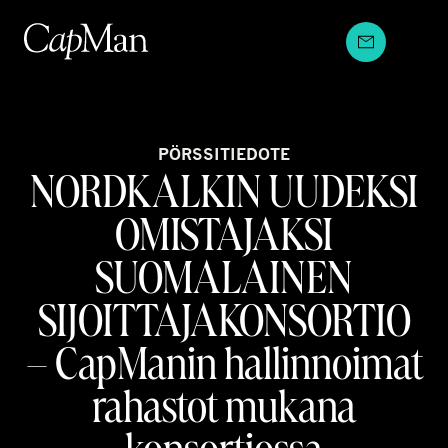
Hyppää
sisältöön
PÖRSSITIEDOTE
NORDKALKIN UUDEKSI
OMISTAJAKSI
SUOMALAINEN
SIJOITTAJAKONSORTIO
– CapManin hallinnoimat
rahastot mukana