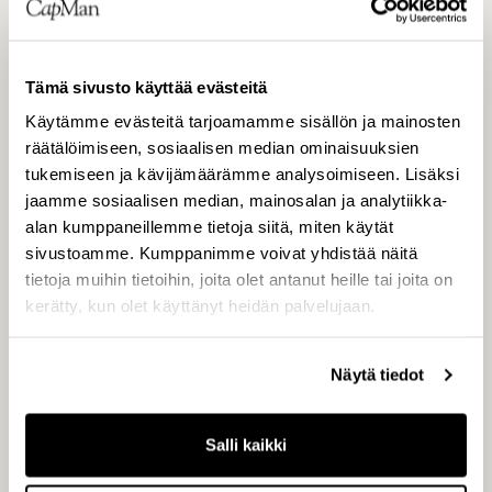
aineena tai niiden valmistusprosesseissa.
Raudan ja teräksen valmistuksessa malmin
epäpuhtaudet poistetaan kalkin avulla, lipeä
Tämä sivusto käyttää evästeitä
voidaan selluloosan valmistuksessa käyttää
Käytämme evästeitä tarjoamamme sisällön ja mainosten
uudelleen kalkin avulla ja
räätälöimiseen, sosiaalisen median ominaisuuksien
elintarviketeollisuudessa kalkki puhdistaa
tukemiseen ja kävijämäärämme analysoimiseen. Lisäksi
sokerijuurikasmehun. Lisäksi Nordkalkin
jaamme sosiaalisen median, mainosalan ja analytiikka-
tuotteita käytetään mm.
alan kumppaneillemme tietoja siitä, miten käytät
sivustoamme. Kumppanimme voivat yhdistää näitä
rakennusaineteollisuudessa, kemian
tietoja muihin tietoihin, joita olet antanut heille tai joita on
teollisuudessa sekä tien- ja
kerätty, kun olet käyttänyt heidän palvelujaan.
maanrakennukseen.
Näytä tiedot
Salli kaikki
Tulevina vuosina yhtiön tuotteista erityisesti
paperiteollisuudelle jalostetun