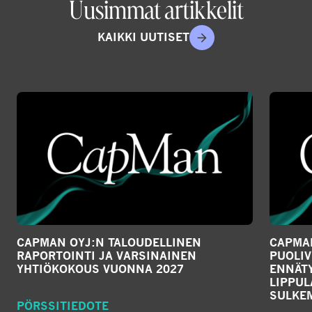
Uusimmat artikkelit
KAIKKI UUTISET
CAPMAN OYJ:N TALOUDELLINEN
CAPMAN
RAPORTOINTI JA VARSINAINEN
PUOLIV
YHTIÖKOKOUS VUONNA 2027
ENNÄTY
LIPPU
SULKE
PÖRSSITIEDOTE