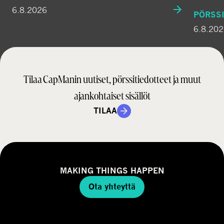
6.8.2026
PÖRSSI
6.8.20
Tilaa CapManin uutiset, pörssitiedotteet ja muut
ajankohtaiset sisällöt
TILAA
MAKING THINGS HAPPEN
Ota yhteyttä