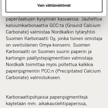
päällystyspigmentin ja täyteaineiden kysynnän
Vain välttämättömät
odotetaan lisääntyvän korkealaatuisten
paperilaatujen kysynnän kasvaessa. Jauhettua
kalsiumkarbonaattia GCC:tä (Ground Calcium
Carbonate) valmistaa Nordkalkin tytäryhtiö
Suomen Karbonaatti Oy, jonka toinen omistaja
on sveitsiläinen Omya-konserni. Suomen
Karbonaatti on Suomen suurin paperin ja
kartongin päällystepigmenttien valmistaja.
Nordkalk toimittaa myös poltettua kalkkia
paperipigmentin PCC:n (Precipitated Calcium
Carbonate) valmistukseen.
Karbonaattipohjaisia paperipigmenttejä
käytetään mm. aikakauslehtipaperissa,