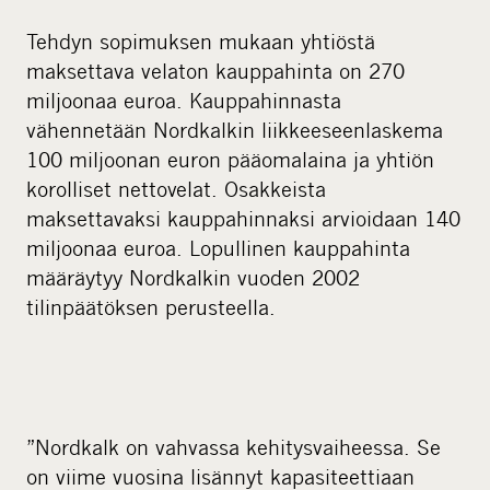
a
l
Tehdyn sopimuksen mukaan yhtiöstä
m
maksettava velaton kauppahinta on 270
e
miljoonaa euroa. Kauppahinnasta
d
vähennetään Nordkalkin liikkeeseenlaskema
i
100 miljoonan euron pääomalaina ja yhtiön
a
korolliset nettovelat. Osakkeista
maksettavaksi kauppahinnaksi arvioidaan 140
miljoonaa euroa. Lopullinen kauppahinta
määräytyy Nordkalkin vuoden 2002
tilinpäätöksen perusteella.
”Nordkalk on vahvassa kehitysvaiheessa. Se
on viime vuosina lisännyt kapasiteettiaan