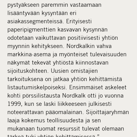
pystyäkseen paremmin vastaamaan
lisääntyvään kysyntään eri
asiakassegmenteissä. Erityisesti
paperipigmenttien kasvavan kysynnän
odotetaan vaikuttavan positiivisesti yhtiön
myynnin kehitykseen. Nordkalkin vahva
markkina-asema ja myönteiset tulevaisuuden
näkymät tekevät yhtiöstä kiinnostavan
sijoituskohteen. Uusien omistajien
tarkoituksena on jatkaa yhtiön kehittämistä
listautumiskelpoiseksi. Ensimmäiset askeleet
kohti pörssilistausta Nordkalk otti jo vuonna
1999, kun se laski liikkeeseen julkisesti
noteerattavan pääomalainan. Sijoittajaryhmän
laaja kokemus teollisuudesta ja sen
mukanaan tuomat resurssit tulevat olemaan
tärkeä tuki yhtiön kehittämisessä,”