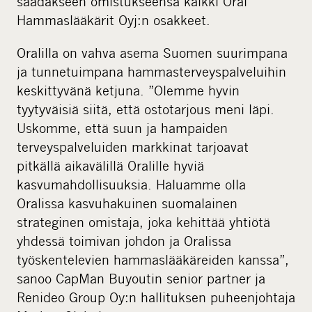
saadakseen omistukseensa kaikki Oral
Hammaslääkärit Oyj:n osakkeet.
Oralilla on vahva asema Suomen suurimpana
ja tunnetuimpana hammasterveyspalveluihin
keskittyvänä ketjuna. ”Olemme hyvin
tyytyväisiä siitä, että ostotarjous meni läpi.
Uskomme, että suun ja hampaiden
terveyspalveluiden markkinat tarjoavat
pitkällä aikavälillä Oralille hyviä
kasvumahdollisuuksia. Haluamme olla
Oralissa kasvuhakuinen suomalainen
strateginen omistaja, joka kehittää yhtiötä
yhdessä toimivan johdon ja Oralissa
työskentelevien hammaslääkäreiden kanssa”,
sanoo CapMan Buyoutin senior partner ja
Renideo Group Oy:n hallituksen puheenjohtaja