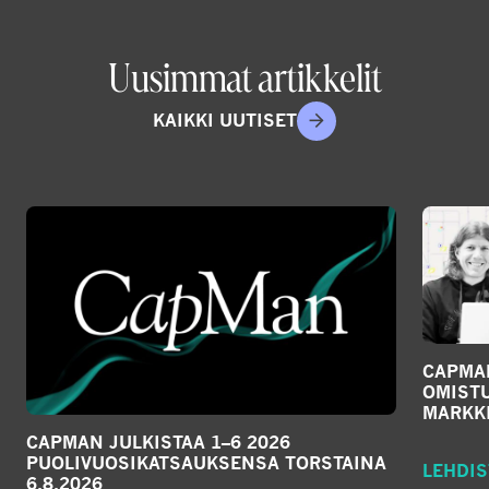
Uusimmat artikkelit
KAIKKI UUTISET
CAPMA
OMIST
MARKKI
CAPMAN JULKISTAA 1–6 2026
PUOLIVUOSIKATSAUKSENSA TORSTAINA
LEHDIS
6.8.2026