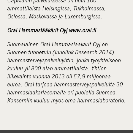
CapManin palveluksessa on noin 100
ammattilaista Helsingissä, Tukholmassa,
Oslossa, Moskovassa ja Luxemburgissa.
Oral Hammaslääkärit Oyj
www.oral.fi
Suomalainen Oral Hammaslääkärit Oyj on
Suomen tunnetuin (Innolink Research 2014)
hammasterveyspalveluyhtiö, jonka työyhteisöön
kuuluu yli 800 alan ammattilaista. Yhtiön
liikevaihto vuonna 2013 oli 57,9 miljoonaa
euroa. Oral tarjoaa hammasterveyspalveluita 30
hammaslääkäriasemalla eri puolella Suomea.
Konserniin kuuluu myös oma hammaslaboratorio.