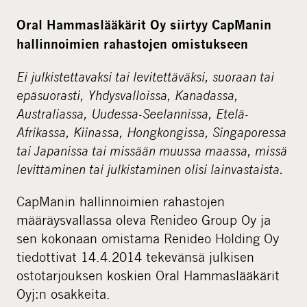
d
Oral Hammaslääkärit Oy siirtyy CapManin
i
hallinnoimien rahastojen omistukseen
a
Ei julkistettavaksi tai levitettäväksi, suoraan tai
epäsuorasti, Yhdysvalloissa, Kanadassa,
Australiassa, Uudessa-Seelannissa, Etelä-
Afrikassa, Kiinassa, Hongkongissa, Singaporessa
tai Japanissa tai missään muussa maassa, missä
levittäminen tai julkistaminen olisi lainvastaista.
CapManin hallinnoimien rahastojen
määräysvallassa oleva Renideo Group Oy ja
sen kokonaan omistama Renideo Holding Oy
tiedottivat 14.4.2014 tekevänsä julkisen
ostotarjouksen koskien Oral Hammaslääkärit
Oyj:n osakkeita.