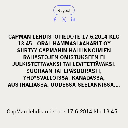
Buyout
S
h
a
CAPMAN LEHDISTÖTIEDOTE 17.6.2014 KLO
r
13.45 ORAL HAMMASLÄÄKÄRIT OY
e
SIIRTYY CAPMANIN HALLINNOIMIEN
o
RAHASTOJEN OMISTUKSEEN EI
JULKISTETTAVAKSI TAI LEVITETTÄVÄKSI,
n
SUORAAN TAI EPÄSUORASTI,
s
YHDYSVALLOISSA, KANADASSA,
o
AUSTRALIASSA, UUDESSA-SEELANNISSA,…
c
i
a
l
CapMan lehdistötiedote 17.6.2014 klo 13.45
m
e