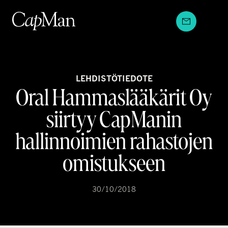
Hyppää
sisältöön
LEHDISTÖTIEDOTE
Oral Hammaslääkärit Oy
siirtyy CapManin
hallinnoimien rahastojen
omistukseen
30/10/2018