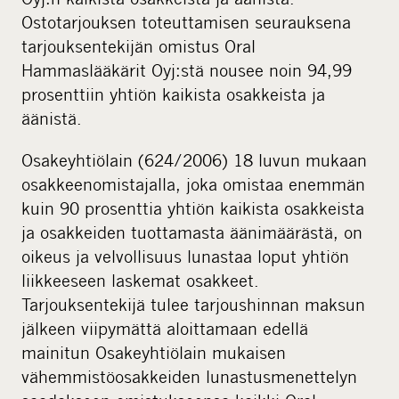
Ostotarjouksen toteuttamisen seurauksena
tarjouksentekijän omistus Oral
Hammaslääkärit Oyj:stä nousee noin 94,99
prosenttiin yhtiön kaikista osakkeista ja
äänistä.
Osakeyhtiölain (624/2006) 18 luvun mukaan
osakkeenomistajalla, joka omistaa enemmän
kuin 90 prosenttia yhtiön kaikista osakkeista
ja osakkeiden tuottamasta äänimäärästä, on
oikeus ja velvollisuus lunastaa loput yhtiön
liikkeeseen laskemat osakkeet.
Tarjouksentekijä tulee tarjoushinnan maksun
jälkeen viipymättä aloittamaan edellä
mainitun Osakeyhtiölain mukaisen
vähemmistöosakkeiden lunastusmenettelyn