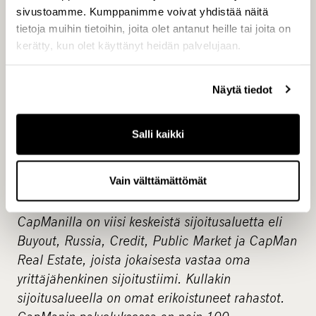
sivustoamme. Kumppanimme voivat yhdistää näitä
Ruotsissa ja jolla on 24 vuoden kokemus
tietoja muihin tietoihin, joita olet antanut heille tai joita on
pääomasijoitusalalta. Tiimi on tehnyt yhteensä
kerätty, kun olet käyttänyt heidän palvelujaan.
78 sijoitusta ja irtautunut 58 yrityksestä vuodesta
1989 lähtien ja sen kymmenes rahasto, CapMan
Näytä tiedot
Buyout X, on tällä hetkellä aktiivisessa
sijoitusvaiheessa.
Salli kaikki
CapMan Buyout on osa CapMan-konsernia, joka
on yksi Pohjoismaiden ja Venäjän johtavia
Vain välttämättömät
pääomasijoittajia, ja jonka hallinnoimissa
rahastoissa on noin 3,1 miljardin euron pääomat.
CapManilla on viisi keskeistä sijoitusaluetta eli
Buyout, Russia, Credit, Public Market ja CapMan
Real Estate, joista jokaisesta vastaa oma
yrittäjähenkinen sijoitustiimi. Kullakin
sijoitusalueella on omat erikoistuneet rahastot.