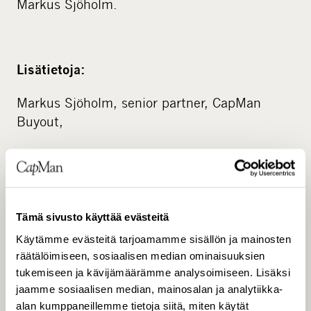
Markus Sjöholm.
Lisätietoja:
Markus Sjöholm, senior partner, CapMan
Buyout,
hallituksen puheenjohtaja, Renideo Group Oy,
puh. 040 508 0121
Tämä sivusto käyttää evästeitä
CapMan
www.capman.fi
Käytämme evästeitä tarjoamamme sisällön ja mainosten
CapMan Buyout on pohjoismaiden suurin
räätälöimiseen, sosiaalisen median ominaisuuksien
keskisuuriin yrityksiin erikoistunut
tukemiseen ja kävijämäärämme analysoimiseen. Lisäksi
pääomasijoitustiimi, johon kuuluu 20
jaamme sosiaalisen median, mainosalan ja analytiikka-
alan kumppaneillemme tietoja siitä, miten käytät
sijoitusammattilaista Suomessa, Norjassa ja