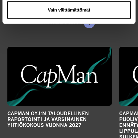
Uusimmat artikkelit
Vain välttämättömät
KAIKKI UUTISET
CAPMAN OYJ:N TALOUDELLINEN
CAPMAN
RAPORTOINTI JA VARSINAINEN
PUOLIV
YHTIÖKOKOUS VUONNA 2027
ENNÄTY
LIPPU
SULKE