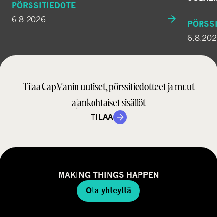
PÖRSSITIEDOTE
6.8.2026
PÖRSSI
6.8.20
Tilaa CapManin uutiset, pörssitiedotteet ja muut
ajankohtaiset sisällöt
TILAA
MAKING THINGS HAPPEN
Ota yhteyttä