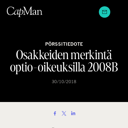
Hyppää
sisältöön
PÖRSSITIEDOTE
Osakkeiden merkintä
optio-oikeuksilla 2008B
30/10/2018
S
h
a