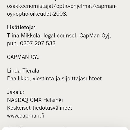
osakkeenomistajat/optio-ohjelmat/capman-
oyj-optio-oikeudet-2008.
Lisätietoja:
Tiina Mikkola, legal counsel, CapMan Oyj,
puh. 0207 207 532
CAPMAN OYJ
Linda Tierala
Päällikkö, viestintä ja sijoittajasuhteet
Jakelu:
NASDAQ OMX Helsinki
Keskeiset tiedotusvälineet
www.capman.fi
CapMan
www.capman.fi