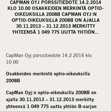
CAPMAN OYJ PÖRSSITIEDOTE 14.2.2014
r
KLO 10.00 OSAKKEIDEN MERKINTÄ OPTIO-
e
OIKEUKSILLA 2008B CAPMAN OYJ:N
o
OPTIO-OIKEUKSILLA 2008B ON AJALLA
30.11.2013 – 31.12.2013 MERKITTY
n
YHTEENSÄ 1 049 775 UUTTA YHTIÖN…
s
o
c
i
CapMan Oyj pörssitiedote 14.2.2014 klo
a
10.00
l
m
Osakkeiden merkintä optio-oikeuksilla
e
2008B
d
CapMan Oyj:n optio-oikeuksilla 2008B on
i
ajalla 30.11.2013 – 31.12.2013 merkitty
a
yhteensä 1 049 775 uutta yhtiön B-sarjan