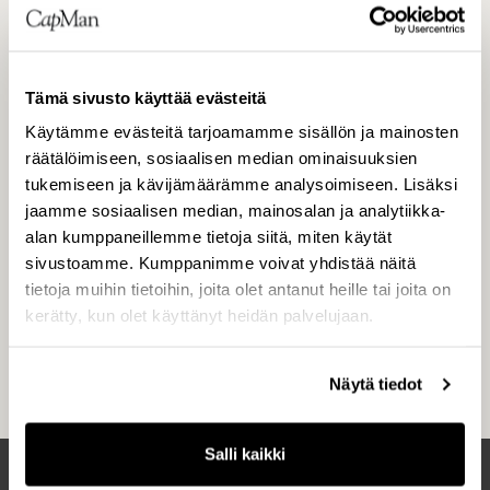
CapMan-konserni on yksi Pohjoismaiden ja
Venäjän johtavista pääomasijoittajista, jonka
hallinnoimissa rahastoissa on noin 3,1 miljardin
Tämä sivusto käyttää evästeitä
euron pääomat. CapManilla on viisi keskeistä
Käytämme evästeitä tarjoamamme sisällön ja mainosten
sijoitusaluetta eli Buyout, Russia, Credit, Public
räätälöimiseen, sosiaalisen median ominaisuuksien
Market ja Real Estate, joista jokaisesta vastaa
tukemiseen ja kävijämäärämme analysoimiseen. Lisäksi
oma yrittäjähenkinen sijoitustiimi. Kullakin
jaamme sosiaalisen median, mainosalan ja analytiikka-
sijoitusalueella on omat erikoistuneet rahastot.
alan kumppaneillemme tietoja siitä, miten käytät
CapManin palveluksessa on noin 100
sivustoamme. Kumppanimme voivat yhdistää näitä
ammattilaista Helsingissä, Tukholmassa,
tietoja muihin tietoihin, joita olet antanut heille tai joita on
kerätty, kun olet käyttänyt heidän palvelujaan.
Oslossa, Moskovassa ja Luxemburgissa. CapMan
on perustettu vuonna 1989, ja yhtiö on listattu
Helsingin pörssissä vuodesta 2001.
Näytä tiedot
Salli kaikki