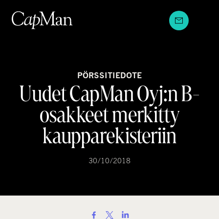
Hyppää
sisältöön
PÖRSSITIEDOTE
Uudet CapMan Oyj:n B-
osakkeet merkitty
kaupparekisteriin
30/10/2018
S