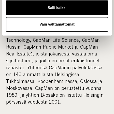
vaihtoehtoisen sijoitusluokan
Salli kaikki
omaisuudenhoitajia ja hallinnoi noin 3,2 euron
pääomia pohjoismaisissa
Vain välttämättömät
pääomarahastoissaan. Yhtiöllä on kuusi
sijoitusaluetta (CapMan Buyout, CapMan
Technology, CapMan Life Science, CapMan
Russia, CapMan Public Market ja CapMan
Real Estate), joista jokaisesta vastaa oma
sijoitustiimi, ja joilla on omat erikoistuneet
rahastot. Yhteensä CapManin palveluksessa
on 140 ammattilaista Helsingissä,
Tukholmassa, Kööpenhaminassa, Oslossa ja
Moskovassa. CapMan on perustettu vuonna
1989, ja yhtiön B-osake on listattu Helsingin
pörssissä vuodesta 2001.