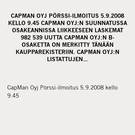
h
a
CAPMAN OYJ PÖRSSI-ILMOITUS 5.9.2008
r
KELLO 9.45 CAPMAN OYJ:N SUUNNATUSSA
e
OSAKEANNISSA LIIKKEESEEN LASKEMAT
o
982 539 UUTTA CAPMAN OYJ:N B-
OSAKETTA ON MERKITTY TÄNÄÄN
n
KAUPPAREKISTERIIN. CAPMAN OYJ:N
s
LISTATTUJEN…
o
c
i
a
CapMan Oyj Pörssi-ilmoitus 5.9.2008 kello
l
9.45
m
e
d
i
a