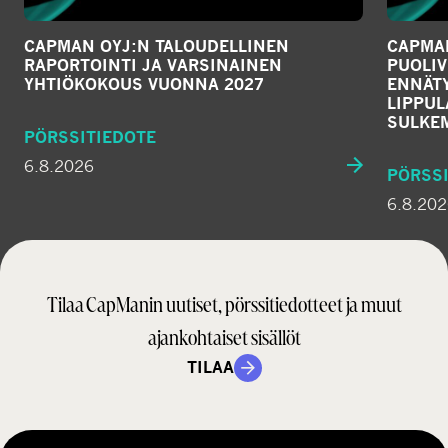
CAPMAN OYJ:N TALOUDELLINEN
CAPMAN
RAPORTOINTI JA VARSINAINEN
PUOLIV
YHTIÖKOKOUS VUONNA 2027
ENNÄTY
LIPPU
SULKE
PÖRSSITIEDOTE
6.8.2026
PÖRSSI
6.8.20
Tilaa CapManin uutiset, pörssitiedotteet ja muut
ajankohtaiset sisällöt
TILAA