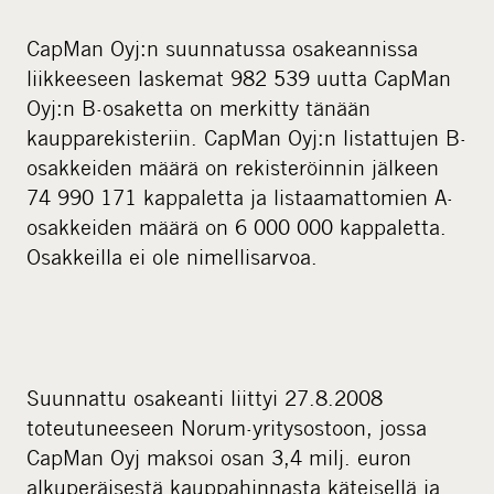
CapMan Oyj:n suunnatussa osakeannissa
liikkeeseen laskemat 982 539 uutta CapMan
Oyj:n B-osaketta on merkitty tänään
kaupparekisteriin. CapMan Oyj:n listattujen B-
osakkeiden määrä on rekisteröinnin jälkeen
74 990 171 kappaletta ja listaamattomien A-
osakkeiden määrä on 6 000 000 kappaletta.
Osakkeilla ei ole nimellisarvoa.
Suunnattu osakeanti liittyi 27.8.2008
toteutuneeseen Norum-yritysostoon, jossa
CapMan Oyj maksoi osan 3,4 milj. euron
alkuperäisestä kauppahinnasta käteisellä ja