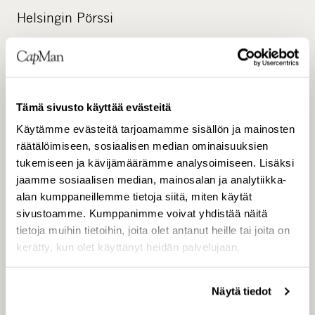
Helsingin Pörssi
Keskeiset tiedotusvälineet
Tämä sivusto käyttää evästeitä
Käytämme evästeitä tarjoamamme sisällön ja mainosten
www.capman.com
räätälöimiseen, sosiaalisen median ominaisuuksien
tukemiseen ja kävijämäärämme analysoimiseen. Lisäksi
jaamme sosiaalisen median, mainosalan ja analytiikka-
alan kumppaneillemme tietoja siitä, miten käytät
sivustoamme. Kumppanimme voivat yhdistää näitä
tietoja muihin tietoihin, joita olet antanut heille tai joita on
kerätty, kun olet käyttänyt heidän palvelujaan.
CapMan www.capman.com
Näytä tiedot
CapMan on Pohjoismaiden johtavia