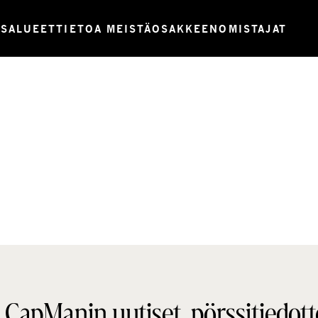
USALUEET
TIETOA MEISTÄ
OSAKKEENOMISTAJAT
 CapManin uutiset, pörssitiedott