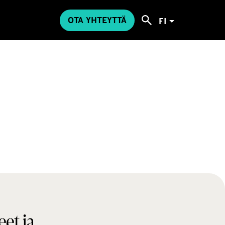
OTA YHTEYTTÄ
FI
eet ja