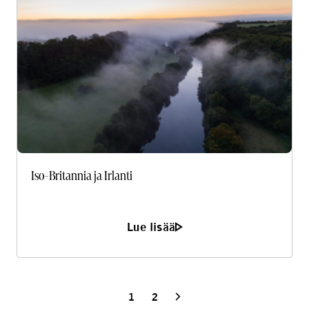
Aerial view of misty morning river in rural Ireland
Iso-Britannia ja Irlanti
Lue lisää
Next page
1
2