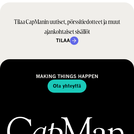
Tilaa CapManin uutiset, pörssitiedotteet ja muut
ajankohtaiset sisällöt
TILAA
MAKING THINGS HAPPEN
Ota yhteyttä