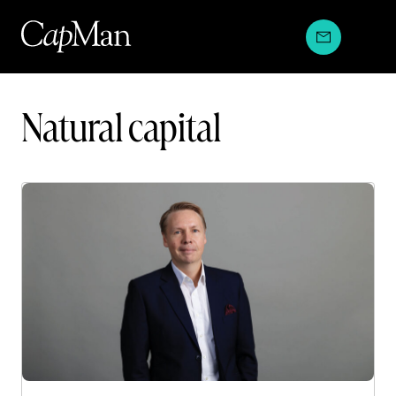
Hyppää
sisältöön
Investment
Natural capital
strategies: