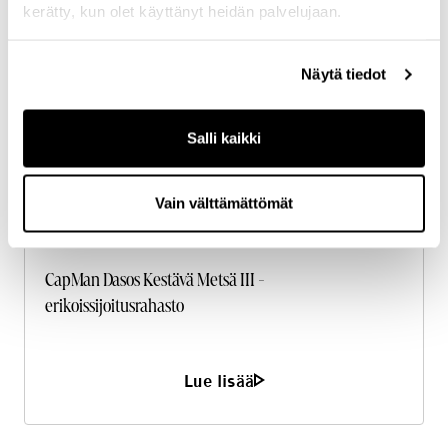
kerätty, kun olet käyttänyt heidän palvelujaan.
Näytä tiedot
Salli kaikki
Vain välttämättömät
CapMan Dasos Kestävä Metsä III -
erikoissijoitusrahasto
Lue lisää