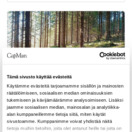
Tämä sivusto käyttää evästeitä
Käytämme evästeitä tarjoamamme sisällön ja mainosten
CapMan Natural Capital myy metsäomaisuutta Inter
räätälöimiseen, sosiaalisen median ominaisuuksien
IKEA Groupille
tukemiseen ja kävijämäärämme analysoimiseen. Lisäksi
jaamme sosiaalisen median, mainosalan ja analytiikka-
alan kumppaneillemme tietoja siitä, miten käytät
Lue lisää
sivustoamme. Kumppanimme voivat yhdistää näitä
tietoja muihin tietoihin, joita olet antanut heille tai joita on