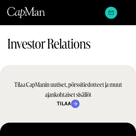
Hyppää
sisältöön
Teams:
Investor Relations
Tilaa CapManin uutiset, pörssitiedotteet ja muut
ajankohtaiset sisällöt
TILAA