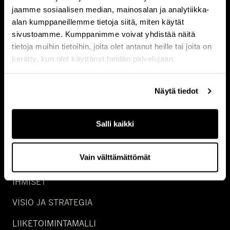
jaamme sosiaalisen median, mainosalan ja analytiikka-
NATURAL CAPITAL
alan kumppaneillemme tietoja siitä, miten käytät
sivustoamme. Kumppanimme voivat yhdistää näitä
GROWTH
tietoja muihin tietoihin, joita olet antanut heille tai joita on
SPECIAL SITUATIONS
kerätty, kun olet käyttänyt heidän palvelujaan.
REAL ASSET DEBT
Näytä tiedot
WEALTH
Salli kaikki
TIETOA MEISTÄ
Vain välttämättömät
URA
IHMISET
VISIO JA STRATEGIA
LIIKETOIMINTAMALLI