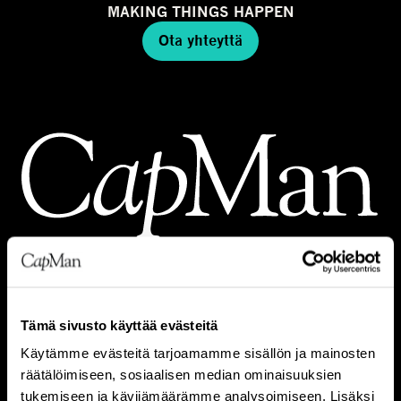
MAKING THINGS HAPPEN
Ota yhteyttä
SIJOITUSALUEET
Tämä sivusto käyttää evästeitä
Käytämme evästeitä tarjoamamme sisällön ja mainosten
REAL ESTATE
räätälöimiseen, sosiaalisen median ominaisuuksien
INFRA
tukemiseen ja kävijämäärämme analysoimiseen. Lisäksi