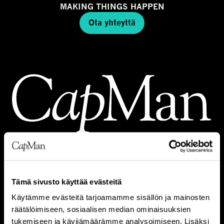
MAKING THINGS HAPPEN
Ota yhteyttä
SIJOITUSALUEET
Tämä sivusto käyttää evästeitä
Käytämme evästeitä tarjoamamme sisällön ja mainosten
REAL ESTATE
räätälöimiseen, sosiaalisen median ominaisuuksien
INFRA
tukemiseen ja kävijämäärämme analysoimiseen. Lisäksi