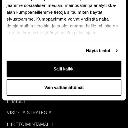
jaamme sosiaalisen median, mainosalan ja analytiikka-
NATURAL CAPITAL
alan kumppaneillemme tietoja siitä, miten käytät
sivustoamme. Kumppanimme voivat yhdistää näitä
GROWTH
tietoja muihin tietoihin, joita olet antanut heille tai joita on
SPECIAL SITUATIONS
kerätty, kun olet käyttänyt heidän palvelujaan.
REAL ASSET DEBT
Näytä tiedot
WEALTH
Salli kaikki
TIETOA MEISTÄ
Vain välttämättömät
URA
IHMISET
VISIO JA STRATEGIA
LIIKETOIMINTAMALLI