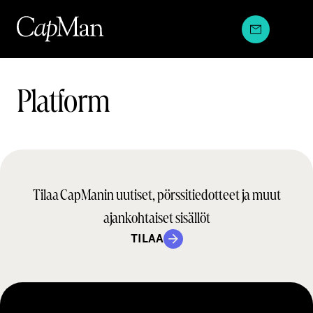
Hyppää
sisältöön
Teams:
Platform
Tilaa CapManin uutiset, pörssitiedotteet ja muut
ajankohtaiset sisällöt
TILAA