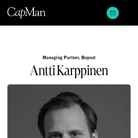
Hyppää
sisältöön
Managing Partner, Buyout
Antti Karppinen