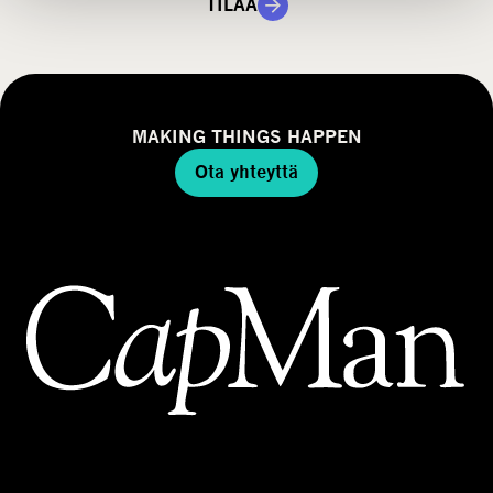
i
m
TILAA
a
a
l
l
i
MAKING THINGS HAPPEN
Ota yhteyttä