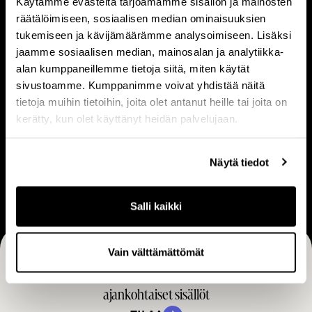
Käytämme evästeitä tarjoamamme sisällön ja mainosten
t
i
räätälöimiseen, sosiaalisen median ominaisuuksien
o
s
tukemiseen ja kävijämäärämme analysoimiseen. Lisäksi
a
e
jaamme sosiaalisen median, mainosalan ja analytiikka-
m
t
V
L
alan kumppaneillemme tietoja siitä, miten käytät
e
Visio & strategia
Liiketoimintamalli
i
i
sivustoamme. Kumppanimme voivat yhdistää näitä
i
tietoja muihin tietoihin, joita olet antanut heille tai joita on
s
i
s
kerätty, kun olet käyttänyt heidän palvelujaan.
i
k
t
o
e
U
ä
&
t
Näytä tiedot
Ura
r
s
o
a
t
i
Salli kaikki
r
m
a
i
Vain välttämättömät
t
n
Tilaa CapManin uutiset, pörssitiedotteet ja muut
e
t
g
ajankohtaiset sisällöt
a