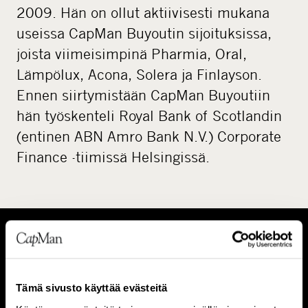
2009. Hän on ollut aktiivisesti mukana
useissa CapMan Buyoutin sijoituksissa,
joista viimeisimpinä Pharmia, Oral,
Lämpölux, Acona, Solera ja Finlayson.
Ennen siirtymistään CapMan Buyoutiin
hän työskenteli Royal Bank of Scotlandin
(entinen ABN Amro Bank N.V.) Corporate
Finance -tiimissä Helsingissä.
T
I
i
h
Tämä sivusto käyttää evästeitä
e
m
Tietoa meistä
Ihmiset