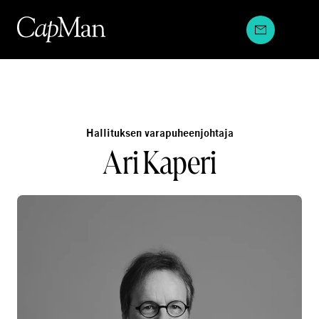
Hyppää
sisältöön
Hallituksen varapuheenjohtaja
Ari Kaperi