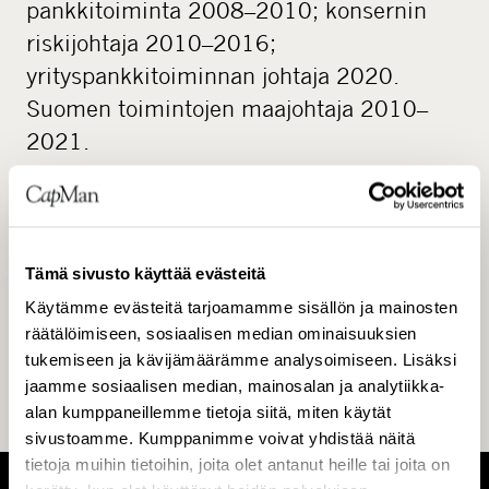
pankkitoiminta 2008–2010; konsernin
riskijohtaja 2010–2016;
yrityspankkitoiminnan johtaja 2020.
Suomen toimintojen maajohtaja 2010–
2021.
1998–2001 Vakuutusyhtiö Pohjola -
Useita johtotehtäviä.
Tämä sivusto käyttää evästeitä
1985–1998 - Useita johtotehtäviä
Käytämme evästeitä tarjoamamme sisällön ja mainosten
MeritaNordbankenissa, Merita-pankissa ja
räätälöimiseen, sosiaalisen median ominaisuuksien
tukemiseen ja kävijämäärämme analysoimiseen. Lisäksi
Suomen Yhdyspankki SYP:ssä.
jaamme sosiaalisen median, mainosalan ja analytiikka-
alan kumppaneillemme tietoja siitä, miten käytät
sivustoamme. Kumppanimme voivat yhdistää näitä
tietoja muihin tietoihin, joita olet antanut heille tai joita on