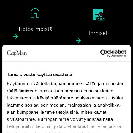
T
I
i
h
e
m
Tietoa meistä
Ihmiset
t
i
o
s
a
e
m
t
V
L
e
Visio & strategia
Liiketoimintamalli
i
i
Tämä sivusto käyttää evästeitä
i
s
i
s
Käytämme evästeitä tarjoamamme sisällön ja mainosten
i
k
räätälöimiseen, sosiaalisen median ominaisuuksien
t
o
e
U
tukemiseen ja kävijämäärämme analysoimiseen. Lisäksi
ä
&
t
Ura
jaamme sosiaalisen median, mainosalan ja analytiikka-
r
s
o
alan kumppaneillemme tietoja siitä, miten käytät
a
t
i
sivustoamme. Kumppanimme voivat yhdistää näitä
r
m
tietoja muihin tietoihin, joita olet antanut heille tai joita on