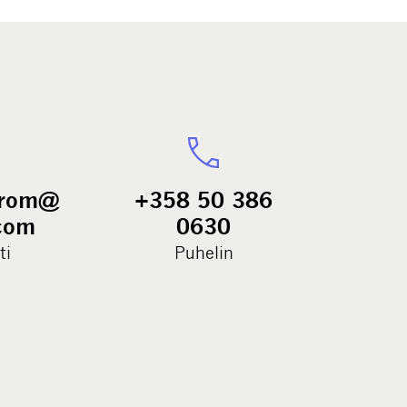
strom@
+358 50 386
com
0630
ti
Puhelin