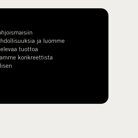
hjoismaisiin
ahdollisuuksia ja luomme
elevaa tuottoa
Ajamme konkreettista
lisen