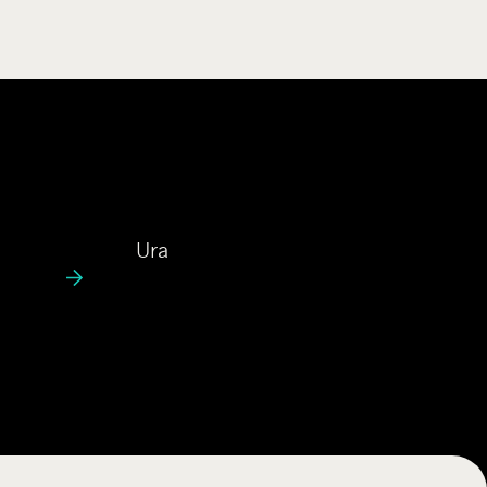
U
Ura
r
a