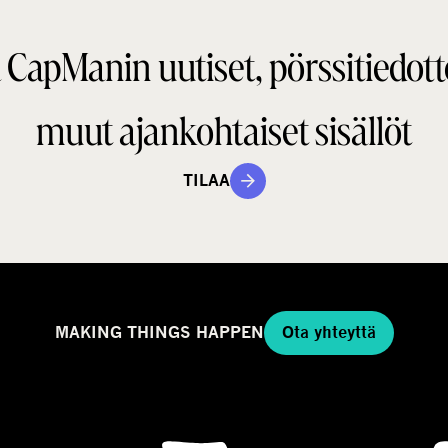
a
i
n
 CapManin uutiset, pörssitiedott
e
t
g
a
m
muut ajankohtaiset sisällöt
a
a
l
TILAA
l
i
MAKING THINGS HAPPEN
Ota yhteyttä