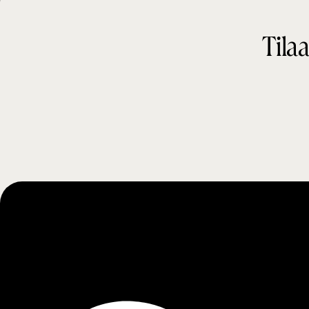
t
Tilaa
i