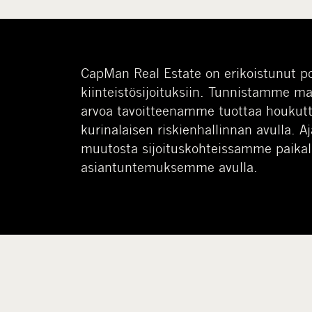
CapMan Real Estate on erikoistunut po
kiinteistösijoituksiin. Tunnistamme m
arvoa tavoitteenamme tuottaa houkutt
kurinalaisen riskienhallinnan avulla. 
muutosta sijoituskohteissamme paikal
asiantuntemuksemme avulla.