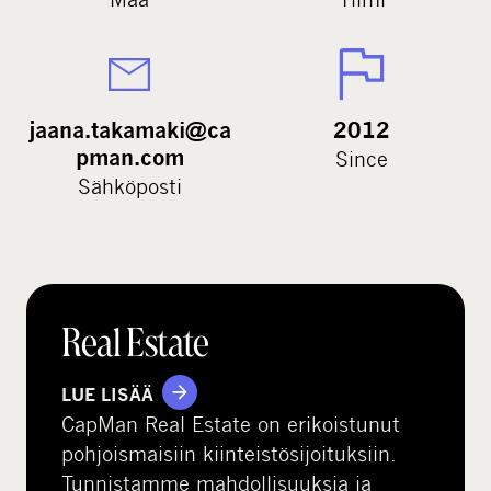
jaana.takamaki@ca
2012
pman.com
Since
Sähköposti
Real Estate
LUE LISÄÄ
CapMan Real Estate on erikoistunut
pohjoismaisiin kiinteistösijoituksiin.
Tunnistamme mahdollisuuksia ja