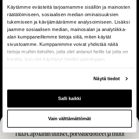
e
m
Käytämme evästeitä tarjoamamme sisällön ja mainosten
Tietoa meistä
Ihmiset
räätälöimiseen, sosiaalisen median ominaisuuksien
t
i
tukemiseen ja kävijämäärämme analysoimiseen. Lisäksi
o
s
jaamme sosiaalisen median, mainosalan ja analytiikka-
a
e
alan kumppaneillemme tietoja siitä, miten käytät
m
t
V
L
sivustoamme. Kumppanimme voivat yhdistää näitä
e
Visio & strategia
Liiketoimintamalli
i
i
tietoja muihin tietoihin, joita olet antanut heille tai joita on
i
s
i
kerätty, kun olet käyttänyt heidän palvelujaan.
s
i
k
t
o
e
Näytä tiedot
U
ä
&
t
Ura
r
s
o
a
Salli kaikki
t
i
r
m
a
i
Vain välttämättömät
t
n
Tilaa CapManin uutiset, pörssitiedotteet ja muut
e
t