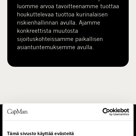
luomme arvoa tavoitteenamme tuottaa
houkuttelevaa tuottoa kurinalaisen
riskienhallinnan avulla. Ajamme
konkreettista muutosta
sijoituskohteissamme paikallisen
asiantuntemuksemme avulla.
T
I
Tämä sivusto käyttää evästeitä
i
h