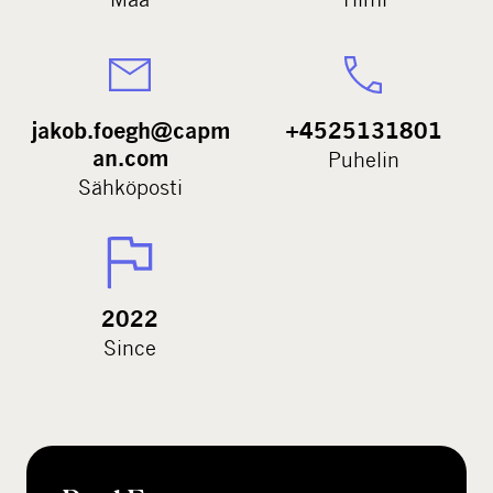
jakob.foegh@capm
+4525131801
an.com
Puhelin
Sähköposti
2022
Since