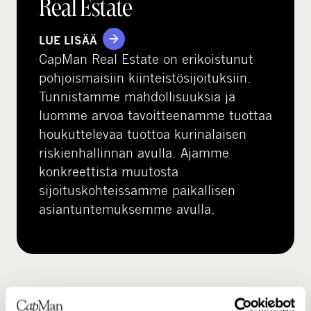
Real Estate
LUE LISÄÄ
CapMan Real Estate on erikoistunut
pohjoismaisiin kiinteistösijoituksiin.
Tunnistamme mahdollisuuksia ja
luomme arvoa tavoitteenamme tuottaa
houkuttelevaa tuottoa kurinalaisen
riskienhallinnan avulla. Ajamme
konkreettista muutosta
sijoituskohteissamme paikallisen
asiantuntemuksemme avulla.