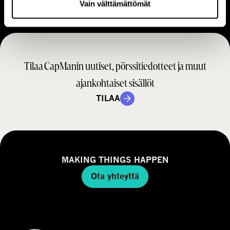
Vain välttämättömät
a
t
i
r
m
a
i
t
n
Tilaa CapManin uutiset, pörssitiedotteet ja muut
e
t
g
ajankohtaiset sisällöt
a
i
m
TILAA
a
a
l
l
i
MAKING THINGS HAPPEN
Ota yhteyttä