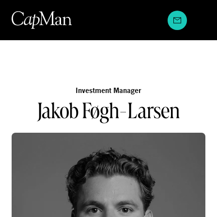
Hyppää
sisältöön
Investment Manager
Jakob Føgh-Larsen