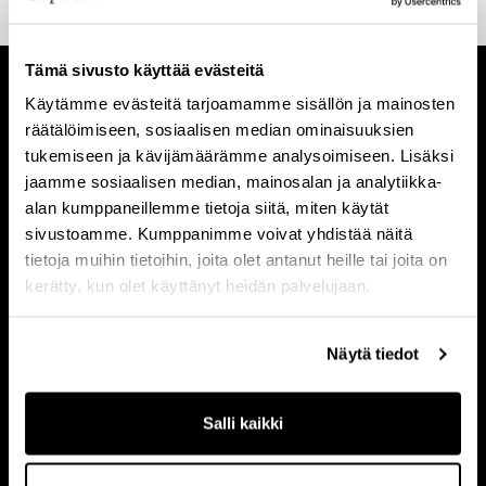
Tämä sivusto käyttää evästeitä
Käytämme evästeitä tarjoamamme sisällön ja mainosten
T
I
räätälöimiseen, sosiaalisen median ominaisuuksien
i
h
tukemiseen ja kävijämäärämme analysoimiseen. Lisäksi
e
m
jaamme sosiaalisen median, mainosalan ja analytiikka-
Tietoa meistä
Ihmiset
alan kumppaneillemme tietoja siitä, miten käytät
t
i
sivustoamme. Kumppanimme voivat yhdistää näitä
o
s
tietoja muihin tietoihin, joita olet antanut heille tai joita on
a
e
kerätty, kun olet käyttänyt heidän palvelujaan.
m
t
V
L
e
Visio & strategia
Liiketoimintamalli
i
i
Näytä tiedot
i
s
i
s
i
k
t
o
e
Salli kaikki
U
ä
&
t
Ura
r
s
o