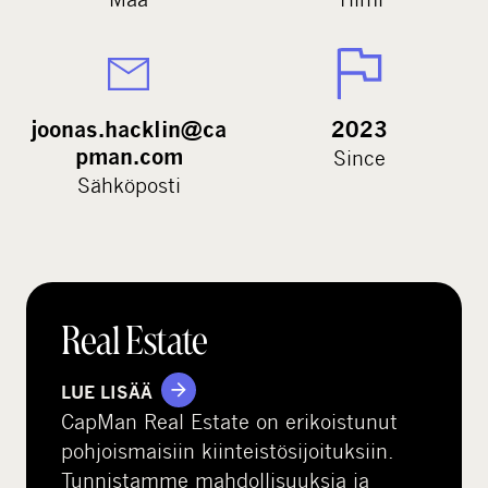
joonas.hacklin@ca
2023
pman.com
Since
Sähköposti
Real Estate
LUE LISÄÄ
CapMan Real Estate on erikoistunut
pohjoismaisiin kiinteistösijoituksiin.
Tunnistamme mahdollisuuksia ja