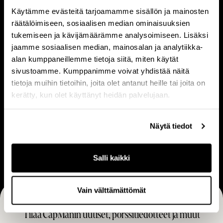
e
m
Käytämme evästeitä tarjoamamme sisällön ja mainosten
Tietoa meistä
Ihmiset
räätälöimiseen, sosiaalisen median ominaisuuksien
t
i
tukemiseen ja kävijämäärämme analysoimiseen. Lisäksi
o
s
jaamme sosiaalisen median, mainosalan ja analytiikka-
a
e
alan kumppaneillemme tietoja siitä, miten käytät
m
t
V
L
sivustoamme. Kumppanimme voivat yhdistää näitä
e
Visio & strategia
Liiketoimintamalli
i
i
tietoja muihin tietoihin, joita olet antanut heille tai joita on
i
s
i
kerätty, kun olet käyttänyt heidän palvelujaan.
s
i
k
t
o
e
Näytä tiedot
U
ä
&
t
Ura
r
s
o
a
Salli kaikki
t
i
r
m
a
i
Vain välttämättömät
t
n
Tilaa CapManin uutiset, pörssitiedotteet ja muut
e
t