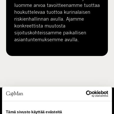
luomme arvoa tavoitteenamme tuottaa
houkuttelevaa tuottoa kurinalaisen
riskienhallinnan avulla. Ajamme
konkreettista muutosta
sijoituskohteissamme paikallisen
asiantuntemuksemme avulla.
T
I
Tämä sivusto käyttää evästeitä
i
h