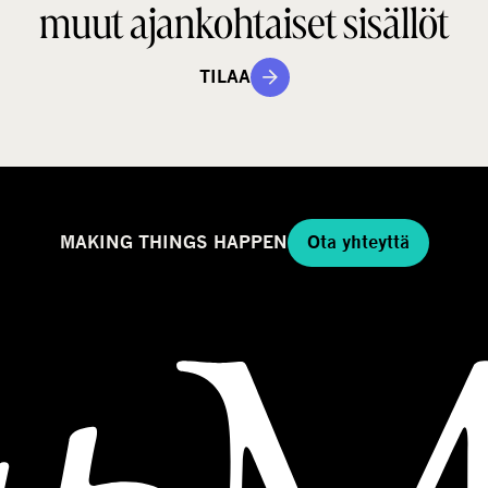
muut ajankohtaiset sisällöt
a
a
l
TILAA
l
i
MAKING THINGS HAPPEN
Ota yhteyttä