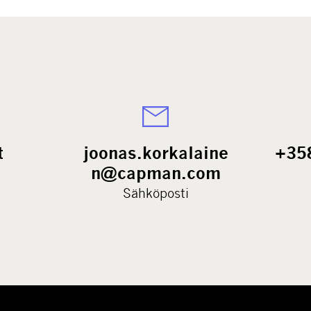
t
joonas.korkalaine
+35
n@capman.com
Sähköposti