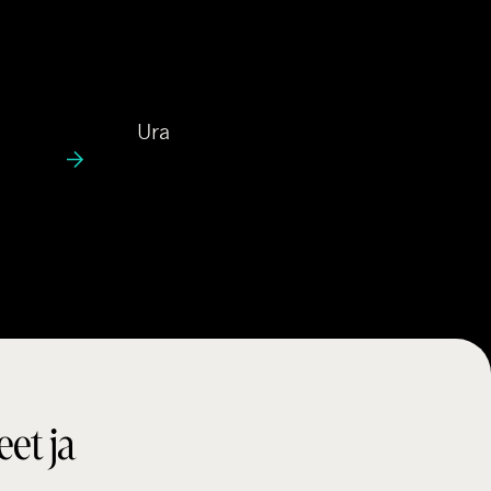
U
Ura
r
a
eet ja