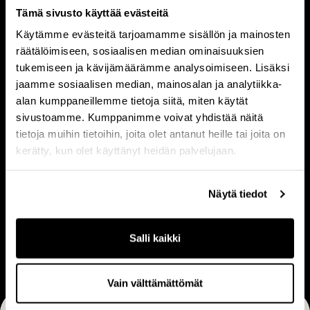
Tämä sivusto käyttää evästeitä
T
I
i
h
Käytämme evästeitä tarjoamamme sisällön ja mainosten
räätälöimiseen, sosiaalisen median ominaisuuksien
e
m
Tietoa meistä
Ihmiset
tukemiseen ja kävijämäärämme analysoimiseen. Lisäksi
t
i
jaamme sosiaalisen median, mainosalan ja analytiikka-
o
s
alan kumppaneillemme tietoja siitä, miten käytät
a
e
sivustoamme. Kumppanimme voivat yhdistää näitä
m
t
V
L
tietoja muihin tietoihin, joita olet antanut heille tai joita on
e
Visio & strategia
Liiketoimintamalli
i
i
kerätty, kun olet käyttänyt heidän palvelujaan.
i
s
i
s
i
k
Näytä tiedot
t
o
e
U
ä
&
t
Ura
r
Salli kaikki
s
o
a
t
i
r
m
Vain välttämättömät
a
i