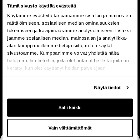
Tämä sivusto käyttää evästeitä
T
I
i
h
Käytämme evästeitä tarjoamamme sisällön ja mainosten
räätälöimiseen, sosiaalisen median ominaisuuksien
e
m
Tietoa meistä
Ihmiset
tukemiseen ja kävijämäärämme analysoimiseen. Lisäksi
t
i
jaamme sosiaalisen median, mainosalan ja analytiikka-
o
s
alan kumppaneillemme tietoja siitä, miten käytät
a
e
sivustoamme. Kumppanimme voivat yhdistää näitä
m
t
V
L
tietoja muihin tietoihin, joita olet antanut heille tai joita on
e
Visio & strategia
Liiketoimintamalli
i
i
kerätty, kun olet käyttänyt heidän palvelujaan.
i
s
i
s
i
k
Näytä tiedot
t
o
e
U
ä
&
t
Ura
r
Salli kaikki
s
o
a
t
i
r
m
Vain välttämättömät
a
i