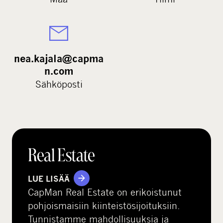
nea.kajala@capma
n.com
Sähköposti
Real Estate
LUE LISÄÄ
CapMan Real Estate on erikoistunut
pohjoismaisiin kiinteistösijoituksiin.
Tunnistamme mahdollisuuksia ja