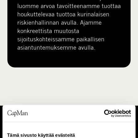
luomme arvoa tavoitteenamme tuottaa
houkuttelevaa tuottoa kurinalaisen
riskienhallinnan avulla. Ajamme
konkreettista muutosta
sijoituskohteissamme paikallisen
asiantuntemuksemme avulla.
T
I
Tämä sivusto käyttää evästeitä
i
h