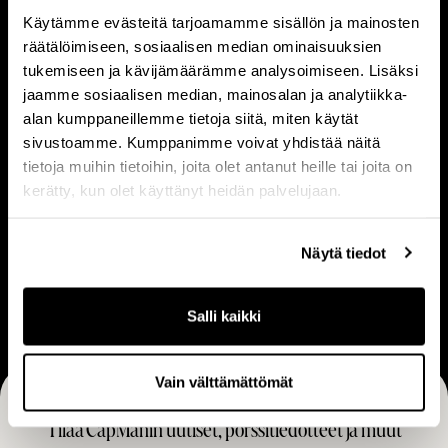
e
m
Käytämme evästeitä tarjoamamme sisällön ja mainosten
Tietoa meistä
Ihmiset
räätälöimiseen, sosiaalisen median ominaisuuksien
t
i
tukemiseen ja kävijämäärämme analysoimiseen. Lisäksi
o
s
jaamme sosiaalisen median, mainosalan ja analytiikka-
a
e
alan kumppaneillemme tietoja siitä, miten käytät
m
t
V
L
sivustoamme. Kumppanimme voivat yhdistää näitä
e
Visio & strategia
Liiketoimintamalli
i
i
tietoja muihin tietoihin, joita olet antanut heille tai joita on
i
s
i
kerätty, kun olet käyttänyt heidän palvelujaan.
s
i
k
t
o
e
Näytä tiedot
U
ä
&
t
Ura
r
s
o
a
Salli kaikki
t
i
r
m
a
i
Vain välttämättömät
t
n
Tilaa CapManin uutiset, pörssitiedotteet ja muut
e
t