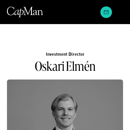
Hyppää
sisältöön
Investment Director
Oskari Elmén