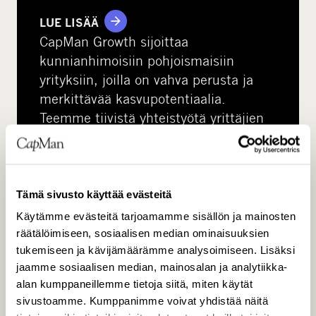
LUE LISÄÄ
CapMan Growth sijoittaa
kunnianhimoisiin pohjoismaisiin
yrityksiin, joilla on vahva perusta ja
merkittävää kasvupotentiaalia.
Teemme tiivistä yhteistyötä yrittäjien
ja johtoryhmien kanssa useilla eri
toimialoilla, kuten ohjelmisto‑ ja
teknologia‑alalla sekä skaalautuvissa
palveluliiketoiminnoissa.
Tämä sivusto käyttää evästeitä
Käytämme evästeitä tarjoamamme sisällön ja mainosten
räätälöimiseen, sosiaalisen median ominaisuuksien
tukemiseen ja kävijämäärämme analysoimiseen. Lisäksi
jaamme sosiaalisen median, mainosalan ja analytiikka-
alan kumppaneillemme tietoja siitä, miten käytät
sivustoamme. Kumppanimme voivat yhdistää näitä