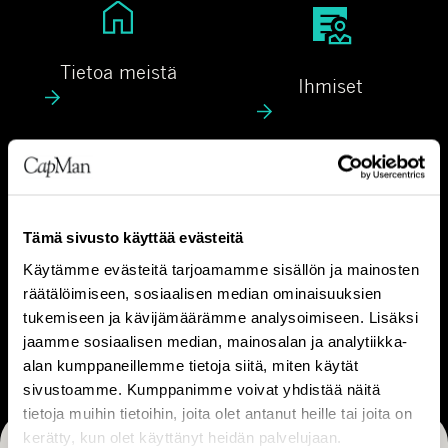
T
I
i
h
e
m
Tietoa meistä
Ihmiset
t
i
o
s
a
e
m
t
V
L
e
Visio & strategia
Liiketoimintamalli
i
i
i
s
i
Tämä sivusto käyttää evästeitä
s
i
k
Käytämme evästeitä tarjoamamme sisällön ja mainosten
t
o
e
räätälöimiseen, sosiaalisen median ominaisuuksien
U
ä
&
t
tukemiseen ja kävijämäärämme analysoimiseen. Lisäksi
Ura
r
jaamme sosiaalisen median, mainosalan ja analytiikka-
s
o
a
alan kumppaneillemme tietoja siitä, miten käytät
t
i
sivustoamme. Kumppanimme voivat yhdistää näitä
r
m
tietoja muihin tietoihin, joita olet antanut heille tai joita on
a
i
kerätty, kun olet käyttänyt heidän palvelujaan.