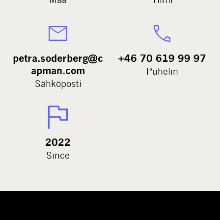
petra.soderberg@c
+46 70 619 99 97
apman.com
Puhelin
Sähköposti
2022
Since