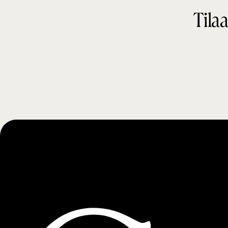
Tilaa
i