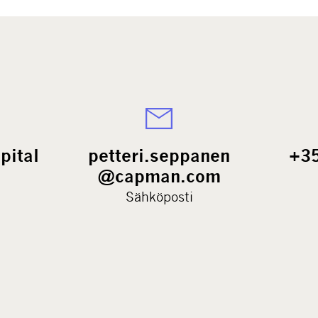
pital
petteri.seppanen
+3
@capman.com
Sähköposti