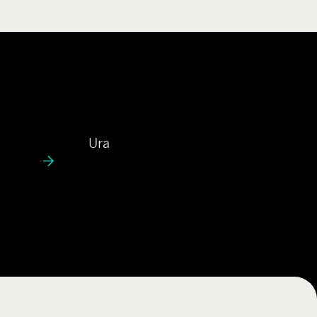
U
Ura
r
a