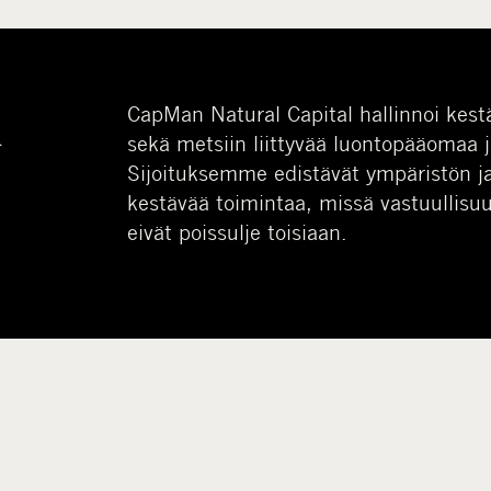
l
CapMan Natural Capital hallinnoi kestä
sekä metsiin liittyvää luontopääomaa j
Sijoituksemme edistävät ympäristön j
kestävää toimintaa, missä vastuullisuu
eivät poissulje toisiaan.