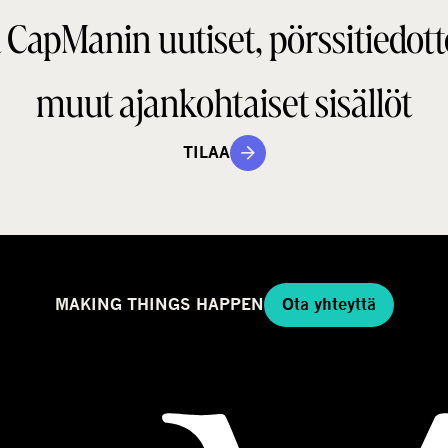
 CapManin uutiset, pörssitiedott
e
t
g
a
m
muut ajankohtaiset sisällöt
a
a
l
TILAA
l
i
MAKING THINGS HAPPEN
Ota yhteyttä