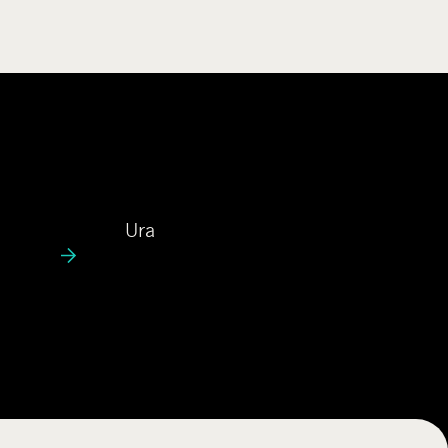
U
Ura
r
a