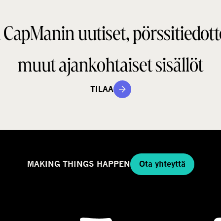
a
i
n
 CapManin uutiset, pörssitiedott
e
t
g
a
m
muut ajankohtaiset sisällöt
a
a
l
TILAA
l
i
MAKING THINGS HAPPEN
Ota yhteyttä