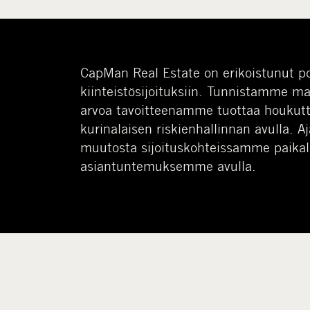
CapMan Real Estate on erikoistunut po
kiinteistösijoituksiin. Tunnistamme m
arvoa tavoitteenamme tuottaa houkutt
kurinalaisen riskienhallinnan avulla. 
muutosta sijoituskohteissamme paikal
asiantuntemuksemme avulla.