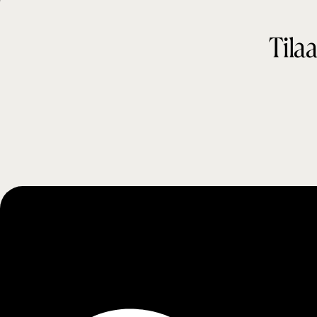
t
Tilaa
i