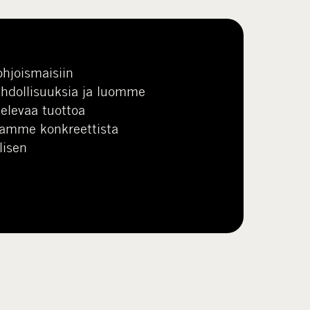
hjoismaisiin
ahdollisuuksia ja luomme
elevaa tuottoa
Ajamme konkreettista
lisen