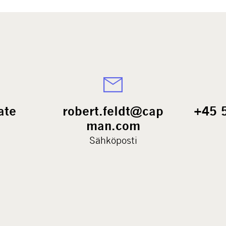
ate
robert.feldt@cap
+45 
man.com
Sähköposti