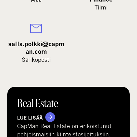
Tiimi
salla.polkki@capm
an.com
Sähköposti
Real Estate
LUE LISÄÄ
CapMan Real Estate on erikoistunut
pohjoismaisiin kiinteistösijoituksiin.