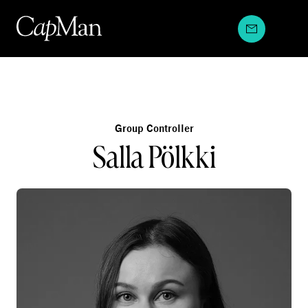
Hyppää
sisältöön
Group Controller
Salla Pölkki