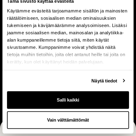
Tämä sivusto käyttää evästeitä
i
h
Käytämme evästeitä tarjoamamme sisällön ja mainosten
e
m
Tietoa meistä
räätälöimiseen, sosiaalisen median ominaisuuksien
Ihmiset
t
i
tukemiseen ja kävijämäärämme analysoimiseen. Lisäksi
o
s
jaamme sosiaalisen median, mainosalan ja analytiikka-
a
e
alan kumppaneillemme tietoja siitä, miten käytät
m
t
sivustoamme. Kumppanimme voivat yhdistää näitä
V
L
tietoja muihin tietoihin, joita olet antanut heille tai joita on
e
Visio & strategia
Liiketoimintamalli
i
i
kerätty, kun olet käyttänyt heidän palvelujaan.
i
s
i
s
i
k
t
Näytä tiedot
o
e
U
ä
&
t
Ura
r
s
o
Salli kaikki
a
t
i
r
m
Vain välttämättömät
a
i
t
n