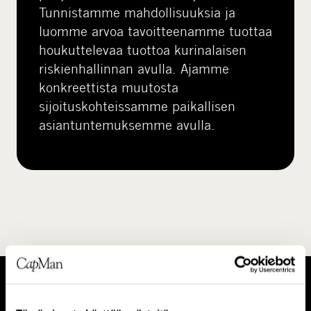
Tunnistamme mahdollisuuksia ja
luomme arvoa tavoitteenamme tuottaa
houkuttelevaa tuottoa kurinalaisen
riskienhallinnan avulla. Ajamme
konkreettista muutosta
sijoituskohteissamme paikallisen
asiantuntemuksemme avulla.
T
I