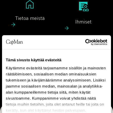
T
I
i
h
e
m
Tietoa meistä
Ihmiset
t
i
o
s
a
e
m
t
V
L
e
Visio & strategia
Liiketoimintamalli
i
i
i
s
i
Tämä sivusto käyttää evästeitä
s
i
k
Käytämme evästeitä tarjoamamme sisällön ja mainosten
t
o
e
räätälöimiseen, sosiaalisen median ominaisuuksien
U
ä
&
t
tukemiseen ja kävijämäärämme analysoimiseen. Lisäksi
Ura
r
jaamme sosiaalisen median, mainosalan ja analytiikka-
s
o
a
alan kumppaneillemme tietoja siitä, miten käytät
t
i
sivustoamme. Kumppanimme voivat yhdistää näitä
r
m
tietoja muihin tietoihin, joita olet antanut heille tai joita on
a
i
kerätty, kun olet käyttänyt heidän palvelujaan.