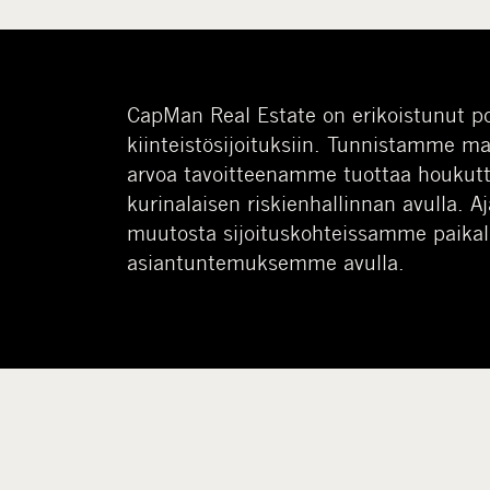
CapMan Real Estate on erikoistunut po
kiinteistösijoituksiin. Tunnistamme m
arvoa tavoitteenamme tuottaa houkutt
kurinalaisen riskienhallinnan avulla. 
muutosta sijoituskohteissamme paikal
asiantuntemuksemme avulla.