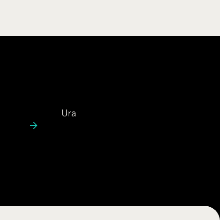
U
Ura
r
a