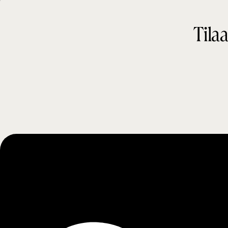
t
Tilaa
i