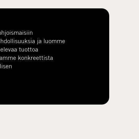
hjoismaisiin
ahdollisuuksia ja luomme
elevaa tuottoa
Ajamme konkreettista
lisen