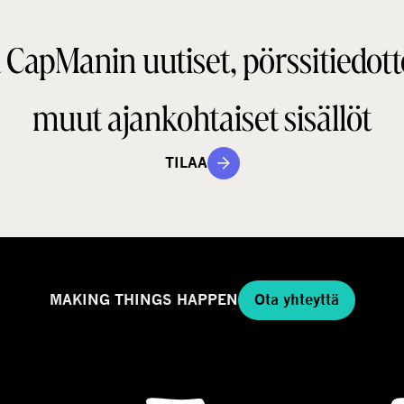
a
i
n
 CapManin uutiset, pörssitiedott
e
t
g
a
m
muut ajankohtaiset sisällöt
a
a
l
TILAA
l
i
MAKING THINGS HAPPEN
Ota yhteyttä