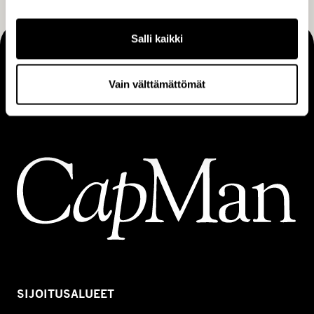
l
l
Salli kaikki
i
MAKING THINGS HAPPEN
Vain välttämättömät
Ota yhteyttä
SIJOITUSALUEET