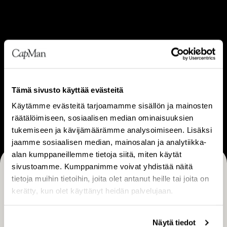
o
s
a
e
m
t
V
L
e
Visio & strategia
Liiketoimintamalli
i
i
i
s
i
s
i
k
t
o
e
Tämä sivusto käyttää evästeitä
U
ä
&
t
Ura
Käytämme evästeitä tarjoamamme sisällön ja mainosten
r
s
o
räätälöimiseen, sosiaalisen median ominaisuuksien
a
t
i
tukemiseen ja kävijämäärämme analysoimiseen. Lisäksi
r
m
jaamme sosiaalisen median, mainosalan ja analytiikka-
a
i
alan kumppaneillemme tietoja siitä, miten käytät
sivustoamme. Kumppanimme voivat yhdistää näitä
t
n
Tilaa CapManin uutiset, pörssitiedotteet ja muut
tietoja muihin tietoihin, joita olet antanut heille tai joita on
e
t
kerätty, kun olet käyttänyt heidän palvelujaan.
g
ajankohtaiset sisällöt
a
i
m
TILAA
a
a
Näytä tiedot