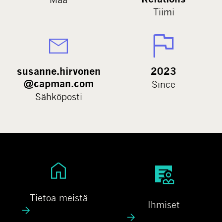
Tiimi
susanne.hirvonen
2023
@capman.com
Since
Sähköposti
T
I
i
h
e
m
Tietoa meistä
Ihmiset
t
i