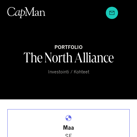
Hyppää
sisältöön
PORTFOLIO
The North Alliance
Investointi / Kohteet
Maa
SE