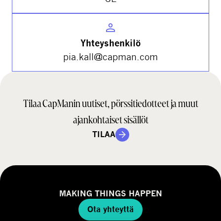
Yhteyshenkilö
pia.kall@capman.com
Tilaa CapManin uutiset, pörssitiedotteet ja muut
ajankohtaiset sisällöt
TILAA
MAKING THINGS HAPPEN
Ota yhteyttä