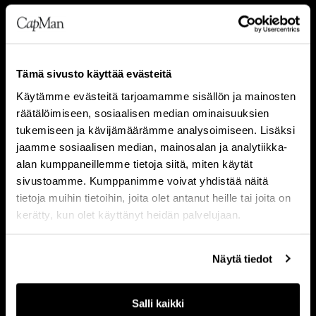
Tämä sivusto käyttää evästeitä
Käytämme evästeitä tarjoamamme sisällön ja mainosten
räätälöimiseen, sosiaalisen median ominaisuuksien
tukemiseen ja kävijämäärämme analysoimiseen. Lisäksi
jaamme sosiaalisen median, mainosalan ja analytiikka-
alan kumppaneillemme tietoja siitä, miten käytät
sivustoamme. Kumppanimme voivat yhdistää näitä
SIJOITUSALUEET
tietoja muihin tietoihin, joita olet antanut heille tai joita on
kerätty, kun olet käyttänyt heidän palvelujaan.
REAL ESTATE
INFRA
Näytä tiedot
NATURAL CAPITAL
Salli kaikki