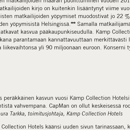
en matkailijoiden määrän puolittuminen vuoden 2014
atkailijoiden kirjo on kuitenkin lisääntynyt viime vuo
isten matkailijoiden yöpymiset muodostivat jo 22 % 
den yöpymisistä Helsingissä.** Samalla matkailijam
atkavat kasvua pääkaupunkiseudulla. Kämp Collecti
kana parantamaan kannattavuuttaan merkittävästi 
 liikevaihtonsa yli 90 miljoonaan euroon. Konserni t
es peräkkäinen kasvun vuosi Kämp Collection Hotelsi
ntistä vahvempana. CapMan on ollut keskeisessä roo
ura Tarkka, toimitusjohtaja, Kämp Collection Hotels
Collection Hotels käänsi uuden sivun tarinassaan, k