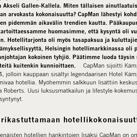
a Akseli Gallen-Kallela. Miten tällaisen ainutlaatui
an arvokasta kokonaisuutta? CapMan lähestyi kohd
en pidemmän aikavälin trendien kautta. Pääkaupu
 kartoittaessamme huomasimme, että kysyntä oli vu
. Hotellitarjonta oli myös tasapaksua ja kuluttajie
ämyksellisyyttä, Helsingin hotellimarkkinassa oli
njohtajan kokoinen tyhjiö. Päätimme luoda täysin
CapMan sijoitti Kämp
inteitä kuitenkin kunnioittaen.
 jolloin kauppaan sisältyi legendaarisen Hotel Kämp
mivaa hotellia. Myöhemmin salkkuun lisättiin keskust
la Roberts. Uusi luksusmatkailun ja lifestyle-kokemu
syntynyt.
rikastuttamaan hotellikokonaisuut
senäisten hotellien hankintojen lisäksi CapMan on 