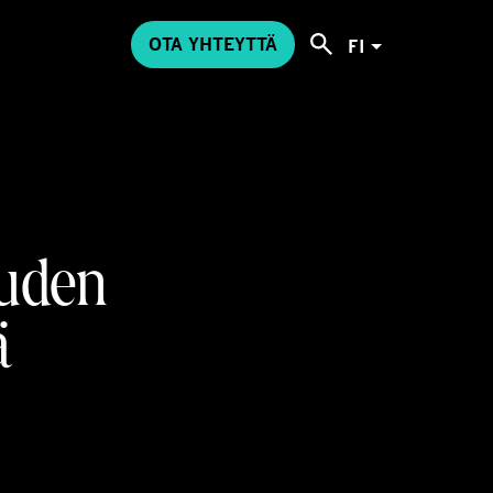
OTA YHTEYTTÄ
FI
uden
ä