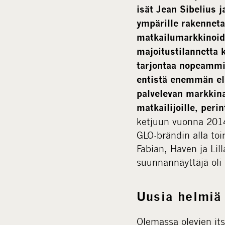
isät Jean Sibelius j
ympärille rakenneta
matkailumarkkinoid
majoitustilannetta
tarjontaa nopeammin
entistä enemmän el
palvelevan markkina
matkailijoille, per
ketjuun vuonna 2014,
GLO-brändin alla toi
Fabian, Haven ja Lil
suunnannäyttäjä oli 
Uusia helmiä 
Olemassa olevien it