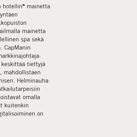
 hotellin* mainetta
dyntäen
rkkopuiston
ailmalla mainetta
lellinen spa sekä
ia. CapManin
markkinajohtaja-
eskittää tiettyjä
a, mahdollistaen
amisen. Helminauha-
tkailutarpeisiin
loistavat omalla
ot kuitenkin
italisoiminen on