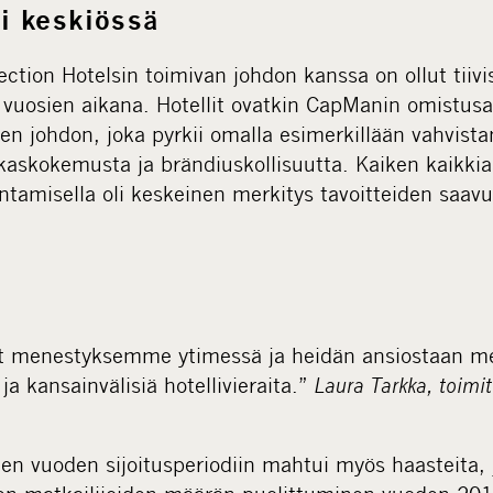
ri keskiössä
ction Hotelsin toimivan johdon kanssa on ollut tiivi
vuosien aikana. Hotellit ovatkin CapManin omistus
en johdon, joka pyrkii omalla esimerkillään vahvis
akaskokemusta ja brändiuskollisuutta. Kaiken kaikkia
entamisella oli keskeinen merkitys tavoitteiden saavu
 menestyksemme ytimessä ja heidän ansiostaan mei
 ja kansainvälisiä hotellivieraita.”
Laura Tarkka, toimi
en vuoden sijoitusperiodiin mahtui myös haasteita, j