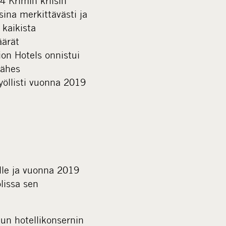
 Krimin kriisin
sina merkittävästi ja
kaikista
äärät
on Hotels onnistui
lähes
yöllisti vuonna 2019
lle ja vuonna 2019
lissa sen
un hotellikonsernin