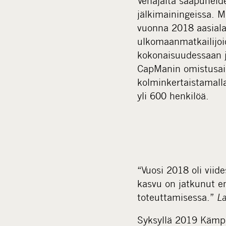
Venäjältä saapuneid
jälkimainingeissa. M
vuonna 2018 aasiala
ulkomaanmatkailijoi
kokonaisuudessaan j
CapManin omistusai
kolminkertaistamalla
yli 600 henkilöä.
“Vuosi 2018 oli viid
kasvu on jatkunut e
toteuttamisessa.”
La
Syksyllä 2019 Kämp 