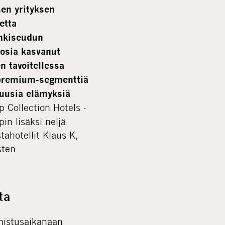
sen yrityksen
etta
nkiseudun
osia kasvanut
n tavoitellessa
 premium-segmenttiä
 uusia elämyksiä
 Collection Hotels -
in lisäksi neljä
ahotellit Klaus K,
sten
ta
omistusaikanaan