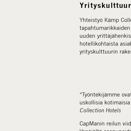
Yrityskulttuu
Yhteistyö Kämp Colle
tapahtumarikkaiden 
uuden yrittäjähenkis
hotellikohtaista asi
yrityskulttuurin rak
“Työntekijämme ovat
uskollisia kotimaisia
Collection Hotels
CapManin reilun viid