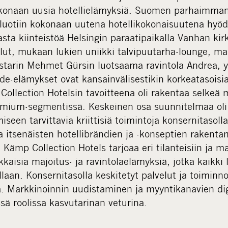
okonaan uusia hotellielämyksiä. Suomen parhaimman
e luotiin kokonaan uutena hotellikokonaisuutena hyö
kasta kiinteistöä Helsingin paraatipaikalla Vanhan ki
lut, mukaan lukien uniikki talvipuutarha-lounge, ma
estarin Mehmet Gürsin luotsaama ravintola Andrea, y
ide-elämykset ovat kansainvälisestikin korkeatasois
ollection Hotelsin tavoitteena oli rakentaa selkeä 
mium-segmentissä. Keskeinen osa suunnitelmaa oli k
iseen tarvittavia kriittisiä toimintoja konsernitasoll
a itsenäisten hotellibrändien ja -konseptien rakent
 Kämp Collection Hotels tarjoaa eri tilanteisiin ja ma
kkaisia majoitus- ja ravintolaelämyksiä, jotka kaikki 
llaan. Konsernitasolla keskitetyt palvelut ja toiminn
a. Markkinoinnin uudistaminen ja myyntikanavien dig
ssä roolissa kasvutarinan veturina.