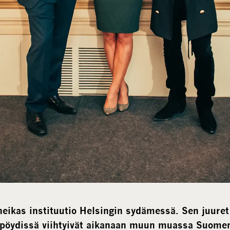
ikas instituutio Helsingin sydämessä. Sen juuret 
 pöydissä viihtyivät aikanaan muun muassa Suomen