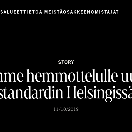
USALUEET
TIETOA MEISTÄ
OSAKKEENOMISTAJAT
STORY
mme hemmottelulle u
standardin Helsingiss
11/10/2019