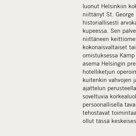
luonut Helsinkiin k
niittänyt St. Georg
historiallisesti arvo
kupeessa. Sen palve
niittäneen keittiöm
kokonaisvaltaiset ta
omistuksessa Kämp C
asema Helsingin pre
hotelliketjun operoim
kuitenkin vahvojen j
ajattelun perusteella
soveltuvia korkealuo
persoonallisella tava
tehostavat toiminta
ollut tässä keskeise