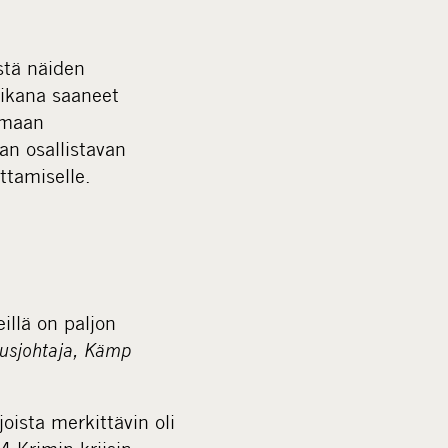
stä näiden
aikana saaneet
tamaan
an osallistavan
ttamiselle.
llä on paljon
tusjohtaja, Kämp
oista merkittävin oli