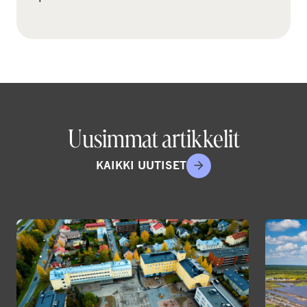
a
Uusimmat artikkelit
KAIKKI UUTISET