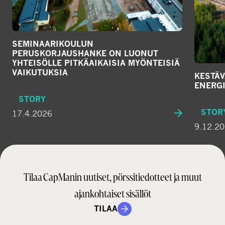
SEMINAARIKOULUN
PERUSKORJAUSHANKE ON LUONUT
YHTEISÖLLE PITKÄAIKAISIA MYÖNTEISIÄ
VAIKUTUKSIA
KESTÄ
ENERG
STORY
STOR
17.4.2026
9.12.2
Tilaa CapManin uutiset, pörssitiedotteet ja muut
ajankohtaiset sisällöt
TILAA