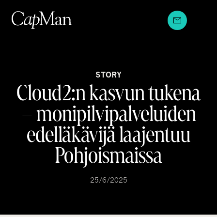
Hyppää
sisältöön
STORY
Cloud2:n kasvun tukena
– monipilvipalveluiden
edelläkävijä laajentuu
Pohjoismaissa
25/6/2025