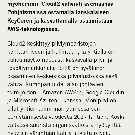
myöhemmin Cloud2 vahvisti asemaansa
d
Pohjoismaissa ostamalla tanskalaisen
i
KeyCoren ja kasvattamalla osaamistaan
a
AWS-teknologiassa.
Cloud2 keskittyy pilviympäristöjen
kehittämiseen ja hallintaan, ja yhtiöllä on
vahva näyttö nopeasti kasvavalla pilvi- ja
tekoälymarkkinalla. Sillä on syvällinen
osaaminen keskeisissä pilvialustoissa sekä
vahvat kumppanuudet alan johtavien
toimijoiden – Amazon AWS:n, Google Cloudin
ja Microsoft Azuren – kanssa. Monipilvi on
ollut yhtiön toiminnan ytimessä sen
perustamisesta vuodesta 2017 lähtien. Koska
valtaosa suurista organisaatioista hyödyntää
nykyisin vähintään kahta julkista pilveä,