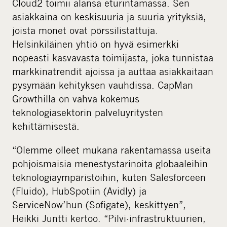
Cloud2 toimii alansa eturintamassa. Sen
asiakkaina on keskisuuria ja suuria yrityksiä,
joista monet ovat pörssilistattuja.
Helsinkiläinen yhtiö on hyvä esimerkki
nopeasti kasvavasta toimijasta, joka tunnistaa
markkinatrendit ajoissa ja auttaa asiakkaitaan
pysymään kehityksen vauhdissa. CapMan
Growthilla on vahva kokemus
teknologiasektorin palveluyritysten
kehittämisestä.
“Olemme olleet mukana rakentamassa useita
pohjoismaisia menestystarinoita globaaleihin
teknologiaympäristöihin, kuten Salesforceen
(Fluido), HubSpotiin (Avidly) ja
ServiceNow’hun (Sofigate), keskittyen”,
Heikki Juntti kertoo. “Pilvi-infrastruktuurien,