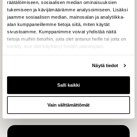
räätälöimiseen, sosiaalisen median ominaisuuksien
toimintatapa on IT-alalla poikkeuksellinen.
tukemiseen ja kävijämäärämme analysoimiseen. Lisäksi
jaamme sosiaalisen median, mainosalan ja analytiikka-
“Cloud2:ssa on kokonaisvaltainen
alan kumppaneillemme tietoja siitä, miten käytät
lähestymistapa organisaatioon. Yrityskulttuuri
sivustoamme. Kumppanimme voivat yhdistää näitä
on vahva ja maanläheinen, ja se näkyy
tietoja muihin tietoihin, joita olet antanut heille tai joita on
välittämisenä niin työntekijöistä kuin
kerätty, kun olet käyttänyt heidän palvelujaan.
asiakkaista. Monet asiantuntijoista ovat myös
yhtiön osakkaita. Positiivinen ilmapiiri
Näytä tiedot
houkuttelee uusia osaajia ja sitouttaa nykyisiä
– mikä on erityisen tärkeää kilpailtaessa
Salli kaikki
kovasti kysytyistä asiantuntijoista”, Juntti
toteaa.
Vain välttämättömät