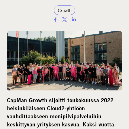
Growth
S
h
a
r
e
o
n
s
o
c
i
CapMan Growth sijoitti toukokuussa 2022
a
helsinkiläiseen Cloud2-yhtiöön
l
vauhdittaakseen monipilvipalveluihin
m
keskittyvän yrityksen kasvua. Kaksi vuotta
e