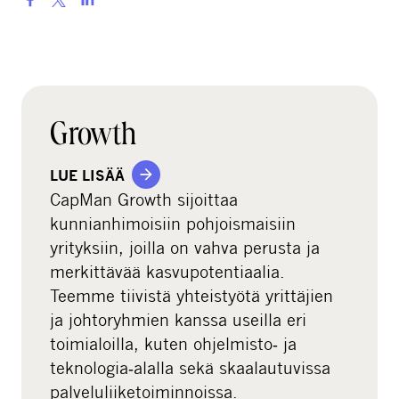
h
a
r
e
o
Growth
n
s
LUE LISÄÄ
o
CapMan Growth sijoittaa
c
kunnianhimoisiin pohjoismaisiin
i
yrityksiin, joilla on vahva perusta ja
a
merkittävää kasvupotentiaalia.
l
Teemme tiivistä yhteistyötä yrittäjien
m
ja johtoryhmien kanssa useilla eri
e
toimialoilla, kuten ohjelmisto‑ ja
d
teknologia‑alalla sekä skaalautuvissa
i
palveluliiketoiminnoissa.