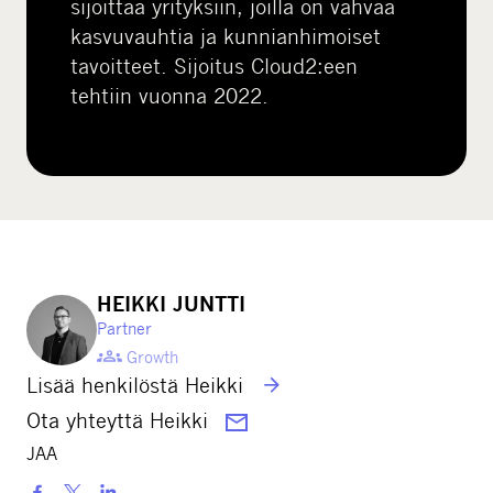
sijoittaa yrityksiin, joilla on vahvaa
kasvuvauhtia ja kunnianhimoiset
tavoitteet. Sijoitus Cloud2:een
tehtiin vuonna 2022.
HEIKKI JUNTTI
Partner
Growth
Lisää henkilöstä Heikki
Ota yhteyttä Heikki
JAA
S