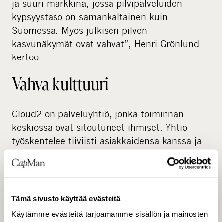
ja suuri markkina, jossa pilvipalveluiden
kypsyystaso on samankaltainen kuin
Suomessa. Myös julkisen pilven
kasvunäkymät ovat vahvat”, Henri Grönlund
kertoo.
Vahva kulttuuri
Cloud2 on palveluyhtiö, jonka toiminnan
keskiössä ovat sitoutuneet ihmiset. Yhtiö
työskentelee tiiviisti asiakkaidensa kanssa ja
keskittyy pitkäjänteiseen kehittämiseen – ei
pelkästään konsultointituntien
laskuttamiseen. Jokaiselle asiakkaalle kootaan
oma asiantuntijatiimi varmistamaan, että
Tämä sivusto käyttää evästeitä
liiketoiminta kehittyy oikeaan suuntaan ja luo
Käytämme evästeitä tarjoamamme sisällön ja mainosten
pitkän aikavälin arvoa. Tämä henkilökohtainen