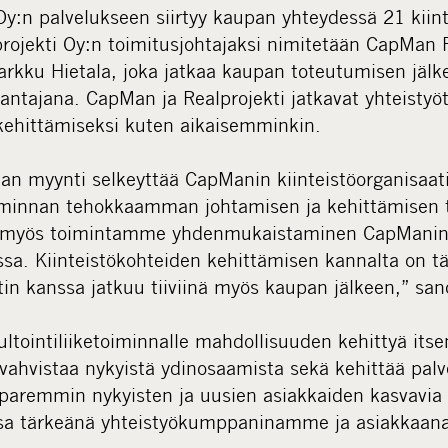
y:n palvelukseen siirtyy kaupan yhteydessä 21 kiint
rojekti Oy:n toimitusjohtajaksi nimitetään CapMan R
arkku Hietala, joka jatkaa kaupan toteutumisen jä
antajana. CapMan ja Realprojekti jatkavat yhteisty
 kehittämiseksi kuten aikaisemminkin.
an myynti selkeyttää CapManin kiinteistöorganisaati
oiminnan tehokkaamman johtamisen ja kehittämisen 
 myös toimintamme yhdenmukaistaminen CapMani
ssa. Kiinteistökohteiden kehittämisen kannalta on tä
tin kanssa jatkuu tiiviinä myös kaupan jälkeen,” sa
tointiliiketoiminnalle mahdollisuuden kehittyä itse
ahvistaa nykyistä ydinosaamista sekä kehittää palv
paremmin nykyisten ja uusien asiakkaiden kasvavia
essa tärkeänä yhteistyökumppaninamme ja asiakkaa