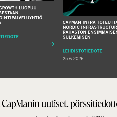
GROWTH LUOPUU
SESTAAN
OINTIPALVELUYHTIÖ
CAPMAN INFRA TOTEUTT
A
NORDIC INFRASTRUCTURE 
RAHASTON ENSIMMÄISE
ÖTIEDOTE
SULKEMISEN
LEHDISTÖTIEDOTE
25.6.2026
 CapManin uutiset, pörssitiedott