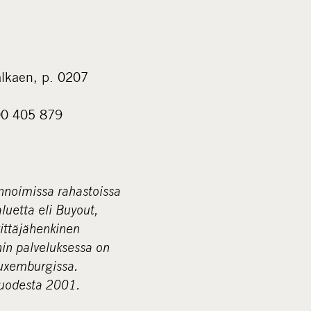
alkaen, p. 0207
500 405 879
nnoimissa rahastoissa
luetta eli Buyout,
rittäjähenkinen
nin palveluksessa on
Luxemburgissa.
 vuodesta 2001.