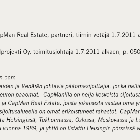
pMan Real Estate, partneri, tiimin vetäjä 1.7.2011 
lprojekti Oy, toimitusjohtaja 1.7.2011 alkaen, p. 0
n.com
den ja Venäjän johtavia pääomasijoittajia, jonka halli
 euron pääomat. CapManilla on neljä keskeistä sijoitusa
 ja CapMan Real Estate, joista jokaisesta vastaa oma y
n sijoitusalueella on omat erikoistuneet rahastot. CapMa
ta Helsingissä, Tukholmassa, Oslossa, Moskovassa ja 
 vuonna 1989, ja yhtiö on listattu Helsingin pörssissä