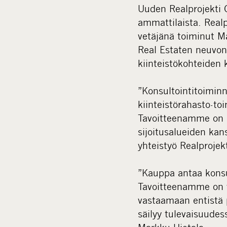
Uuden Realprojekti O
ammattilaista. Realp
vetäjänä toiminut M
Real Estaten neuvon
kiinteistökohteiden
”Konsultointitoiminn
kiinteistörahasto-t
Tavoitteenamme on
sijoitusalueiden kan
yhteistyö Realprojek
”Kauppa antaa konsul
Tavoitteenamme on v
vastaamaan entistä 
säilyy tulevaisuud