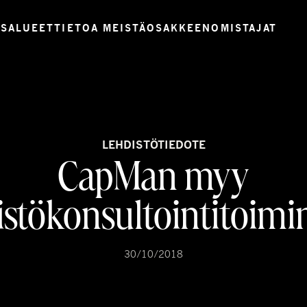
USALUEET
TIETOA MEISTÄ
OSAKKEENOMISTAJAT
LEHDISTÖTIEDOTE
CapMan myy
eistökonsultointitoimi
30/10/2018