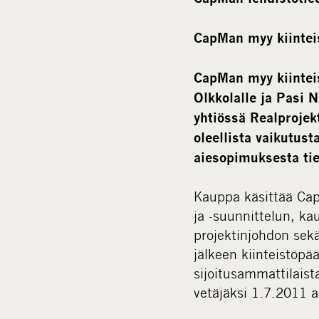
CapMan myy kiintei
CapMan myy kiinteis
Olkkolalle ja Pasi N
yhtiössä Realprojek
oleellista vaikutus
aiesopimuksesta tie
Kauppa käsittää Cap
ja -suunnittelun, ka
projektinjohdon sek
jälkeen kiinteistöpä
sijoitusammattilaist
vetäjäksi 1.7.2011 a