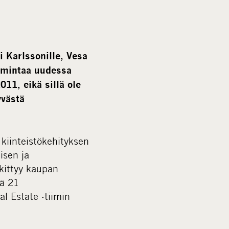
m
e
d
i
 Karlssonille, Vesa
a
oimintaa uudessa
11, eikä sillä ole
yvästä
kiinteistökehityksen
isen ja
kittyy kaupan
ää 21
l Estate -tiimin