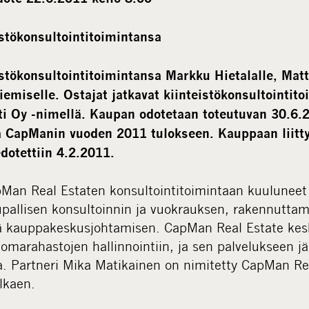
stökonsultointitoimintansa
tökonsultointitoimintansa Markku Hietalalle, Matti
iemiselle. Ostajat jatkavat kiinteistökonsultointit
ti Oy -nimellä. Kaupan odotetaan toteutuvan 30.6.20
ta CapManin vuoden 2011 tulokseen. Kauppaan liitt
dotettiin 4.2.2011.
Man Real Estaten konsultointitoimintaan kuuluneet 
upallisen konsultoinnin ja vuokrauksen, rakennuttam
ä kauppakeskusjohtamisen. CapMan Real Estate kes
äomarahastojen hallinnointiin, ja sen palvelukseen j
a. Partneri Mika Matikainen on nimitetty CapMan Rea
lkaen.