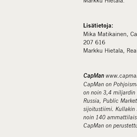
Markku Hietala.
Lisätietoja:
Mika Matikainen, Ca
207 616
Markku Hietala, Rea
CapMan
www.capma
CapMan on Pohjoismai
on noin 3,4 miljardin
Russia, Public Market
sijoitustiimi. Kullaki
noin 140 ammattilais
CapMan on perustettu