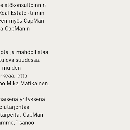
eistökonsultoinnin
eal Estate -tiimin
lkeen myös CapMan
ötä CapManin
ota ja mahdollistaa
tulevaisuudessa.
n muiden
rkeää, että
noo Mika Matikainen.
näisenä yrityksenä.
elutarjontaa
 tarpeita. CapMan
namme,” sanoo