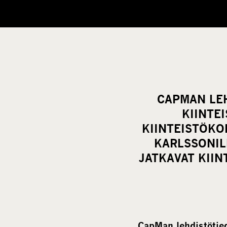
CAPMAN LEH
KIINTE
KIINTEISTÖKO
KARLSSONILL
JATKAVAT KII
CapMan lehdistötied