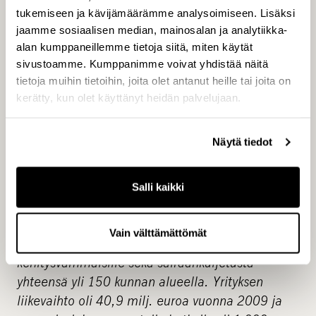
vastaa oma sijoitustiimi. Kullakin sijoitusalueella
tukemiseen ja kävijämäärämme analysoimiseen. Lisäksi
jaamme sosiaalisen median, mainosalan ja analytiikka-
on omat erikoistuneet rahastot. Yhteensä
alan kumppaneillemme tietoja siitä, miten käytät
CapManin palveluksessa on noin 150
sivustoamme. Kumppanimme voivat yhdistää näitä
ammattilaista Helsingissä, Tukholmassa,
tietoja muihin tietoihin, joita olet antanut heille tai joita on
Kööpenhaminassa, Oslossa ja Moskovassa.
kerätty, kun olet käyttänyt heidän palvelujaan.
CapMan on perustettu vuonna 1989, ja yhtiön B-
osake on listattu Helsingin pörssissä vuodesta
Näytä tiedot
2001.
Esperi Care Oy
www.esperi.fi
Salli kaikki
Esperi tarjoaa asumis-, turvapuhelin- ja
kotihoitopalveluita ikääntyneille,
Vain välttämättömät
asumispalveluita mielenterveyskuntoutujille ja
kehitysvammaisille sekä sairaankuljetusta
yhteensä yli 150 kunnan alueella. Yrityksen
liikevaihto oli 40,9 milj. euroa vuonna 2009 ja