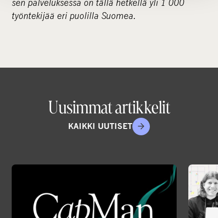
sen palveluksessa on tällä hetkellä yli 1 000
työntekijää eri puolilla Suomea.
Uusimmat artikkelit
KAIKKI UUTISET