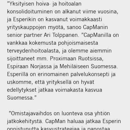
”Yksityisen hoiva- ja hoitoalan
konsolidoituminen on alkanut viime vuosina,
ja Esperikin on kasvanut voimakkaasti
yrityskauppojen myötä, sanoo CapManin
senior partner Ari Tolppanen. ”CapManilla on
vankkaa kokemusta pohjoismaisesta
terveydenhoitoalasta, ja olemme aiemmin
sijoittaneet mm. Proximaan Ruotsissa,
Espiraan Norjassa ja Mehiläiseen Suomessa.
Esperillä on erinomainen palvelukonsepti ja
uskomme, että yrityksellä on hyvät
edellytykset jatkaa voimakasta kasvua
Suomessa.”
”Omistajavaihdos on luonteva osa yhtiön
jatkokehitystä. CapMan haluaa jatkaa Esperin
onnistunutta kasvustrategiaa ja panostaa