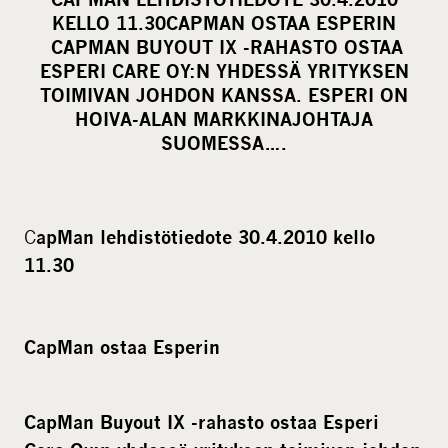
r
KELLO 11.30CAPMAN OSTAA ESPERIN
e
CAPMAN BUYOUT IX -RAHASTO OSTAA
o
ESPERI CARE OY:N YHDESSÄ YRITYKSEN
TOIMIVAN JOHDON KANSSA. ESPERI ON
n
HOIVA-ALAN MARKKINAJOHTAJA
s
SUOMESSA….
o
c
i
a
C
apMan lehdistötiedote 30.4.2010 kello
l
11.30
m
e
d
CapMan ostaa Esperin
i
a
CapMan Buyout IX -rahasto ostaa Esperi