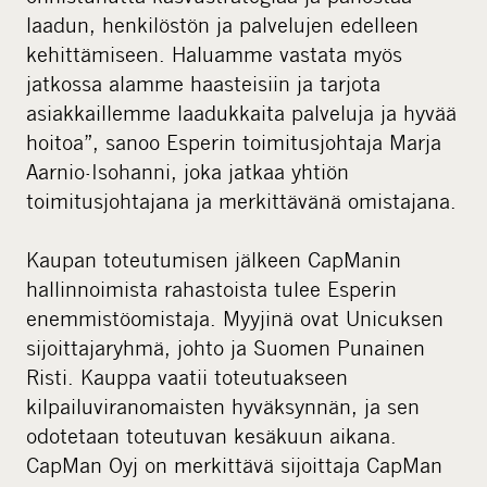
laadun, henkilöstön ja palvelujen edelleen
kehittämiseen. Haluamme vastata myös
jatkossa alamme haasteisiin ja tarjota
asiakkaillemme laadukkaita palveluja ja hyvää
hoitoa”, sanoo Esperin toimitusjohtaja Marja
Aarnio-Isohanni, joka jatkaa yhtiön
toimitusjohtajana ja merkittävänä omistajana.
Kaupan toteutumisen jälkeen CapManin
hallinnoimista rahastoista tulee Esperin
enemmistöomistaja. Myyjinä ovat Unicuksen
sijoittajaryhmä, johto ja Suomen Punainen
Risti. Kauppa vaatii toteutuakseen
kilpailuviranomaisten hyväksynnän, ja sen
odotetaan toteutuvan kesäkuun aikana.
CapMan Oyj on merkittävä sijoittaja CapMan