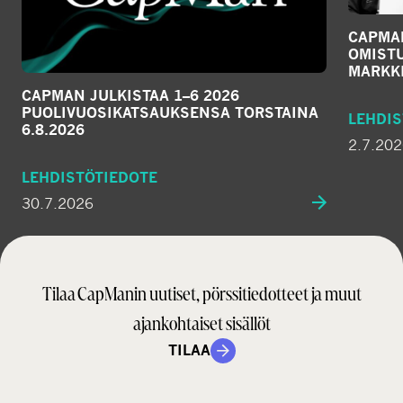
CAPMA
OMIST
MARKKI
CAPMAN JULKISTAA 1–6 2026
PUOLIVUOSIKATSAUKSENSA TORSTAINA
LEHDIS
6.8.2026
2.7.20
LEHDISTÖTIEDOTE
30.7.2026
Tilaa CapManin uutiset, pörssitiedotteet ja muut
ajankohtaiset sisällöt
TILAA