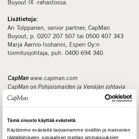
Buyout IX -rahastossa.
Lisätietoja:
Ari Tolppanen, senior partner, CapMan
Buyout, p. 0207 207 507 tai 0500 407 343
Marja Aarnio-Isohanni, Esperi Oy:n
toimitusjohtaja, puh. 0400 694 340
CapMan
www.capman.com
CapMan on Pohjoismaiden ja Venäjän johtavia
vaihtoehtoisen sijoitusluokan toimijoita ja
hallinnoi noin 3,6 miljardin euron pääomia
rahastoissaan. Yhtiöllä on kuusi sijoitusaluetta
(CapMan Buyout, CapMan Technology, CapMan
Tämä sivusto käyttää evästeitä
Life Science, CapMan Russia, CapMan Public
Käytämme evästeitä tarjoamamme sisällön ja mainosten
Market ja CapMan Real Estate), joista jokaisesta
räätälöimiseen, sosiaalisen median ominaisuuksien