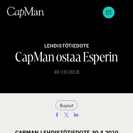
Hyppää
sisältöön
LEHDISTÖTIEDOTE
CapMan ostaa Esperin
30/10/2018
Buyout
S
h
a
CAPMAN LEHDISTÖTIEDOTE 30.4.2010