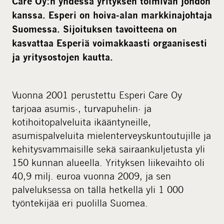
Care Oy:n yhdessä yrityksen toimivan johdon
kanssa. Esperi on hoiva-alan markkinajohtaja
Suomessa. Sijoituksen tavoitteena on
kasvattaa Esperiä voimakkaasti orgaanisesti
ja yritysostojen kautta.
Vuonna 2001 perustettu Esperi Care Oy
tarjoaa asumis-, turvapuhelin- ja
kotihoitopalveluita ikääntyneille,
asumispalveluita mielenterveyskuntoutujille ja
kehitysvammaisille sekä sairaankuljetusta yli
150 kunnan alueella. Yrityksen liikevaihto oli
40,9 milj. euroa vuonna 2009, ja sen
palveluksessa on tällä hetkellä yli 1 000
työntekijää eri puolilla Suomea.