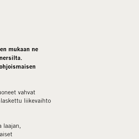
a
l
m
e
d
i
iden mukaan ne
a
nersilta.
pohjoismaisen
luoneet vahvat
laskettu liikevaihto
a laajan,
aiset