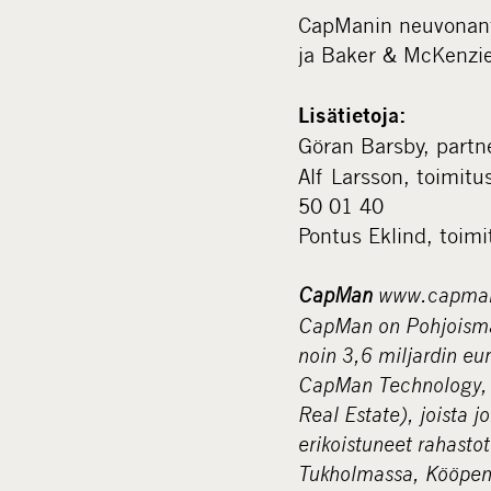
CapManin neuvonanta
ja Baker & McKenzie
Lisätietoja:
Göran Barsby, partn
Alf Larsson, toimitu
50 01 40
Pontus Eklind, toim
CapMan
www.capma
CapMan on Pohjoismaid
noin 3,6 miljardin eu
CapMan Technology, 
Real Estate), joista j
erikoistuneet rahast
Tukholmassa, Kööpen