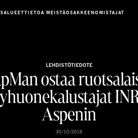
USALUEET
TIETOA MEISTÄ
OSAKKEENOMISTAJAT
LEHDISTÖTIEDOTE
pMan ostaa ruotsalai
yhuonekalustajat INR
Aspenin
30/10/2018