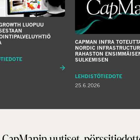
GROWTH LUOPUU
SESTAAN
OINTIPALVELUYHTIÖ
CAPMAN INFRA TOTEUTT
A
NORDIC INFRASTRUCTURE 
RAHASTON ENSIMMÄISE
ÖTIEDOTE
SULKEMISEN
LEHDISTÖTIEDOTE
25.6.2026
 CapManin uutiset, pörssitiedott