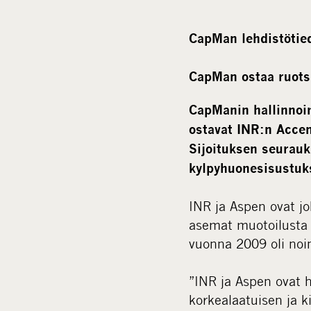
CapMan lehdistötied
CapMan ostaa ruotsa
CapManin hallinnoim
ostavat INR:n Accen
Sijoituksen seurau
kylpyhuonesisustuks
INR ja Aspen ovat jo
asemat muotoilusta j
vuonna 2009 oli noin
”INR ja Aspen ovat hy
korkealaatuisen ja k