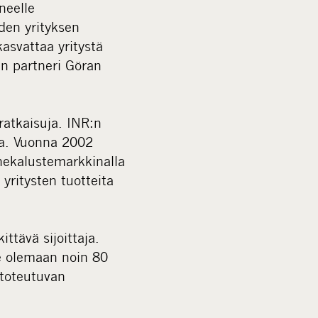
neelle
den yrityksen
kasvattaa yritystä
in partneri Göran
ratkaisuja. INR:n
sta. Vuonna 2002
nekalustemarkkinalla
yritysten tuotteita
tävä sijoittaja.
e olemaan noin 80
 toteutuvan