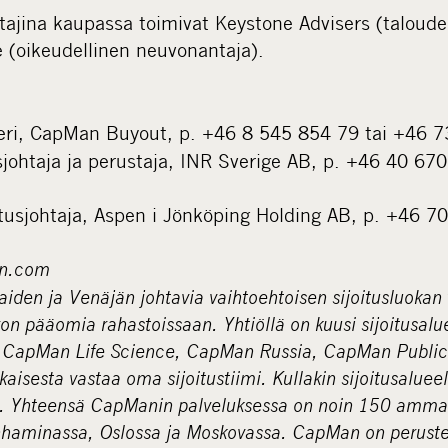
jina kaupassa toimivat Keystone Advisers (taloude
 (oikeudellinen neuvonantaja).
eri, CapMan Buyout, p. +46 8 545 854 79 tai +46 
sjohtaja ja perustaja, INR Sverige AB, p. +46 40 67
itusjohtaja, Aspen i Jönköping Holding AB, p. +46 7
n.com
en ja Venäjän johtavia vaihtoehtoisen sijoitusluokan to
ron pääomia rahastoissaan. Yhtiöllä on kuusi sijoitusa
CapMan Life Science, CapMan Russia, CapMan Public
okaisesta vastaa oma sijoitustiimi. Kullakin sijoitusalue
ot. Yhteensä CapManin palveluksessa on noin 150 ammatt
haminassa, Oslossa ja Moskovassa. CapMan on peruste