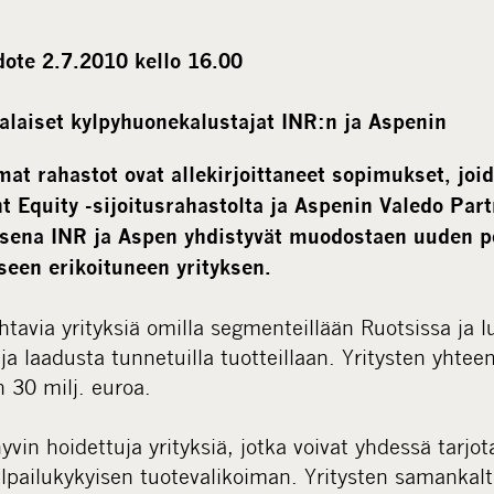
ote 2.7.2010 kello 16.00
laiset kylpyhuonekalustajat INR:n ja Aspenin
at rahastot ovat allekirjoittaneet sopimukset, jo
t Equity -sijoitusrahastolta ja Aspenin Valedo Part
ksena INR ja Aspen yhdistyvät muodostaen uuden 
een erikoituneen yrityksen
.
htavia yrityksiä omilla segmenteillään Ruotsissa ja 
a laadusta tunnetuilla tuotteillaan. Yritysten yhteen
 30 milj. euroa.
vin hoidettuja yrityksiä, jotka voivat yhdessä tarjot
ilpailukykyisen tuotevalikoiman. Yritysten samankalt