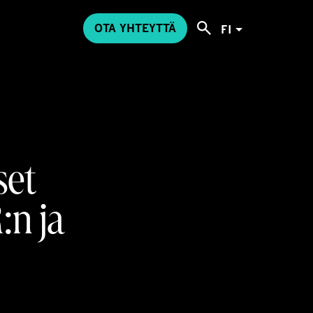
OTA YHTEYTTÄ
FI
set
:n ja