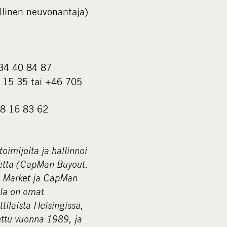
llinen neuvonantaja)
734 40 84 87
0 15 35 tai +46 705
08 16 83 62
imijoita ja hallinnoi
luetta (CapMan Buyout,
 Market ja CapMan
ella on omat
ilaista Helsingissä,
ttu vuonna 1989, ja