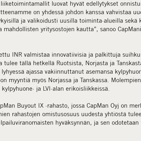
 liiketoimintamallit luovat hyvät edellytykset onnistu
oitteenamme on yhdessä johdon kanssa vahvistaa uu
sillä ja valikoidusti uusilla toiminta-alueilla sekä 
ja mahdollisten yritysostojen kautta”, sanoo CapMan
tu INR valmistaa innovatiivisia ja palkittuja suihku
 tulee tällä hetkellä Ruotsista, Norjasta ja Tanska
 lyhyessä ajassa vakiinnuttanut asemansa kylpyhuo
a on myyntiä myös Norjassa ja Tanskassa. Molempien 
ylpyhuone- ja LVI-alan erikoisliikkeissä.
pMan Buyout IX -rahasto, jossa CapMan Oyj on merkit
ien rahastojen omistusosuus uudesta yhtiöstä tule
kilpailuviranomaisten hyväksynnän, ja sen odotetaan