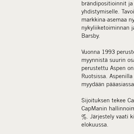
brändipositioinnit ja
yhdistymiselle. Tav
markkina-asemaa nykyi
nykyliiketoiminnan 
Barsby.
Vuonna 1993 perustet
myynnistä suurin osa
perustettu Aspen on
Ruotsissa. Aspenill
myydään pääasiassa k
Sijoituksen tekee Ca
CapManin hallinnoim
%. Järjestely vaati 
elokuussa.