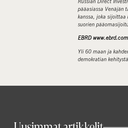
Russian Direct Invest
pääasiassa Venäjän ta
kanssa, joka sijoitta
suorien pääomasijoitu
EBRD www.ebrd.com
Yli 60 maan ja kahde
demokratian kehitystä
Uusimmat artikkelit