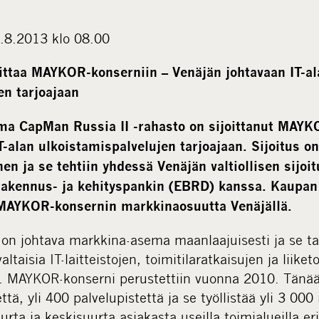
6.8.2013 klo 08.00
ittaa MAYKOR-konserniin – Venäjän johtavaan IT-al
en tarjoajaan
ma CapMan Russia II -rahasto
on sijoittanut MAYK
T-alan ulkoistamispalvelujen tarjoajaan.
Sijoitus o
en ja se tehtiin yhdessä
Venäjän
valtiollisen sijoi
akennus- ja kehityspankin (
EBRD) kanssa. Kaupan 
 MAYKOR-konsernin markkinaosuutta Venäjällä.
n johtava markkina-asema maanlaajuisesti ja se tarj
altaisia IT-laitteistojen, toimitilaratkaisujen ja liike
a. MAYKOR-konserni perustettiin vuonna 2010. Tänää
että, yli 400 palvelupistettä ja se työllistää yli 3 000
urta ja keskisuurta asiakasta useilla toimialueilla er