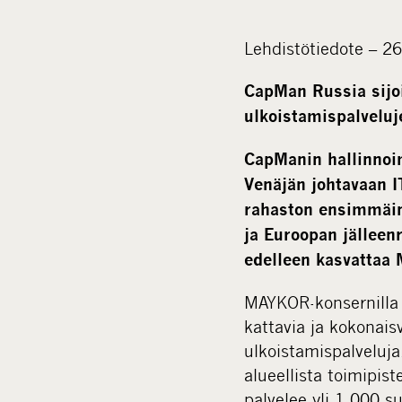
Lehdistötiedote – 2
CapMan Russia sijo
ulkoistamispalveluj
CapManin hallinnoi
Venäjän johtavaan I
rahaston ensimmäin
ja
Euroopan jälleenr
edelleen kasvattaa
MAYKOR-konsernilla o
kattavia ja kokonaisv
ulkoistamispalveluj
alueellista toimipist
palvelee yli 1 000 su