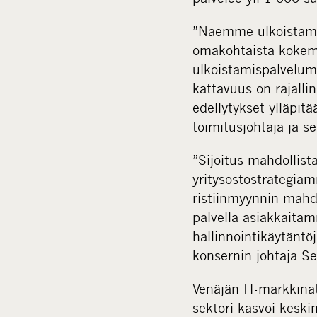
”Näemme ulkoistamisp
omakohtaista kokem
ulkoistamispalveluma
kattavuus on rajalli
edellytykset ylläpi
toimitusjohtaja ja s
”Sijoitus mahdollist
yritysostostrategiam
ristiinmyynnin mah
palvella asiakkaitam
hallinnointikäytänt
konsernin johtaja Se
Venäjän IT-markkina
sektori kasvoi keski