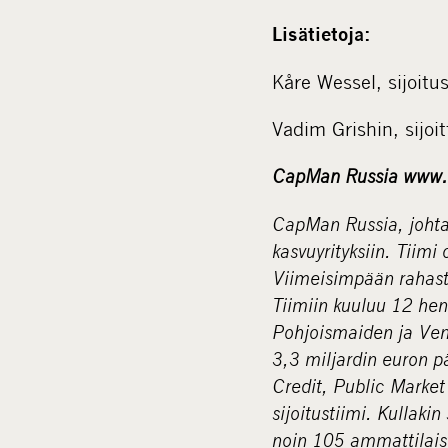
Lisätietoja:
Kåre Wessel, sijoit
Vadim Grishin, sijo
CapMan
Russia
www.
CapMan Russia, johtava
kasvuyrityksiin. Tiimi
Viimeisimpään rahasto
Tiimiin kuuluu 12 he
Pohjoismaiden ja Venä
3,3 miljardin euron pä
Credit, Public Market
sijoitustiimi. Kullaki
noin 105 ammattilais