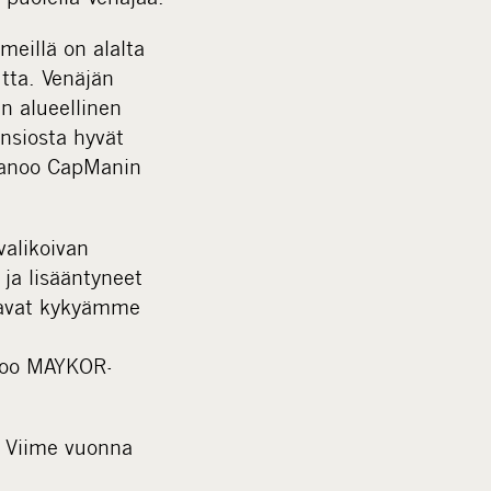
meillä on alalta
tta. Venäjän
n alueellinen
nsiosta hyvät
 sanoo CapManin
valikoivan
 ja lisääntyneet
tavat kykyämme
anoo MAYKOR-
. Viime vuonna