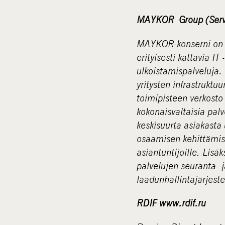
MAYKOR Group (Serv
MAYKOR-konserni on su
erityisesti kattavia IT
ulkoistamispalveluja
yritysten infrastrukt
toimipisteen verkosto
kokonaisvaltaisia palve
keskisuurta asiakasta
osaamisen kehittämisk
asiantuntijoille. Lisäk
palvelujen seuranta- 
laadunhallintajärjest
RDIF www.rdif.ru