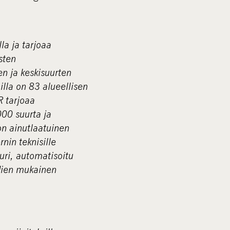
la ja tarjoaa
usten
n ja keskisuurten
illa on 83 alueellisen
R tarjoaa
 000 suurta ja
on ainutlaatuinen
nin teknisille
tuuri, automatisoitu
rdien mukainen