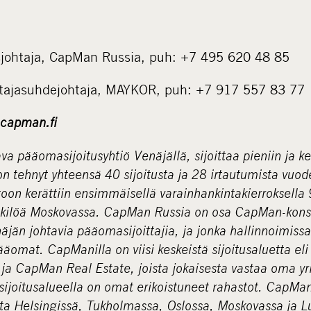
usjohtaja, CapMan Russia, puh: +7 495 620 48 85
ittajasuhdejohtaja, MAYKOR, puh: +7 917 557 83 77
capman.fi
 pääomasijoitusyhtiö Venäjällä, sijoittaa pieniin ja kes
 on tehnyt yhteensä 40 sijoitusta ja 28 irtautumista vuo
on kerättiin ensimmäisellä varainhankintakierroksella 
nkilöä Moskovassa. CapMan Russia on osa CapMan-konser
jän johtavia pääomasijoittajia, ja jonka hallinnoimissa
äomat. CapManilla on viisi keskeistä sijoitusaluetta eli
 ja CapMan Real Estate, joista jokaisesta vastaa oma yr
n sijoitusalueella on omat erikoistuneet rahastot. CapMa
ta Helsingissä, Tukholmassa, Oslossa, Moskovassa ja 