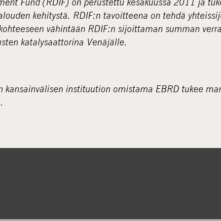
ment Fund (RDIF) on perustettu kesäkuussa 2011 ja tuke
louden kehitystä. RDIF:n tavoitteena on tehdä yhteissij
a kohteeseen vähintään RDIF:n sijoittaman summan verr
sten katalysaattorina Venäjälle.
n kansainvälisen instituution omistama EBRD tukee ma
.