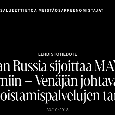
USALUEET
TIETOA MEISTÄ
OSAKKEENOMISTAJAT
LEHDISTÖTIEDOTE
n Russia sijoittaa M
niin – Venäjän johtav
koistamispalvelujen ta
30/10/2018