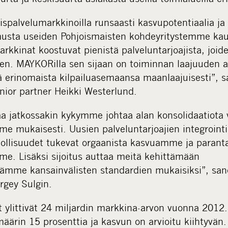
alvelumarkkinoilla runsaasti kasvupotentiaalia ja 
usta useiden Pohjoismaisten kohdeyritystemme kau
rkkinat koostuvat pienistä palveluntarjoajista, joide
nen. MAYKORilla sen sijaan on toiminnan laajuuden a
tää erinomaista kilpailuasemaansa maanlaajuisesti”,
enior partner Heikki Westerlund.
aa jatkossakin kykymme johtaa alan konsolidaatiota 
me mukaisesti. Uusien palveluntarjoajien integrointi
dollisuudet tukevat orgaanista kasvuamme ja paran
me. Lisäksi sijoitus auttaa meitä kehittämään
öjämme kansainvälisten standardien mukaisiksi”, s
rgey Sulgin.
t ylittivät 24 miljardin markkina-arvon vuonna 2012
määrin 15 prosenttia ja kasvun on arvioitu kiihtyvän.