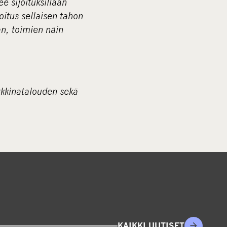
e sijoituksillaan
oitus sellaisen tahon
an, toimien näin
rkkinatalouden sekä
KAIKKI UUTISET