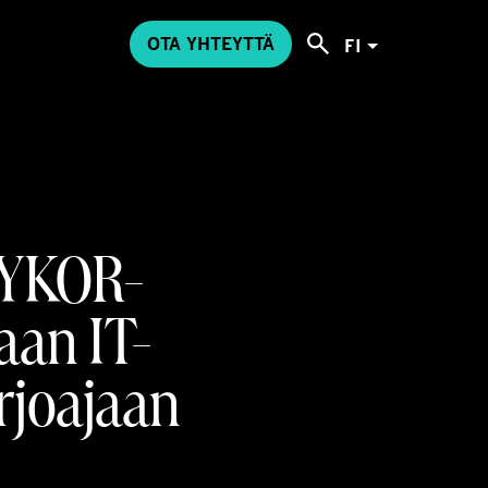
OTA YHTEYTTÄ
FI
AYKOR-
aan IT-
rjoajaan