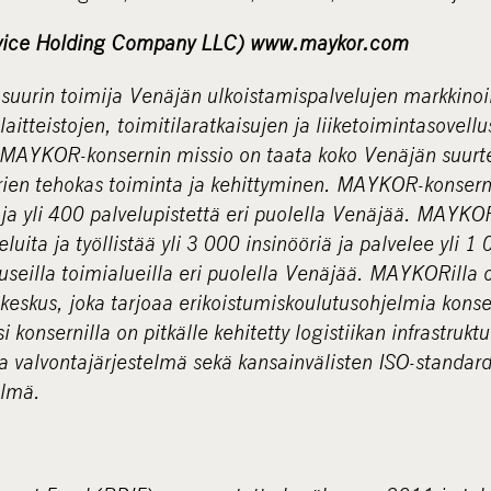
ice Holding Company LLC) www.maykor.com
urin toimija Venäjän ulkoistamispalvelujen markkinoil
 -laitteistojen, toimitilaratkaisujen ja liiketoimintasovell
. MAYKOR-konsernin missio on taata koko Venäjän suurte
uurien tehokas toiminta ja kehittyminen. MAYKOR-konsern
 ja yli 400 palvelupistettä eri puolella Venäjää. MAYKO
luita ja työllistää yli 3 000 insinööriä ja palvelee yli 1
 useilla toimialueilla eri puolella Venäjää. MAYKORilla 
eskus, joka tarjoaa erikoistumiskoulutusohjelmia konser
si konsernilla on pitkälle kehitetty logistiikan infrastruk
ja valvontajärjestelmä sekä kansainvälisten ISO-standa
elmä.