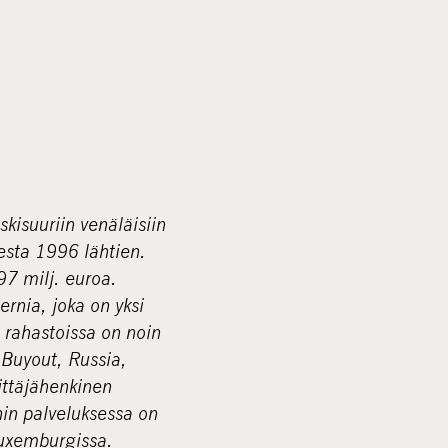
kisuuriin venäläisiin
desta 1996 lähtien.
97 milj. euroa.
nia, joka on yksi
 rahastoissa on noin
 Buyout, Russia,
ittäjähenkinen
nin palveluksessa on
Luxemburgissa.