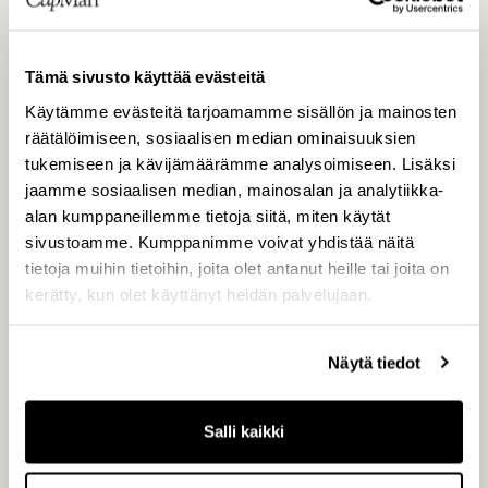
Per Sköld, partneri, CapMan Life Science,
puh. +46 8 545 854 78
Tämä sivusto käyttää evästeitä
Käytämme evästeitä tarjoamamme sisällön ja mainosten
räätälöimiseen, sosiaalisen median ominaisuuksien
Mattias Nyblom, toimitusjohtaja, SRK
tukemiseen ja kävijämäärämme analysoimiseen. Lisäksi
Konsultation AB, puh. +46 18 13 19 70
jaamme sosiaalisen median, mainosalan ja analytiikka-
alan kumppaneillemme tietoja siitä, miten käytät
sivustoamme. Kumppanimme voivat yhdistää näitä
tietoja muihin tietoihin, joita olet antanut heille tai joita on
kerätty, kun olet käyttänyt heidän palvelujaan.
CapMan
www.capman.com
Näytä tiedot
Salli kaikki
CapMan on Pohjoismaiden ja Venäjän johtavia
vaihtoehtoisen sijoitusluokan omaisuudenhoitajia