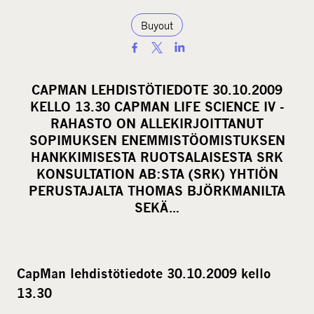
Buyout
S
h
a
CAPMAN LEHDISTÖTIEDOTE 30.10.2009
r
KELLO 13.30 CAPMAN LIFE SCIENCE IV -
e
RAHASTO ON ALLEKIRJOITTANUT
o
SOPIMUKSEN ENEMMISTÖOMISTUKSEN
HANKKIMISESTA RUOTSALAISESTA SRK
n
KONSULTATION AB:STA (SRK) YHTIÖN
s
PERUSTAJALTA THOMAS BJÖRKMANILTA
o
SEKÄ…
c
i
a
l
CapMan lehdistötiedote 30.10.2009 kello
m
13.30
e