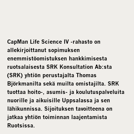
d
i
a
CapMan Life Science IV -rahasto on
allekirjoittanut sopimuksen
enemmistöomistuksen hankkimisesta
ruotsalaisesta SRK Konsultation Ab:sta
(SRK) yhtiön perustajalta Thomas
Björkmanilta sekä muilta omistajilta. SRK
tuottaa hoito-, asumis- ja koulutuspalveluita
nuorille ja aikuisille Uppsalassa ja sen
lähikunnissa. Sijoituksen tavoitteena on
jatkaa yhtiön toiminnan laajentamista
Ruotsissa.