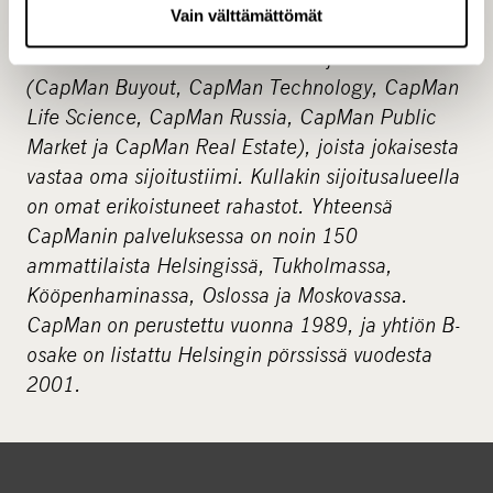
Vain välttämättömät
ja hallinnoi noin 3,5 miljardin euron pääomia
rahastoissaan. Yhtiöllä on kuusi sijoitusaluetta
(CapMan Buyout, CapMan Technology, CapMan
Life Science, CapMan Russia, CapMan Public
Market ja CapMan Real Estate), joista jokaisesta
vastaa oma sijoitustiimi. Kullakin sijoitusalueella
on omat erikoistuneet rahastot. Yhteensä
CapManin palveluksessa on noin 150
ammattilaista Helsingissä, Tukholmassa,
Kööpenhaminassa, Oslossa ja Moskovassa.
CapMan on perustettu vuonna 1989, ja yhtiön B-
osake on listattu Helsingin pörssissä vuodesta
2001.