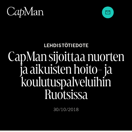
Hyppää
sisältöön
LEHDISTÖTIEDOTE
CapMan sijoittaa nuorten
ja aikuisten hoito- ja
koulutuspalveluihin
Ruotsissa
30/10/2018