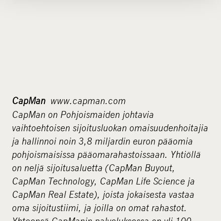
CapMan
www.capman.com
CapMan on Pohjoismaiden johtavia
vaihtoehtoisen sijoitusluokan omaisuudenhoitajia
ja hallinnoi noin 3,8 miljardin euron pääomia
pohjoismaisissa pääomarahastoissaan. Yhtiöllä
on neljä sijoitusaluetta (CapMan Buyout,
CapMan Technology, CapMan Life Science ja
CapMan Real Estate), joista jokaisesta vastaa
oma sijoitustiimi, ja joilla on omat rahastot.
Yhteensä CapManin palveluksessa on yli 100