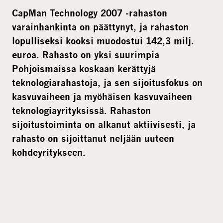
m
CapMan Technology 2007 -rahaston
e
varainhankinta on päättynyt, ja rahaston
d
lopulliseksi kooksi muodostui 142,3 milj.
i
euroa. Rahasto on yksi suurimpia
a
Pohjoismaissa koskaan kerättyjä
teknologiarahastoja, ja sen sijoitusfokus on
kasvuvaiheen ja myöhäisen kasvuvaiheen
teknologiayrityksissä. Rahaston
sijoitustoiminta on alkanut aktiivisesti, ja
rahasto on sijoittanut neljään uuteen
kohdeyritykseen.