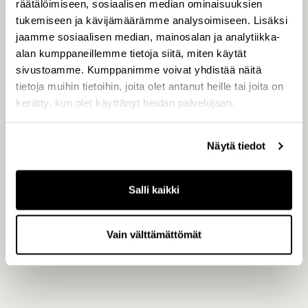
räätälöimiseen, sosiaalisen median ominaisuuksien
Lisätietoja:
tukemiseen ja kävijämäärämme analysoimiseen. Lisäksi
jaamme sosiaalisen median, mainosalan ja analytiikka-
alan kumppaneillemme tietoja siitä, miten käytät
sivustoamme. Kumppanimme voivat yhdistää näitä
Jerome Bouix, Sijoittajapalvelut-tiimin vetäjä,
tietoja muihin tietoihin, joita olet antanut heille tai joita on
senior partner, p. 0207 207 558 tai 040 820
kerätty, kun olet käyttänyt heidän palvelujaan.
8541
Näytä tiedot
Petri Niemi, CapMan Technology -tiimin
vetäjä, senior partner, p. 0207 207 546 tai
Salli kaikki
0400 511 493
Vain välttämättömät