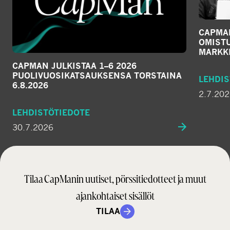
CAPMA
OMIST
MARKKI
CAPMAN JULKISTAA 1–6 2026
PUOLIVUOSIKATSAUKSENSA TORSTAINA
LEHDIS
6.8.2026
2.7.20
LEHDISTÖTIEDOTE
30.7.2026
Tilaa CapManin uutiset, pörssitiedotteet ja muut
ajankohtaiset sisällöt
TILAA