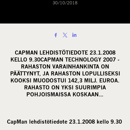
30/10/2018
S
h
a
CAPMAN LEHDISTÖTIEDOTE 23.1.2008
r
KELLO 9.30CAPMAN TECHNOLOGY 2007 -
e
RAHASTON VARAINHANKINTA ON
o
PÄÄTTYNYT, JA RAHASTON LOPULLISEKSI
KOOKSI MUODOSTUI 142,3 MILJ. EUROA.
n
RAHASTO ON YKSI SUURIMPIA
s
POHJOISMAISSA KOSKAAN…
o
c
i
a
CapMan lehdistötiedote 23.1.2008 kello 9.30
l