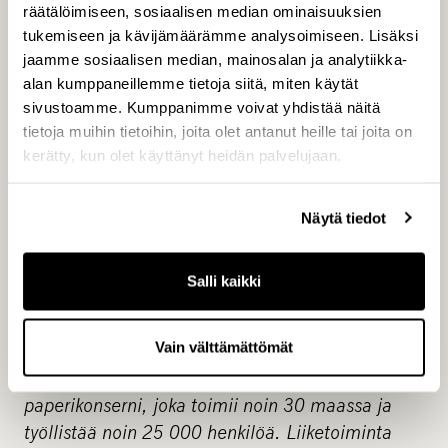
Walki (
www.walki.com
)
räätälöimiseen, sosiaalisen median ominaisuuksien
Walki-konserni on johtava teknisten laminaattien
tukemiseen ja kävijämäärämme analysoimiseen. Lisäksi
ja suojapakkausmateriaalien tuottaja. Yritys on
jaamme sosiaalisen median, mainosalan ja analytiikka-
alan kumppaneillemme tietoja siitä, miten käytät
erikoistunut kuitupohjaisiin älykkäisiin
sivustoamme. Kumppanimme voivat yhdistää näitä
monikerroksisiin laminaattituotteisiin, joiden
tietoja muihin tietoihin, joita olet antanut heille tai joita on
käyttötarkoitus vaihtelee energiatehokkaasta
kerätty, kun olet käyttänyt heidän palvelujaan.
rakentamisesta muovipäällysteisiin pakkauksiin.
Walki toimii 11 maassa ja yrityksellä on yhteensä
Näytä tiedot
noin 900 työntekijää Suomessa, Saksassa,
Alankomaissa, Puolassa, Venäjällä, Isossa-
Britanniassa ja Kiinassa. Konsernin vuotuinen
Salli kaikki
liikevaihto on yli 300 milj. euroa.
Mondi (
www.mondigroup.com
)
Vain välttämättömät
Mondi on kansainvälinen pakkaus- ja
paperikonserni, joka toimii noin 30 maassa ja
työllistää noin 25 000 henkilöä. Liiketoiminta