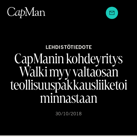
Hyppää
sisältöön
LEHDISTÖTIEDOTE
CapManin kohdeyritys
Walki myy valtaosan
teollisuuspakkausliiketoi
minnastaan
30/10/2018