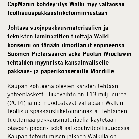
CapManin kohdeyritys Walki myy valtaosan
d
teollisuuspakkausliiketoiminnastaan
i
a
Johtava suojapakkausmateriaalien ja
teknisten laminaattien tuottaja Walki-
konserni on tänään ilmoittanut sopineensa
Suomen Pietarsaaren sekä Puolan Wroclawin
tehtaiden myynnistä kansainväliselle
pakkaus- ja paperikonsernille Mondille.
Kaupan kohteena olevien kahden tehtaan
yhteenlaskettu liikevaihto on 113 milj. euroa
(2014) ja ne muodostavat valtaosan Walkin
teollisuuspakkausliiketoiminnasta. Tehtaiden
tuottamaa pakkausmateriaalia käytetään
pääosin paperi- sekä aaltopahviteollisuudessa.
Kaupan toteutumisen jälkeen Walkilla on