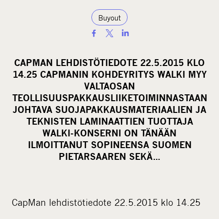
Buyout
S
h
a
CAPMAN LEHDISTÖTIEDOTE 22.5.2015 KLO
r
14.25 CAPMANIN KOHDEYRITYS WALKI MYY
e
VALTAOSAN
o
TEOLLISUUSPAKKAUSLIIKETOIMINNASTAAN
JOHTAVA SUOJAPAKKAUSMATERIAALIEN JA
n
TEKNISTEN LAMINAATTIEN TUOTTAJA
s
WALKI-KONSERNI ON TÄNÄÄN
o
ILMOITTANUT SOPINEENSA SUOMEN
c
PIETARSAAREN SEKÄ…
i
a
l
CapMan lehdistötiedote 22.5.2015 klo 14.25
m
e