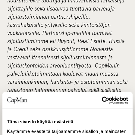
houkuttelevia tuottoja ja innovatiivisia ratkaisuja
sijoittajille sekä lisäarvoa tuottavia palveluja
sijoitustoiminnan partnershipeille,
kasvuhakuisille yrityksille sekä kiinteistöjen
vuokralaisille. Partnership-mallilla toimivat
sijoitustiimimme eli Buyout, Real Estate, Russia
ja Credit sekä osakkuusyhtiömme Norvestia
vastaavat itsenäisesti sijoitustoiminnasta ja
sijoituskohteiden arvonluontityöstä. CapManin
palveluliiketoimintaan kuuluvat muun muassa
varainhankinnan, hankinta- ja ostotoiminnan sekä
rahastojen hallinnoinnin palvelut sekä sisäisille
että ulkoisille asiakkaille. Palveluksessamme on
noin 100 pääomasijoittamisen ammattilaista ja
hallinnoimme rahastoissamme noin 3,0 miljardin
euron pääomia.
Tämä sivusto käyttää evästeitä
Käytämme evästeitä tarjoamamme sisällön ja mainosten