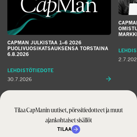
CAPMA
OMIST
MARKKI
CAPMAN JULKISTAA 1–6 2026
PUOLIVUOSIKATSAUKSENSA TORSTAINA
LEHDIS
6.8.2026
2.7.20
LEHDISTÖTIEDOTE
30.7.2026
Tilaa CapManin uutiset, pörssitiedotteet ja muut
ajankohtaiset sisällöt
TILAA