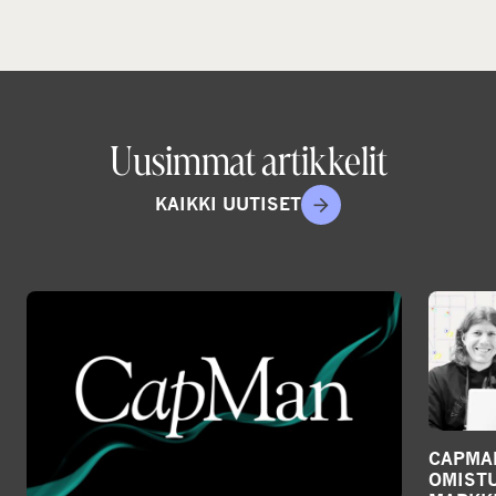
Uusimmat artikkelit
KAIKKI UUTISET
CAPMA
OMIST