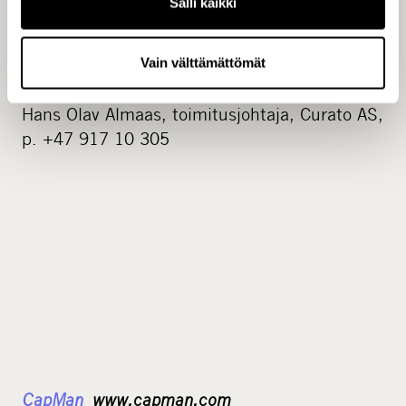
Salli kaikki
Kai Jordahl, senior partner, CapMan Buyout,
p. +47 23 23 75 71
Vain välttämättömät
Hans Olav Almaas, toimitusjohtaja, Curato AS,
p. +47 917 10 305
CapMan
www.capman.com