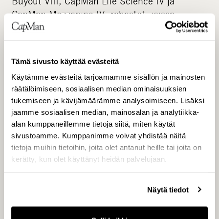
Buyout VIII, CapMan Life Science IV ja
CapMan Mezzanine IV -rahastot, joissa
CapMan Oyj on merkittävä sijoittaja. Kaupan
toteutuminen on ehdollinen
kilpailuviranomaisten hyväksynnälle.
Tämä sivusto käyttää evästeitä
Käytämme evästeitä tarjoamamme sisällön ja mainosten
räätälöimiseen, sosiaalisen median ominaisuuksien
tukemiseen ja kävijämäärämme analysoimiseen. Lisäksi
jaamme sosiaalisen median, mainosalan ja analytiikka-
alan kumppaneillemme tietoja siitä, miten käytät
sivustoamme. Kumppanimme voivat yhdistää näitä
tietoja muihin tietoihin, joita olet antanut heille tai joita on
kerätty, kun olet käyttänyt heidän palvelujaan.
Lisätietoja:
Näytä tiedot