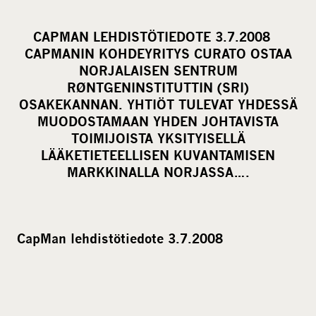
h
a
CAPMAN LEHDISTÖTIEDOTE 3.7.2008
r
CAPMANIN KOHDEYRITYS CURATO OSTAA
e
NORJALAISEN SENTRUM
o
RØNTGENINSTITUTTIN (SRI)
OSAKEKANNAN. YHTIÖT TULEVAT YHDESSÄ
n
MUODOSTAMAAN YHDEN JOHTAVISTA
s
TOIMIJOISTA YKSITYISELLÄ
o
LÄÄKETIETEELLISEN KUVANTAMISEN
c
MARKKINALLA NORJASSA….
i
a
l
CapMan lehdistötiedote 3.7.2008
m
e
d
i
a