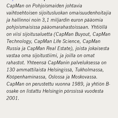
CapMan on Pohjoismaiden johtavia
vaihtoehtoisen sijoitusluokan omaisuudenhoitajia
ja hallinnoi noin 3,1 miljardin euron pääomia
pohjoismaisissa pääomarahastoissaan. Yhtiöllä
on viisi sijoitusaluetta (CapMan Buyout, CapMan
Technology, CapMan Life Science, CapMan
Russia ja CapMan Real Estate), joista jokaisesta
vastaa oma sijoitustiimi, ja joilla on omat
rahastot. Yhteensä CapManin palveluksessa on
130 ammattilaista Helsingissä, Tukholmassa,
Kööpenhaminassa, Oslossa ja Moskovassa.
CapMan on perustettu vuonna 1989, ja yhtiön B-
osake on listattu Helsingin pörssissä vuodesta
2001.