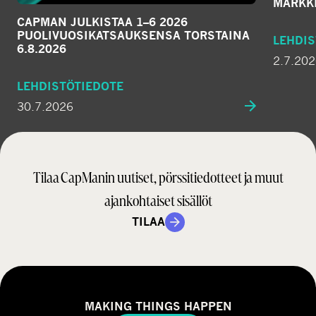
MARKKI
CAPMAN JULKISTAA 1–6 2026
PUOLIVUOSIKATSAUKSENSA TORSTAINA
LEHDIS
6.8.2026
2.7.20
LEHDISTÖTIEDOTE
30.7.2026
Tilaa CapManin uutiset, pörssitiedotteet ja muut
ajankohtaiset sisällöt
TILAA
MAKING THINGS HAPPEN