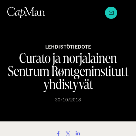
Hyppää
sisältöön
LEHDISTÖTIEDOTE
Curato ja norjalainen
Sentrum Røntgeninstitutt
yhdistyvät
30/10/2018
S