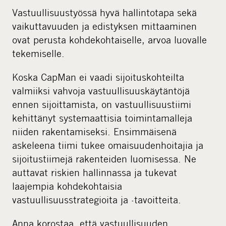
Vastuullisuustyössä hyvä hallintotapa sekä
vaikuttavuuden ja edistyksen mittaaminen
ovat perusta kohdekohtaiselle, arvoa luovalle
tekemiselle.
Koska CapMan ei vaadi sijoituskohteilta
valmiiksi vahvoja vastuullisuuskäytäntöjä
ennen sijoittamista, on vastuullisuustiimi
kehittänyt systemaattisia toimintamalleja
niiden rakentamiseksi. Ensimmäisenä
askeleena tiimi tukee omaisuudenhoitajia ja
sijoitustiimejä rakenteiden luomisessa. Ne
auttavat riskien hallinnassa ja tukevat
laajempia kohdekohtaisia
vastuullisuusstrategioita ja -tavoitteita.
Anna korostaa, että vastuullisuuden