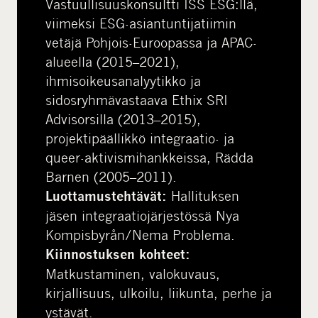
Vastuullisuuskonsultti ISS ESG:llä,
viimeksi ESG-asiantuntijatiimin
vetäjä Pohjois-Euroopassa ja APAC-
alueella (2015–2021),
ihmisoikeusanalyytikko ja
sidosryhmävastaava Ethix SRI
Advisorsilla (2013–2015),
projektipäällikkö integraatio- ja
queer-aktivismihankkeissa, Rädda
Barnen (2005–2011).
Hallituksen
Luottamustehtävät:
jäsen integraatiojärjestössä Nya
Kompisbyrån/Nema Problema.
Kiinnostuksen kohteet:
Matkustaminen, valokuvaus,
kirjallisuus, ulkoilu, liikunta, perhe ja
ystävät.