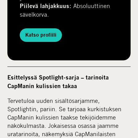
Absoluuttinen
Piilevä lahjakkuus:
sävelkorva.
Katso profiili
Esittelyssä Spotlight-sarja – tarinoita
CapManin kulissien takaa
Tervetuloa uuden sisältösarjamme,
Spotlightin, pariin. Se tarjoaa kurkistuksen
CapManin kulissien taakse tekijöidemme
näkökulmasta. Jokaisessa osassa jaamme
uratarinoita, näkemyksiä CapManilaisten