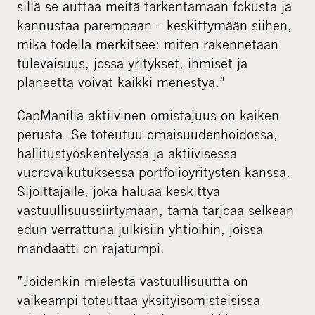
sillä se auttaa meitä tarkentamaan fokusta ja
kannustaa parempaan – keskittymään siihen,
mikä todella merkitsee: miten rakennetaan
tulevaisuus, jossa yritykset, ihmiset ja
planeetta voivat kaikki menestyä.”
CapManilla aktiivinen omistajuus on kaiken
perusta. Se toteutuu omaisuudenhoidossa,
hallitustyöskentelyssä ja aktiivisessa
vuorovaikutuksessa portfolioyritysten kanssa.
Sijoittajalle, joka haluaa keskittyä
vastuullisuussiirtymään, tämä tarjoaa selkeän
edun verrattuna julkisiin yhtiöihin, joissa
mandaatti on rajatumpi.
”Joidenkin mielestä vastuullisuutta on
vaikeampi toteuttaa yksityisomisteisissa