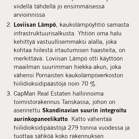
viidellä tähdellä jo ensimmäisessä
arvioinnissa
, kaukolämpöyhtiö samasta
Loviisan Lämpö
infrastruktuurisalkusta. Yhtiön oma halu
kehittyä vastuullisemmaksi alalla, joka
kohtaa hiilestä irtautumisen haasteita, on
merkittävä. Loviisan Lämpö otti käyttöön
maailman suurimman hiekka-akun, joka
vähensi Pornaisten kaukolämpöverkoston
hiilidioksidipäästöjä noin 70 %.
CapMan Real Estaten hallinnoima
toimistorakennus Tanskassa, johon on
asennettu
Skandinavian suurin integroitu
. Katto vähentää
aurinkopaneelikatto
hiilidioksidipäästöjä 279 tonnia vuodessa ja
tuottaa sähköä koko rakennuksen