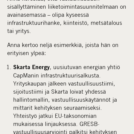
sisällyttäminen liiketoimintasuunnitelmaan on
avainasemassa – olipa kyseessä
infrastruktuurihanke, kiinteistö, metsätalous
tai yritys.
Anna kertoo neljä esimerkkiä, joista hän on
erityisen ylpeä:
, uusiutuvan energian yhtiö
Skarta Energy
CapManin infrastruktuurisalkusta.
Yrityskaupan jälkeen vastuullisuustiimi,
sijoitustiimi ja Skarta loivat yhdessä
hallintomallin, vastuullisuuskäytännöt ja
mittarit kehityksen seuraamiseksi.
Yhteistyö jatkui EU-taksonomian
mukaisessa linjauksessa. GRESB-
vastuullisuusarviointi palkitsi kehityksen