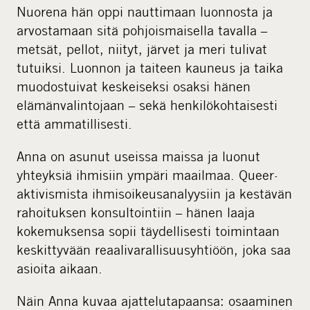
Nuorena hän oppi nauttimaan luonnosta ja
arvostamaan sitä pohjoismaisella tavalla –
metsät, pellot, niityt, järvet ja meri tulivat
tutuiksi. Luonnon ja taiteen kauneus ja taika
muodostuivat keskeiseksi osaksi hänen
elämänvalintojaan – sekä henkilökohtaisesti
että ammatillisesti.
Anna on asunut useissa maissa ja luonut
yhteyksiä ihmisiin ympäri maailmaa. Queer-
aktivismista ihmisoikeusanalyysiin ja kestävän
rahoituksen konsultointiin – hänen laaja
kokemuksensa sopii täydellisesti toimintaan
keskittyvään reaalivarallisuusyhtiöön, joka saa
asioita aikaan.
Näin Anna kuvaa ajattelutapaansa: osaaminen