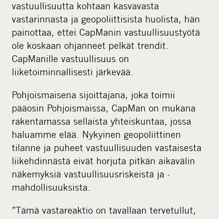
vastuullisuutta kohtaan kasvavasta
vastarinnasta ja geopoliittisista huolista, hän
painottaa, ettei CapManin vastuullisuustyötä
ole koskaan ohjanneet pelkät trendit.
CapManille vastuullisuus on
liiketoiminnallisesti järkevää.
Pohjoismaisena sijoittajana, joka toimii
pääosin Pohjoismaissa, CapMan on mukana
rakentamassa sellaista yhteiskuntaa, jossa
haluamme elää. Nykyinen geopoliittinen
tilanne ja puheet vastuullisuuden vastaisesta
liikehdinnästä eivät horjuta pitkän aikavälin
näkemyksiä vastuullisuusriskeistä ja -
mahdollisuuksista.
”Tämä vastareaktio on tavallaan tervetullut,