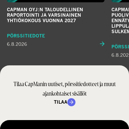
CAPMAN OYJ:N TALOUDELLINEN
CAPMAN
RAPORTOINTI JA VARSINAINEN
PUOLIV
YHTIÖKOKOUS VUONNA 2027
ENNÄTY
LIPPU
SULKE
PÖRSSITIEDOTE
6.8.2026
PÖRSSI
6.8.20
Tilaa CapManin uutiset, pörssitiedotteet ja muut
ajankohtaiset sisällöt
TILAA