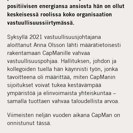
i
positiivisen energiansa ansiosta hän on ollut
a
keskeisessä roolissa koko organisaation
vastuullisuussiirtymässä.
Syksyllä 2021 vastuullisuusjohtajana
aloittanut Anna Olsson lähti määrätietoisesti
rakentamaan CapManille vahvaa
vastuullisuuspohjaa. Hallituksen, johdon ja
kollegoiden tuella hän käynnisti työn, jonka
tavoitteena oli määrittää, miten CapManin
sijoitukset voivat tukea kestävämpää
ympäristöä ja elinvoimaista yhteiskuntaa –
samalla tuottaen vahvaa taloudellista arvoa.
Viimeisten neljän vuoden aikana CapMan on
onnistunut tässä.