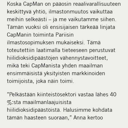
Koska CapMan on pääosin reaalivarallisuuteen
keskittyvä yhtiö, ilmastonmuutos vaikuttaa
meihin selkeästi – ja me vaikutamme siihen.
Tämän vuoksi oli ensisijaisen tärkeää linjata
CapManin toiminta Pariisin
ilmastosopimuksen mukaiseksi. Tämä
toteutettiin laatimalla tieteeseen perustuvat
hiilidioksidipäästöjen vähennystavoitteet,
mikä teki CapManista yhden maailman
ensimmäisistä yksityisten markkinoiden
toimijoista, joka näin toimi.
”Pelkästään kiinteistösektori vastaa lähes 40
%:sta maailmanlaajuisista
hiilidioksidipäästöistä. Halusimme kohdata
tämän haasteen suoraan,” Anna kertoo