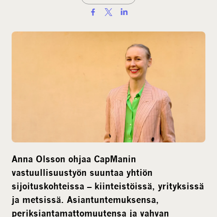
S
h
a
r
e
o
n
s
o
c
i
a
Anna Olsson ohjaa CapManin
l
vastuullisuustyön suuntaa yhtiön
m
sijoituskohteissa – kiinteistöissä, yrityksissä
e
ja metsissä. Asiantuntemuksensa,
d
periksiantamattomuutensa ja vahvan