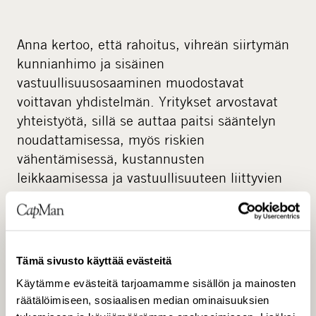
Anna kertoo, että rahoitus, vihreän siirtymän
kunnianhimo ja sisäinen
vastuullisuusosaaminen muodostavat
voittavan yhdistelmän. Yritykset arvostavat
yhteistyötä, sillä se auttaa paitsi sääntelyn
noudattamisessa, myös riskien
vähentämisessä, kustannusten
leikkaamisessa ja vastuullisuuteen liittyvien
kasvumahdollisuuksien hyödyntämisessä.
Tämä ajattelu vie CapManin
vastuullisuustyötä jatkuvasti eteenpäin. Se
Tämä sivusto käyttää evästeitä
myös inspiroi uudenlaista ajattelua,
Käytämme evästeitä tarjoamamme sisällön ja mainosten
innovatiivisia tapoja löytää mahdollisuuksia ja
räätälöimiseen, sosiaalisen median ominaisuuksien
luoda tuottoa nopeasti muuttuvassa