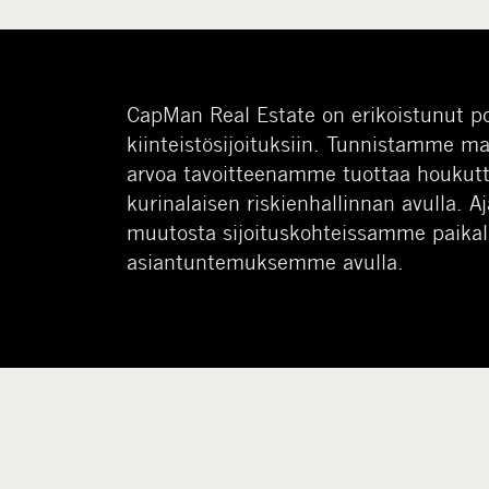
CapMan Real Estate on erikoistunut po
kiinteistösijoituksiin. Tunnistamme m
arvoa tavoitteenamme tuottaa houkutt
kurinalaisen riskienhallinnan avulla. 
muutosta sijoituskohteissamme paikal
asiantuntemuksemme avulla.