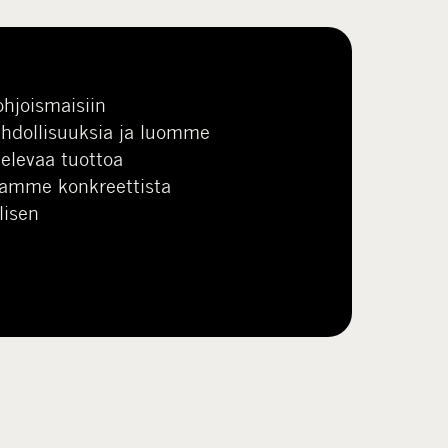
hjoismaisiin
ahdollisuuksia ja luomme
elevaa tuottoa
Ajamme konkreettista
lisen