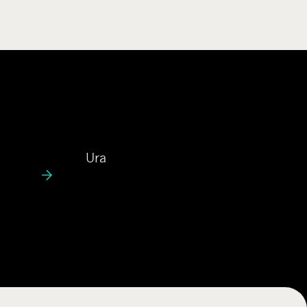
U
Ura
r
a