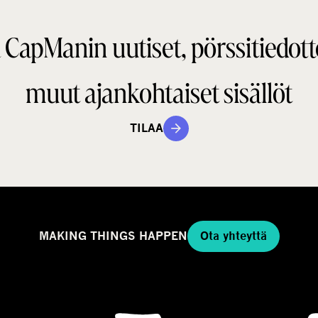
a
i
n
 CapManin uutiset, pörssitiedott
e
t
g
a
m
muut ajankohtaiset sisällöt
a
a
l
TILAA
l
i
MAKING THINGS HAPPEN
Ota yhteyttä