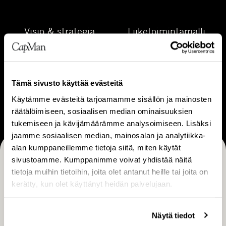
a
e
m
t
V
L
e
Visio & strategia
Liiketoimintamalli
i
i
i
s
i
s
i
k
t
o
e
U
ä
Tämä sivusto käyttää evästeitä
&
t
Ura
r
Käytämme evästeitä tarjoamamme sisällön ja mainosten
s
o
a
räätälöimiseen, sosiaalisen median ominaisuuksien
t
i
tukemiseen ja kävijämäärämme analysoimiseen. Lisäksi
r
m
jaamme sosiaalisen median, mainosalan ja analytiikka-
a
i
alan kumppaneillemme tietoja siitä, miten käytät
t
n
sivustoamme. Kumppanimme voivat yhdistää näitä
Tilaa CapManin uutiset, pörssitiedotteet ja muut
e
t
tietoja muihin tietoihin, joita olet antanut heille tai joita on
g
ajankohtaiset sisällöt
a
kerätty, kun olet käyttänyt heidän palvelujaan.
i
m
TILAA
a
a
Näytä tiedot
l