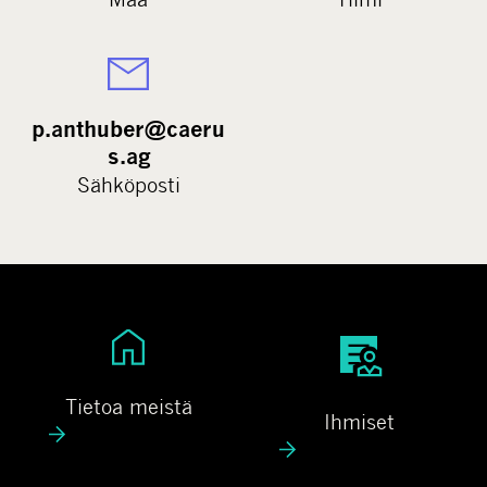
p.anthuber@caeru
s.ag
Sähköposti
T
I
i
h
e
m
Tietoa meistä
Ihmiset
t
i
o
s