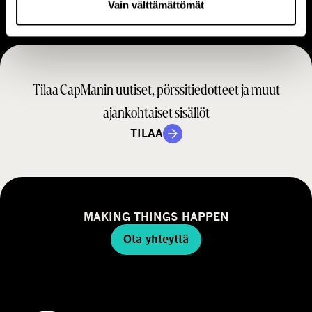
Vain välttämättömät
a
t
i
r
m
a
i
t
n
Tilaa CapManin uutiset, pörssitiedotteet ja muut
e
t
g
ajankohtaiset sisällöt
a
i
m
TILAA
a
a
l
l
i
MAKING THINGS HAPPEN
Ota yhteyttä