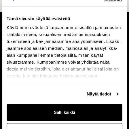
Tämä sivusto käyttää evästeitä
Käytämme evästeitä tarjoamamme sisällön ja mainosten
T
I
räätälöimiseen, sosiaalisen median ominaisuuksien
i
h
tukemiseen ja kävijämäärämme analysoimiseen. Lisäksi
e
m
jaamme sosiaalisen median, mainosalan ja analytiikka-
Tietoa meistä
Ihmiset
alan kumppaneillemme tietoja siitä, miten käytät
t
i
sivustoamme. Kumppanimme voivat yhdistää näitä
o
s
tietoja muihin tietoihin, joita olet antanut heille tai joita on
a
e
kerätty, kun olet käyttänyt heidän palvelujaan.
m
t
V
L
e
Visio & strategia
Liiketoimintamalli
i
i
Näytä tiedot
i
s
i
s
i
k
t
o
e
Salli kaikki
U
ä
&
t
Ura
r
s
o