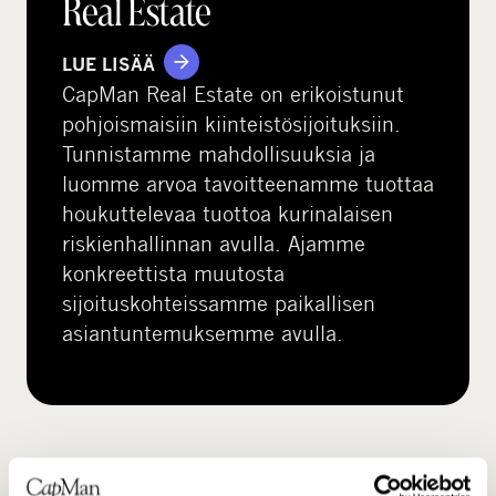
Real Estate
LUE LISÄÄ
CapMan Real Estate on erikoistunut
pohjoismaisiin kiinteistösijoituksiin.
Tunnistamme mahdollisuuksia ja
luomme arvoa tavoitteenamme tuottaa
houkuttelevaa tuottoa kurinalaisen
riskienhallinnan avulla. Ajamme
konkreettista muutosta
sijoituskohteissamme paikallisen
asiantuntemuksemme avulla.