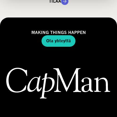
i
m
TILAA
a
a
l
l
i
MAKING THINGS HAPPEN
Ota yhteyttä