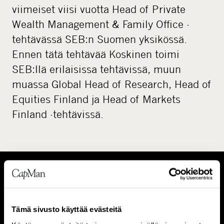
viimeiset viisi vuotta Head of Private
Wealth Management & Family Office -
tehtävässä SEB:n Suomen yksikössä.
Ennen tätä tehtävää Koskinen toimi
SEB:llä erilaisissa tehtävissä, muun
muassa Global Head of Research, Head of
Equities Finland ja Head of Markets
Finland -tehtävissä.
T
I
i
h
Tämä sivusto käyttää evästeitä
e
m
Tietoa meistä
Ihmiset