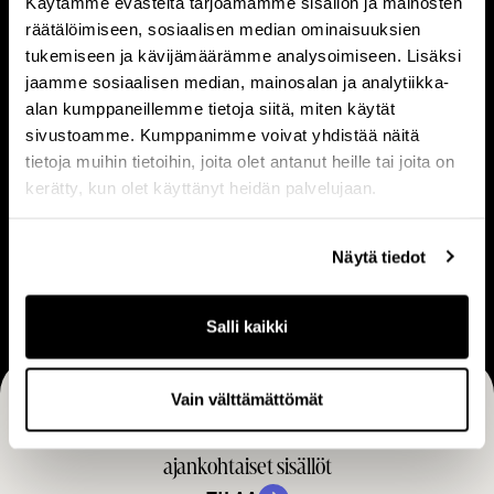
Käytämme evästeitä tarjoamamme sisällön ja mainosten
t
i
räätälöimiseen, sosiaalisen median ominaisuuksien
o
s
tukemiseen ja kävijämäärämme analysoimiseen. Lisäksi
a
e
jaamme sosiaalisen median, mainosalan ja analytiikka-
m
t
V
L
alan kumppaneillemme tietoja siitä, miten käytät
e
Visio & strategia
Liiketoimintamalli
i
i
sivustoamme. Kumppanimme voivat yhdistää näitä
i
tietoja muihin tietoihin, joita olet antanut heille tai joita on
s
i
s
kerätty, kun olet käyttänyt heidän palvelujaan.
i
k
t
o
e
U
ä
&
t
Näytä tiedot
Ura
r
s
o
a
t
i
Salli kaikki
r
m
a
i
Vain välttämättömät
t
n
Tilaa CapManin uutiset, pörssitiedotteet ja muut
e
t
g
ajankohtaiset sisällöt
a