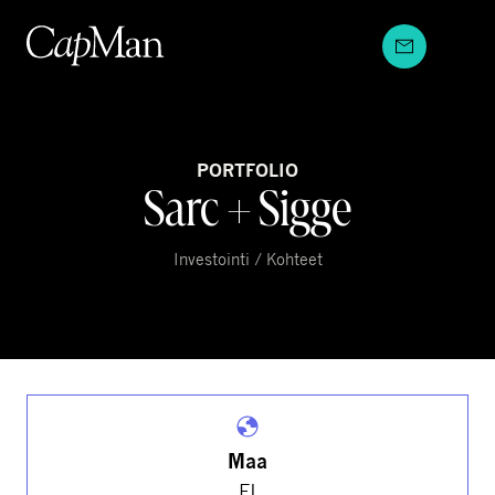
Hyppää
sisältöön
PORTFOLIO
Sarc + Sigge
Investointi / Kohteet
Maa
FI