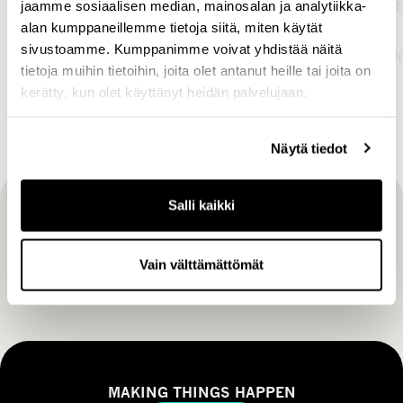
jaamme sosiaalisen median, mainosalan ja analytiikka-
Managing Partner, Buyout
Investment 
alan kumppaneillemme tietoja siitä, miten käytät
Buyout
Buyout
sivustoamme. Kumppanimme voivat yhdistää näitä
KATSO PROFIILI
KATSO PRO
tietoja muihin tietoihin, joita olet antanut heille tai joita on
kerätty, kun olet käyttänyt heidän palvelujaan.
Näytä tiedot
Salli kaikki
Tilaa CapManin uutiset, pörssitiedotteet ja muut
ajankohtaiset sisällöt
Vain välttämättömät
TILAA
MAKING THINGS HAPPEN